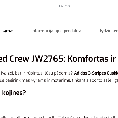
Dalintis
ašymas
Informacija apie produktą
Dydžių le
ed Crew JW2765: Komfortas ir 
ą įvaizdį, bet ir rūpintųsi Jūsų pėdomis?
Adidas 3-Stripes Cush
s pasirinkimas vyrams ir moterims, tinkantis sporto salei, gat
 kojines?
uteikia papildomą amortizaciją. Tai reiškia didesnį komfortą il