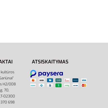
46-48
34-38
38-42
42-46
46-50
s
Nike Cushioned Crew SX4508-101
p
| Ilgos Baltos Sportinės Kojinės (3
Poros)
12,95
€
14,95
€
-13% OFF
Pasirinkti savybes
AKTAI
ATSISKAITYMAS
r kultūros
Gariūnai”
as H2/008
g. 70,
 LT-02300
: +370 698