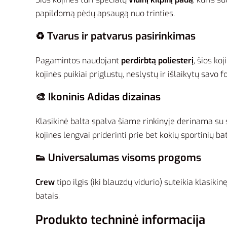
papildomą pėdų apsaugą nuo trinties.
♻️ Tvarus ir patvarus pasirinkimas
Pagamintos naudojant
perdirbtą poliesterį
, šios ko
kojinės puikiai priglustų, neslystų ir išlaikytų sav
🎨 Ikoninis Adidas dizainas
Klasikinė balta spalva šiame rinkinyje derinama su s
kojines lengvai priderinti prie bet kokių sportinių bat
👟 Universalumas visoms progoms
Crew
tipo ilgis (iki blauzdų vidurio) suteikia klasik
batais.
Produkto techninė informacija