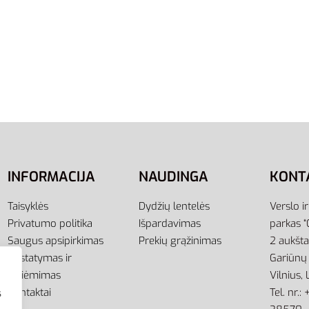
34-36
37-39
40-42
43-45
Kojinės Trumpos Juodos
Adidas Kojinės Baltos Ilgo
ocks 3pp DZ9379
Unisex HC Crew Socks 3p
HT3455
į
9,95
€
Pasirinkti savybes
INFORMACIJA
NAUDINGA
KONT
Taisyklės
Dydžių lentelės
Verslo i
Privatumo politika
Išpardavimas
parkas “
Saugus apsipirkimas
Prekių grąžinimas
2 aukšt
Pristatymas ir
Gariūnų 
atsiėmimas
Vilnius,
Kontaktai
Tel. nr.
s