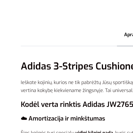
Apr
Adidas 3-Stripes Cushion
Ieškote kojinių, kurios ne tik pabrėžtų Jūsų sportišk
vertina kokybę kiekviename žingsnyje. Tai universalu
Kodėl verta rinktis Adidas JW2765
☁️ Amortizacija ir minkštumas
Šios kojinės turi specialų
vidinį kilpinį padą
, kuris s