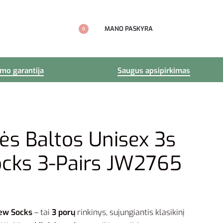
MANO PASKYRA
0
imo garantija
Saugus apsipirkimas
ės Baltos Unisex 3s
cks 3-Pairs JW2765
rew Socks
– tai
3 porų
rinkinys, sujungiantis klasikinį