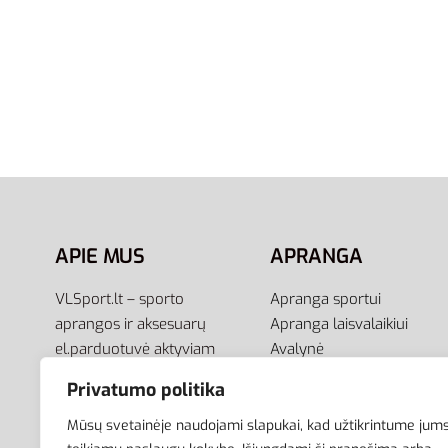
40-42
40-42
43-45
46-48
Adidas 
Adidas Kojinės Ilgos Juodos C
Ankle S
Crew Socks 3pp IC1310
11,95
€
12,95
€
Į krepšel
Pasirinkti savybes
APIE MUS
APRANGA
VLSport.lt – sporto
Apranga sportui
aprangos ir aksesuarų
Apranga laisvalaikiui
el.parduotuvė aktyviam
Avalynė
gyvenimo būdui. Čia rasite
Aksesuarai
Privatumo politika
aprangą visai šeimai –
Krepšiai
vyrams, moterims bei
Mūsų svetainėje naudojami slapukai, kad užtikrintume jum