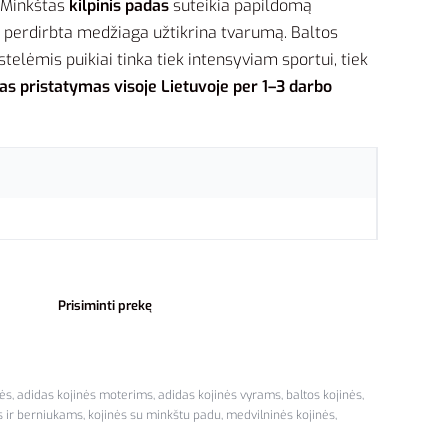
. Minkštas
kilpinis padas
suteikia papildomą
i perdirbta medžiaga užtikrina tvarumą. Baltos
telėmis puikiai tinka tiek intensyviam sportui, tiek
as pristatymas visoje Lietuvoje per 1–3 darbo
Prisiminti prekę
nės
,
adidas kojinės moterims
,
adidas kojinės vyrams
,
baltos kojinės
,
 ir berniukams
,
kojinės su minkštu padu
,
medvilninės kojinės
,