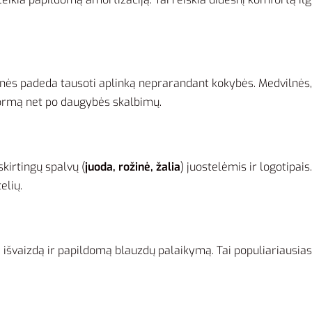
jinės padeda tausoti aplinką neprarandant kokybės. Medvilnės, 
o formą net po daugybės skalbimų.
kirtingų spalvų (
juoda, rožinė, žalia
) juostelėmis ir logotipai
elių.
inę išvaizdą ir papildomą blauzdų palaikymą. Tai populiariausia