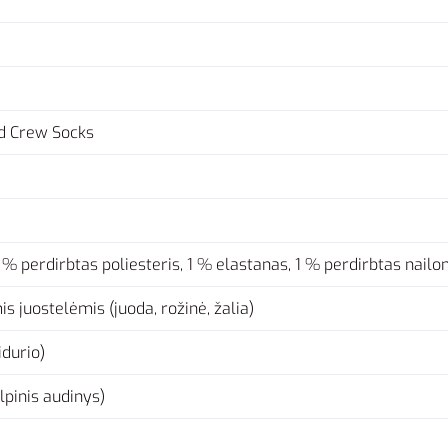
ed Crew Socks
% perdirbtas poliesteris, 1 % elastanas, 1 % perdirbtas nailo
s juostelėmis (juoda, rožinė, žalia)
idurio)
lpinis audinys)