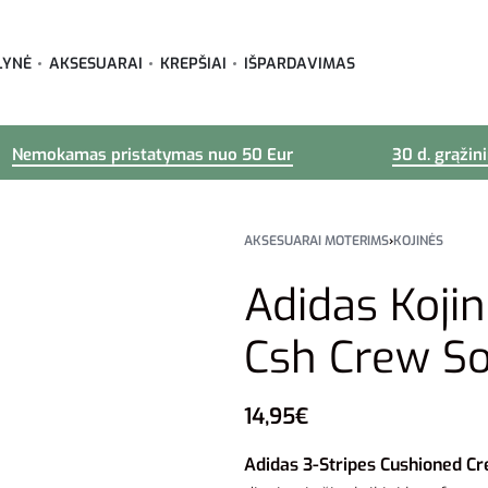
LYNĖ
AKSESUARAI
KREPŠIAI
IŠPARDAVIMAS
Nemokamas pristatymas nuo 50 Eur
30 d. grąžin
AKSESUARAI MOTERIMS
›
KOJINĖS
Adidas Kojin
Csh Crew So
14,95
€
Adidas 3-Stripes Cushioned C