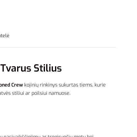
ntelė
Tvarus Stilius
ioned Crew
kojinių rinkinys sukurtas tiems, kurie
vės stiliui ar poilsiui namuose.
gų pasivaikščiojimų ar treniruočių metu bei