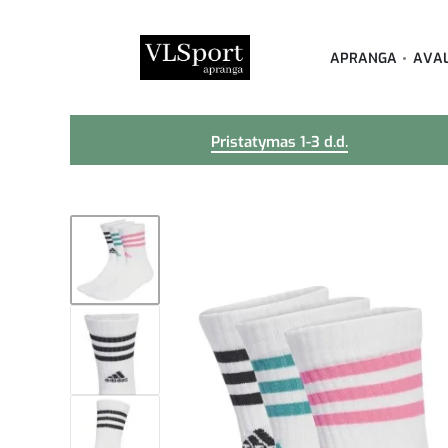
APRANGA
AVA
Pristatymas 1-3 d.d.