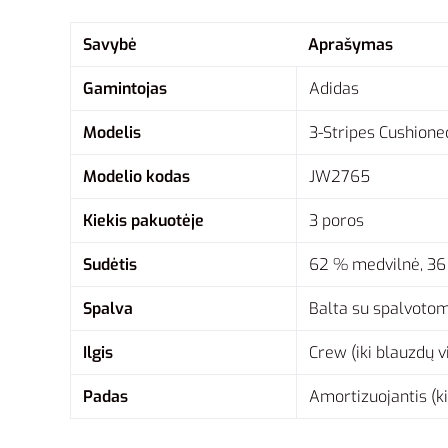
Savybė
Aprašymas
Gamintojas
Adidas
Modelis
3-Stripes Cushion
Modelio kodas
JW2765
Kiekis pakuotėje
3 poros
Sudėtis
62 % medvilnė, 36 
Spalva
Balta su spalvotomi
Ilgis
Crew (iki blauzdų v
Padas
Amortizuojantis (ki