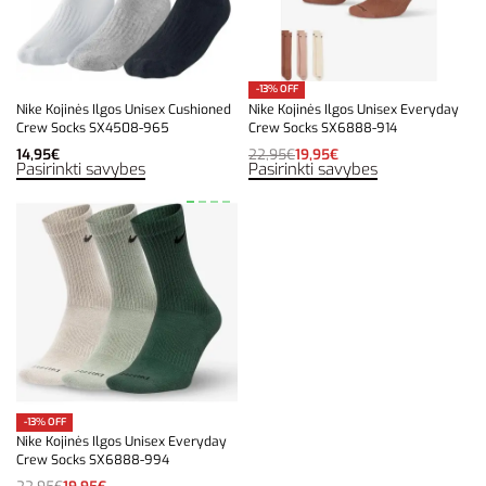
-13% OFF
Nike Kojinės Ilgos Unisex Cushioned
Nike Kojinės Ilgos Unisex Everyday
Crew Socks SX4508-965
Crew Socks SX6888-914
14,95
€
22,95
€
19,95
€
Pasirinkti savybes
Pasirinkti savybes
-13% OFF
Nike Kojinės Ilgos Unisex Everyday
Crew Socks SX6888-994