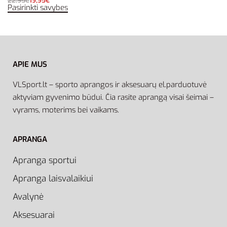
22,95
€
19,95
€
Pasirinkti savybes
APIE MUS
VLSport.lt – sporto aprangos ir aksesuarų el.parduotuvė
aktyviam gyvenimo būdui. Čia rasite aprangą visai šeimai –
vyrams, moterims bei vaikams.
APRANGA
Apranga sportui
Apranga laisvalaikiui
Avalynė
Aksesuarai