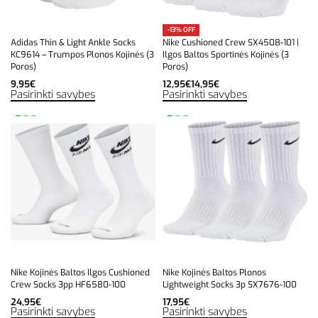
-13% OFF
Adidas Thin & Light Ankle Socks
Nike Cushioned Crew SX4508-101 |
KC9614 – Trumpos Plonos Kojinės (3
Ilgos Baltos Sportinės Kojinės (3
Poros)
Poros)
9,95
€
12,95
€
14,95
€
Pasirinkti savybes
Pasirinkti savybes
Nike Kojinės Baltos Ilgos Cushioned
Nike Kojinės Baltos Plonos
Crew Socks 3pp HF6580-100
Lightweight Socks 3p SX7676-100
24,95
€
17,95
€
Pasirinkti savybes
Pasirinkti savybes