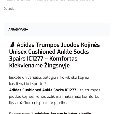
Dalintis
APRAŠYMAS
🧦
Adidas Trumpos Juodos Kojinės
Unisex Cushioned Ankle Socks
3pairs IC1277 – Komfortas
Kiekviename Žingsnyje
Ieškote universalių, patogių ir kokybiškų kojinių
kasdienai bei sportui?
Adidas Cushioned Ankle Socks IC1277
– tai trumpos
juodos kojinės, kurios užtikrina maksimalų komfortą,
ilgaamžiškumą ir puikų prigludimą.
Pagamintos iš
minkšto, lengvo ir kvėpuojančio