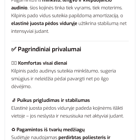
audinio
, šios kojinės tinka tiek vyrams, tiek moterims.
Kilpinis pado vidus suteikia papildomą amortizaciją, o
elastinė juosta pėdos viduryje
užtikrina stabilumą net
intensyviai judant.
✅
Pagrindiniai privalumai
🧘‍♂️
Komfortas visai dienai
Kilpinis pado audinys suteikia minkštumo, sugeria
smūgius ir neleidžia pėdai pavargti net po ilgo
dėvėjimo.
🧦
Puikus prigludimas ir stabilumas
Elastinė juosta pėdos viduryje padeda kojinėms išlikti
vietoje – jos neslysta ir nesusisuka net aktyviai judant.
♻️
Pagamintos iš tvarių medžiagų
Sudėtyje naudojamas
perdirbtas poliesteris ir