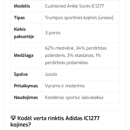
Modelis
Cushioned Ankle Socks IC1277
Tipas
Trumpos sportinės kojinės (unisex)
Kiekis
3 poros
pakuotėje
62% medvilnė, 34% perdirbtas
Medžiaga
poliesteris, 3% elastanas, 1%
perdirbtas poliamidas
Spalva
Juoda
Pritaikymas
Vyrams ir moterims
Naudojimas
Kasdienai, sportui, laisvalaikiui
💡
Kodėl verta rinktis Adidas IC1277
kojines?