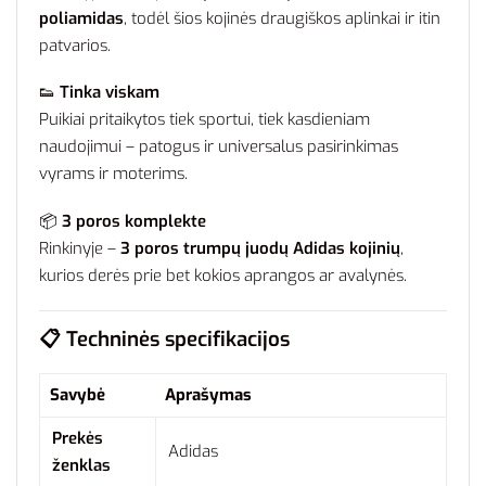
poliamidas
, todėl šios kojinės draugiškos aplinkai ir itin
patvarios.
👟
Tinka viskam
Puikiai pritaikytos tiek sportui, tiek kasdieniam
naudojimui – patogus ir universalus pasirinkimas
vyrams ir moterims.
📦
3 poros komplekte
Rinkinyje –
3 poros trumpų juodų Adidas kojinių
,
kurios derės prie bet kokios aprangos ar avalynės.
📋
Techninės specifikacijos
Savybė
Aprašymas
Prekės
Adidas
ženklas