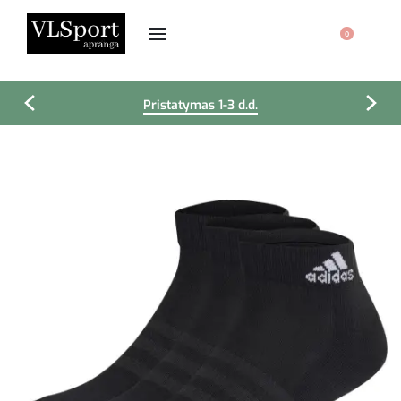
0
Pristatymas 1-3 d.d.