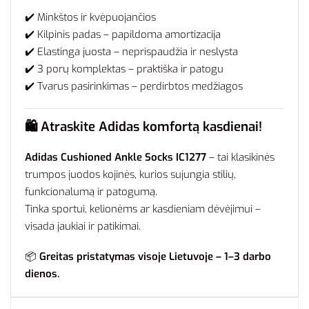
✔️ Minkštos ir kvėpuojančios
✔️ Kilpinis padas – papildoma amortizacija
✔️ Elastinga juosta – neprispaudžia ir neslysta
✔️ 3 porų komplektas – praktiška ir patogu
✔️ Tvarus pasirinkimas – perdirbtos medžiagos
🛍️
Atraskite Adidas komfortą kasdienai!
Adidas Cushioned Ankle Socks IC1277
– tai klasikinės
trumpos juodos kojinės, kurios sujungia stilių,
funkcionalumą ir patogumą.
Tinka sportui, kelionėms ar kasdieniam dėvėjimui –
visada jaukiai ir patikimai.
📦
Greitas pristatymas visoje Lietuvoje – 1–3 darbo
dienos.