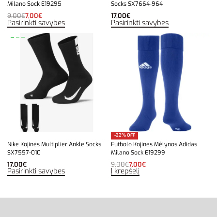
Milano Sock E19295
Socks SX7664-964
9,00
€
7,00
€
17,00
€
Pasirinkti savybes
Pasirinkti savybes
-22% OFF
Nike Kojinės Multiplier Ankle Socks
Futbolo Kojinės Mėlynos Adidas
SX7557-010
Milano Sock E19299
17,00
€
9,00
€
7,00
€
Pasirinkti savybes
Į krepšelį