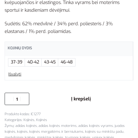
kvėpuojančios ir elastingos. Tinka vyrams bei moterims
sportui ir kasdieniam dėvėjimui.
Sudėtis: 62% medvilnė / 34% perd. poliesteris / 3%
elastanas / 1% perd. poliamidas.
KOJINIŲ DYDIS
37-39
40-42
43-45
46-48
Išvalyti
Į krepšelį
IC1277
Kategorijos:
Kojinės
,
Kojinės
Žymų:
adidas kojinės
,
adidas kojinės moterims
,
adidas kojinės vyrams
,
juodos
kojinės
,
kojinės
,
kojinės mergaitėms ir berniukams
,
kojinės su minkštu padu
,
medvilninės kojinės
,
minkštos kojinės
,
trumpos kojinės
,
unisex kojinės