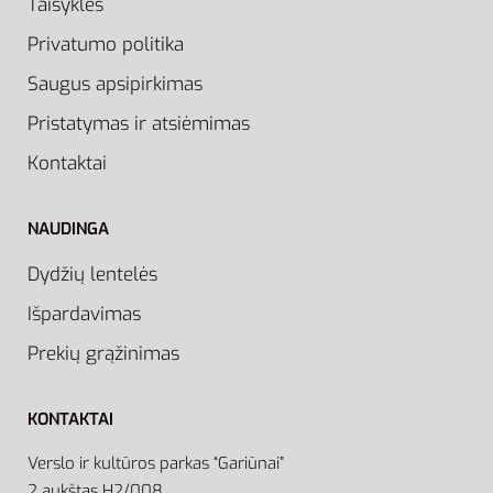
Taisyklės
Privatumo politika
Saugus apsipirkimas
Pristatymas ir atsiėmimas
Kontaktai
NAUDINGA
Dydžių lentelės
Išpardavimas
Prekių grąžinimas
KONTAKTAI
Verslo ir kultūros parkas “Gariūnai”
2 aukštas H2/008