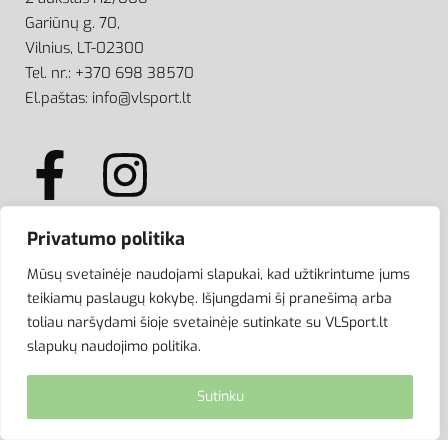
Gariūnų g. 70,
Vilnius, LT-02300
Tel. nr.: +370 698 38570
El.paštas: info@vlsport.lt
Privatumo politika
ATSISKAITYMAS
Mūsų svetainėje naudojami slapukai, kad užtikrintume jums
teikiamų paslaugų kokybę. Išjungdami šį pranešimą arba
toliau naršydami šioje svetainėje sutinkate su VLSport.lt
slapukų naudojimo politika.
Sutinku