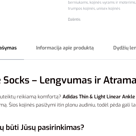
berniukams
,
kojinės vyrams ir moterims
trumpos kojinės
,
unisex kojinės
Dalintis
ašymas
Informacija apie produktą
Dydžių le
e Socks – Lengvumas ir Atram
 suteiktų reikiamą komfortą?
Adidas Thin & Light Linear Ankl
Šios kojinės pasižymi itin plonu audiniu, todėl pėda gali laisv
ų būti Jūsų pasirinkimas?