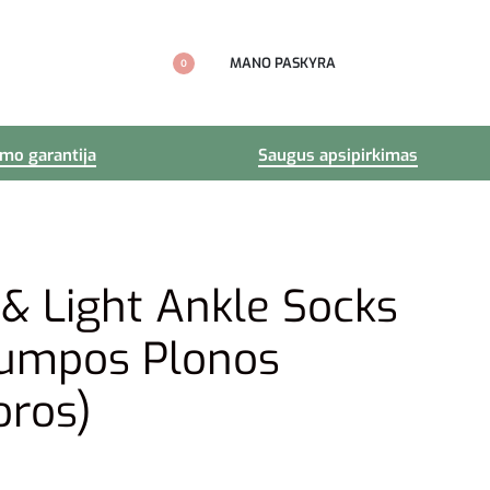
MANO PASKYRA
0
imo garantija
Saugus apsipirkimas
 & Light Ankle Socks
rumpos Plonos
oros)