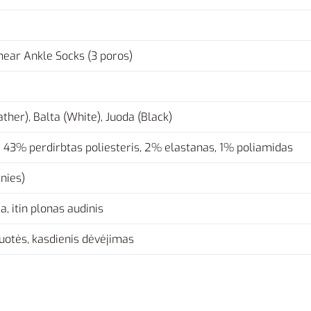
inear Ankle Socks (3 poros)
ther), Balta (White), Juoda (Black)
43% perdirbtas poliesteris, 2% elastanas, 1% poliamidas
šnies)
, itin plonas audinis
ruotės, kasdienis dėvėjimas