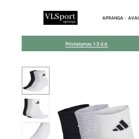
APRANGA
AVA
Pristatymas 1-3 d.d.