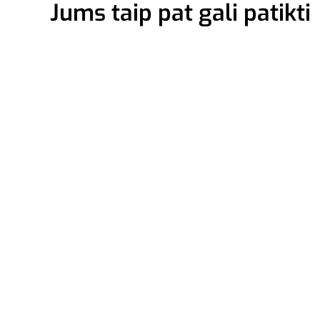
Jums taip pat gali patikti
38-42
42-46
38-42
4