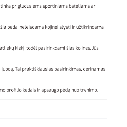
i tinka prigludusiems sportiniams bateliams ar
žia pėdą, neleisdama kojinei slysti ir užtikrindama
atliekų kiekį, todėl pasirinkdami šias kojines, Jūs
s juodą. Tai praktiškiausias pasirinkimas, derinamas
žemo profilio kedais ir apsaugo pėdą nuo trynimo.