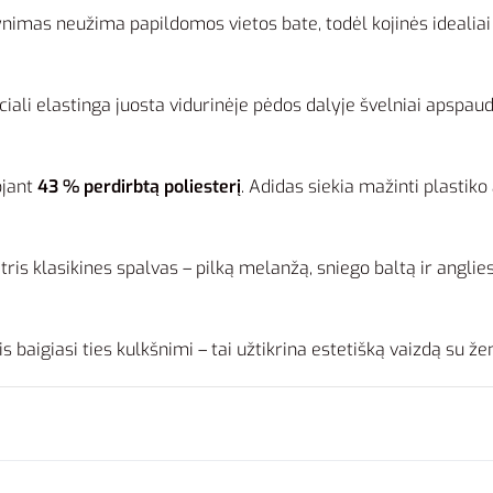
nimas neužima papildomos vietos bate, todėl kojinės idealia
iali elastinga juosta vidurinėje pėdos dalyje švelniai apspaud
ojant
43 % perdirbtą poliesterį
. Adidas siekia mažinti plastiko 
tris klasikines spalvas – pilką melanžą, sniego baltą ir anglie
s baigiasi ties kulkšnimi – tai užtikrina estetišką vaizdą su 