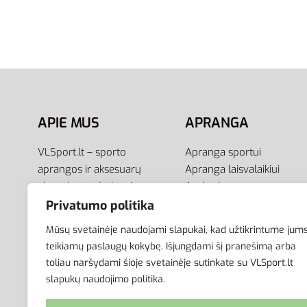
Nike Kojinės Multiplier Ankle
Nike Ko
Socks SX7557-010
Everyd
17,00
€
19,95
€
Pasirinkti savybes
Pasirink
APIE MUS
APRANGA
VLSport.lt – sporto
Apranga sportui
aprangos ir aksesuarų
Apranga laisvalaikiui
el.parduotuvė aktyviam
Avalynė
gyvenimo būdui. Čia rasite
Aksesuarai
Privatumo politika
aprangą visai šeimai –
Krepšiai
Mūsų svetainėje naudojami slapukai, kad užtikrintume jum
vyrams, moterims bei
teikiamų paslaugų kokybę. Išjungdami šį pranešimą arba
vaikams.
toliau naršydami šioje svetainėje sutinkate su VLSport.lt
slapukų naudojimo politika.