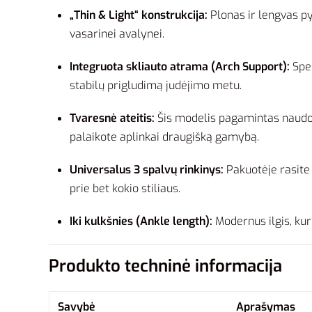
„Thin & Light“ konstrukcija:
Plonas ir lengvas py
vasarinei avalynei.
Integruota skliauto atrama (Arch Support):
Spec
stabilų prigludimą judėjimo metu.
Tvaresnė ateitis:
Šis modelis pagamintas naud
palaikote aplinkai draugišką gamybą.
Universalus 3 spalvų rinkinys:
Pakuotėje rasite 
prie bet kokio stiliaus.
Iki kulkšnies (Ankle length):
Modernus ilgis, kuri
Produkto techninė informacija
Savybė
Aprašymas