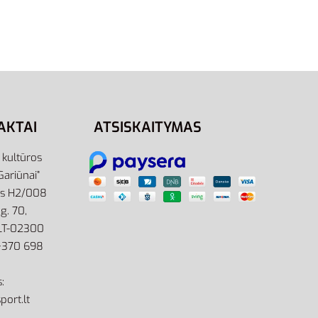
eltonos
Nike Kojinės Cushioned Ankle
Socks SX4926-001
15,00
€
Pasirinkti savybes
AKTAI
ATSISKAITYMAS
r kultūros
Gariūnai”
as H2/008
g. 70,
 LT-02300
: +370 698
:
port.lt