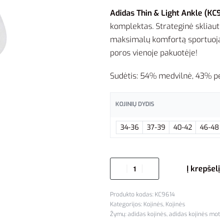
Adidas Thin & Light Ankle (KC
komplektas. Strateginė skliaut
maksimalų komfortą sportuojan
poros vienoje pakuotėje!
Sudėtis: 54% medvilnė, 43% pe
KOJINIŲ DYDIS
34-36
37-39
40-42
46-48
Į krepšelį
KC9614
Kategorijos:
Kojinės
,
Kojinės
Žymų:
adidas kojinės
,
adidas kojinės mo