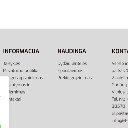
Futbolo Adidas Kojinės G
jinės Juodos Ilgos Plonos
Milano Sock E19295
ay Socks 3p DX5025-010
9,00
€
7,00
€
-22% OFF
Pasirinkti savybes
ti savybes
INFORMACIJA
NAUDINGA
KONT
Taisyklės
Dydžių lentelės
Verslo i
Privatumo politika
Išpardavimas
parkas “
Saugus apsipirkimas
Prekių grąžinimas
2 aukšt
Pristatymas ir
Gariūnų 
atsiėmimas
Vilnius,
s
Kontaktai
Tel. nr.
38570
El.paštas
info@vls