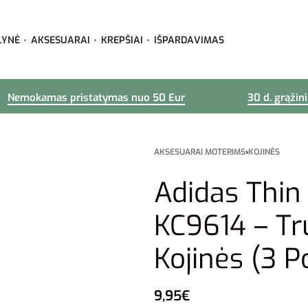
LYNĖ
AKSESUARAI
KREPŠIAI
IŠPARDAVIMAS
Nemokamas pristatymas nuo 50 Eur
30 d. grąžin
AKSESUARAI MOTERIMS
›
KOJINĖS
Adidas Thin
KC9614 – T
Kojinės (3 P
9,95
€