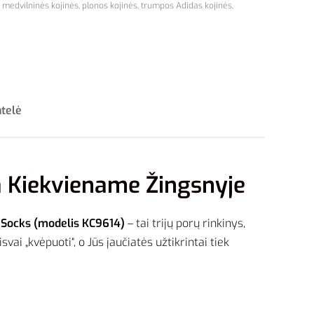
,
medvilninės kojinės
,
plonos kojinės
,
trumpos Adidas kojinės
,
ntelė
a Kiekviename Žingsnyje
e Socks (modelis KC9614)
– tai trijų porų rinkinys,
ai „kvėpuoti“, o Jūs jaučiatės užtikrintai tiek