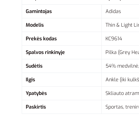
Gamintojas
Adidas
Modelis
Thin & Light L
Prekės kodas
KC9614
Spalvos rinkinyje
Pilka (Grey Hea
Sudėtis
54% medvilnė, 
Ilgis
Ankle (iki kulk
Ypatybės
Skliauto atrama
Paskirtis
Sportas, treni