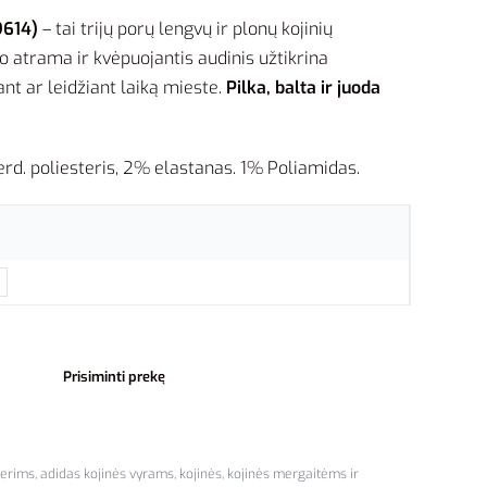
9614)
– tai trijų porų lengvų ir plonų kojinių
o atrama ir kvėpuojantis audinis užtikrina
t ar leidžiant laiką mieste.
Pilka, balta ir juoda
rd. poliesteris, 2% elastanas. 1% Poliamidas.
Prisiminti prekę
terims
,
adidas kojinės vyrams
,
kojinės
,
kojinės mergaitėms ir