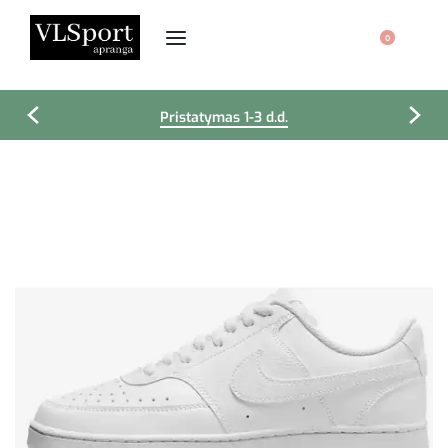
0
Pristatymas 1-3 d.d.