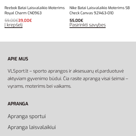
Reebok Batai Laisvalaikio Moterims
Nike Batai Laisvalaikio Moterims SB
Royal Charm CN0963
Check Canvas 921463-010
59,00
€
39,00
€
55,00
€
Į krepšelį
Pasirinkti savybes
APIE MUS
VLSport.lt – sporto aprangos ir aksesuarų el.parduotuvė
aktyviam gyvenimo būdui. Čia rasite aprangą visai šeimai –
vyrams, moterims bei vaikams.
APRANGA
Apranga sportui
Apranga laisvalaikiui