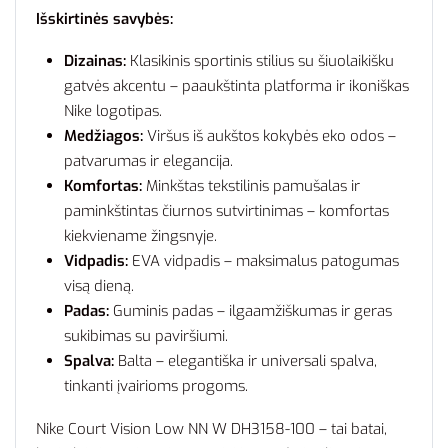
Išskirtinės savybės:
Dizainas:
Klasikinis sportinis stilius su šiuolaikišku
gatvės akcentu – paaukštinta platforma ir ikoniškas
Nike logotipas.
Medžiagos:
Viršus iš aukštos kokybės eko odos –
patvarumas ir elegancija.
Komfortas:
Minkštas tekstilinis pamušalas ir
paminkštintas čiurnos sutvirtinimas – komfortas
kiekviename žingsnyje.
Vidpadis:
EVA vidpadis – maksimalus patogumas
visą dieną.
Padas:
Guminis padas – ilgaamžiškumas ir geras
sukibimas su paviršiumi.
Spalva:
Balta – elegantiška ir universali spalva,
tinkanti įvairioms progoms.
Nike Court Vision Low NN W DH3158-100 – tai batai,