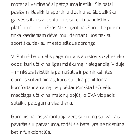
moteriai, vertinančiai patogumą ir stilių. Šie batai
pasižymi klasikiniu sportiniu dizainu su šiuolaikišku
gatvės stiliaus akcentu, kurį suteikia paaukštinta
platforma ir ikoniškas Nike logotipas šone. Jie puikiai
tinka kasdieniam dėvėjimui, derinant juos tiek su
sportiška, tiek su miesto stiliaus apranga.
Viršutinė batų dalis pagaminta iš aukštos kokybės eko
odos, kuri užtikrina ilgaamžiškumą ir eleganciją. Viduje
– minkštas tekstilinis pamušalas ir paminkštintas
čiurnos sutvirtinimas, kuris suteikia papildomą
komfortą ir atramą jūsų pėdai. Minkšta liežuvėlio
medžiaga užtikrina malonų pojūtį, o EVA vidpadis
suteikia patogumą visą dieną.
Guminis padas garantuoja gerą sukibimą su įvairiais
paviršiais ir patvarumą, todėl šie batai yra ne tik stilingi,
bet ir funkcionalūs.