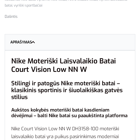
batai
,
vyriški sportbačiai
Dalintis
APRAŠYMAS
Nike Moteriški Laisvalaikio Batai
Court Vision Low NN W
Stilingi ir patogūs Nike moteriški batai –
klasikinis sportinis ir šiuolaikiškas gatvės
stilius
Aukštos kokybės moteriški batai kasdieniam
dėvėjimui – balti Nike batai su paaukštinta platforma
Nike Court Vision Low NN W DH3158-100 moteriški
laisvalaikio batai yra puikus pasirinkimas moderniai