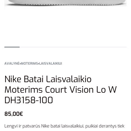
AVALYNĖ
›
MOTERIMS
›
LAISVALAIKIUI
Nike Batai Laisvalaikio
Moterims Court Vision Lo W
DH3158-100
85,00
€
Lengvi ir patvarūs Nike batai laisvalaikiui, puikiai derantys tiek