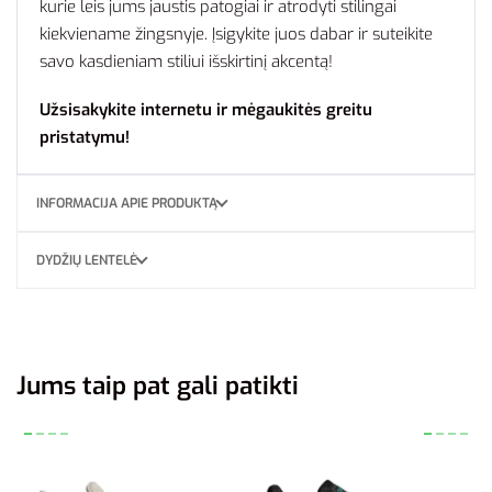
kurie leis jums jaustis patogiai ir atrodyti stilingai
kiekviename žingsnyje. Įsigykite juos dabar ir suteikite
savo kasdieniam stiliui išskirtinį akcentą!
Užsisakykite internetu ir mėgaukitės greitu
pristatymu!
INFORMACIJA APIE PRODUKTĄ
DYDŽIŲ LENTELĖ
Jums taip pat gali patikti