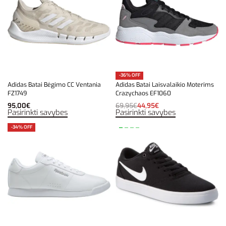
-36% OFF
Adidas Batai Bėgimo CC Ventania
Adidas Batai Laisvalaikio Moterims
FZ1749
Crazychaos EF1060
95,00
€
69,95
€
44,95
€
Pasirinkti savybes
Pasirinkti savybes
-34% OFF