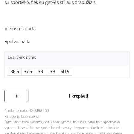
su sportiško, tiek su gatvės stiliaus drabužiais.
Viršus: eko oda.
Spalva: balta.
AVALYNĖS DYDIS
36.5
37.5
38
39
40.5
Į krepšelį
DH3158-100
Kategorija:
Laisvalaikiui
Žymų:
balti batai vyrams
,
balti kedai vyrams
,
balti nike batai
,
balti sportbačiai
vyrams
,
laisvalaikio avalynė
,
nike
,
nike avalynė vyrams
,
nike batai
,
nike batai
kasdienai
,
nike batai vyrams
,
nike kedai
,
retro stiliaus kedai
,
vyriški laisvalaikio