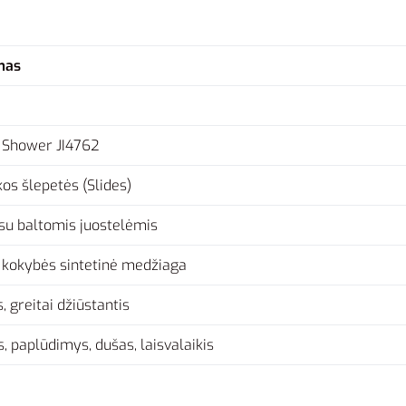
mas
e Shower JI4762
os šlepetės (Slides)
su baltomis juostelėmis
 kokybės sintetinė medžiaga
, greitai džiūstantis
, paplūdimys, dušas, laisvalaikis