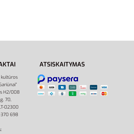
40.5
42
43
44.5
47
48.5
nisex
Adidas Adilette Aqua IF7371 |
730
Juodos Unisex Šlepetės Baseinui
22,95
€
Pasirinkti savybes
AKTAI
ATSISKAITYMAS
r kultūros
Gariūnai”
as H2/008
g. 70,
 LT-02300
: +370 698
: