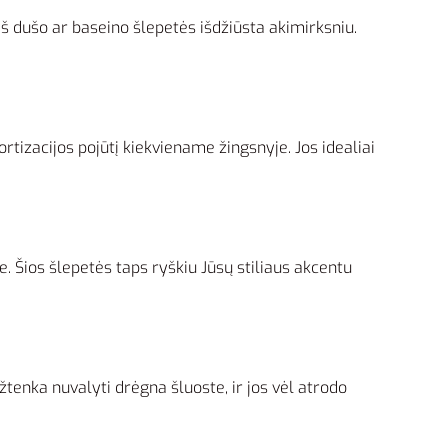
š dušo ar baseino šlepetės išdžiūsta akimirksniu.
tizacijos pojūtį kiekviename žingsnyje. Jos idealiai
. Šios šlepetės taps ryškiu Jūsų stiliaus akcentu
užtenka nuvalyti drėgna šluoste, ir jos vėl atrodo