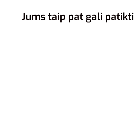
Jums taip pat gali patikti
37
Adidas 
Adilett
27,00
€
19
Į krepšel