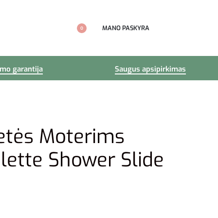
MANO PASKYRA
0
imo garantija
Saugus apsipirkimas
etės Moterims
ilette Shower Slide