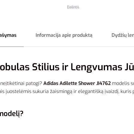
Dalintis
ašymas
Informacija apie produktą
Dydžių le
Tobulas Stilius ir Lengvumas 
 neįtikėtinai patogi?
Adidas Adilette Shower JI4762
modelis su
s juostelėmis sukuria žaismingą ir elegantišką įvaizdį, kuris 
 modelį?