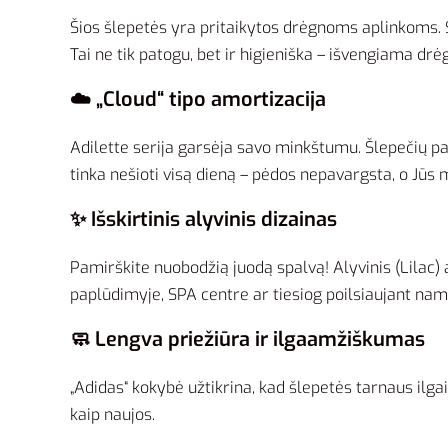
Šios šlepetės yra pritaikytos drėgnoms aplinkoms. S
Tai ne tik patogu, bet ir higieniška – išvengiama d
☁️ „Cloud“ tipo amortizacija
Adilette serija garsėja savo minkštumu. Šlepečių pa
tinka nešioti visą dieną – pėdos nepavargsta, o Jū
✨ Išskirtinis alyvinis dizainas
Pamirškite nuobodžią juodą spalvą! Alyvinis (Lilac)
paplūdimyje, SPA centre ar tiesiog poilsiaujant nam
🧼 Lengva priežiūra ir ilgaamžiškumas
„Adidas“ kokybė užtikrina, kad šlepetės tarnaus ilgai
kaip naujos.