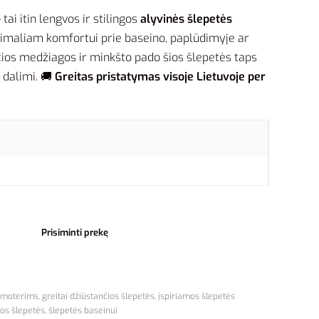
 tai itin lengvos ir stilingos
alyvinės šlepetės
simaliam komfortui prie baseino, paplūdimyje ar
čios medžiagos ir minkšto pado šios šlepetės taps
 dalimi. 🚚
Greitas pristatymas visoje Lietuvoje per
Prisiminti prekę
 moterims
,
greitai džiūstančios šlepetės
,
įspiriamos šlepetės
os šlepetės
,
šlepetės baseinui