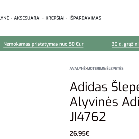
LYNĖ
AKSESUARAI
KREPŠIAI
IŠPARDAVIMAS
Nemokamas pristatymas nuo 50 Eur
30 d. grąžin
AVALYNĖ
›
MOTERIMS
›
ŠLEPETĖS
Adidas Šlep
Alyvinės Ad
JI4762
26,95
€