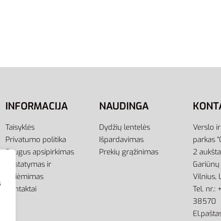
37
44.5
Adidas Šlepetės Baltos U
Adilette Aqua Slides EF1
22,95
€
Pasirinkti savybes
INFORMACIJA
NAUDINGA
KONT
Taisyklės
Dydžių lentelės
Verslo i
Privatumo politika
Išpardavimas
parkas “
Saugus apsipirkimas
Prekių grąžinimas
2 aukšt
Pristatymas ir
Gariūnų 
atsiėmimas
Vilnius,
s
Kontaktai
Tel. nr.
38570
El.paštas