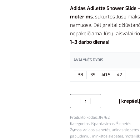
Adidas Adilette Shower Slide
–
moterims
, sukurtos Jūsų mak
namuose. Dėl greitai džiūstan
nepakeičiama Jūsų laisvalaikio
1–3 darbo dienas!
AVALYNĖS DYDIS
38
39
40.5
42
Į krepšelį
JI4762
Kategorijos:
Išpardavimas
,
Šlepetės
Žymos:
adidas slepetės
,
adidas slepetes
paplūdimiui
,
minkštos šlepetės
,
moterišk