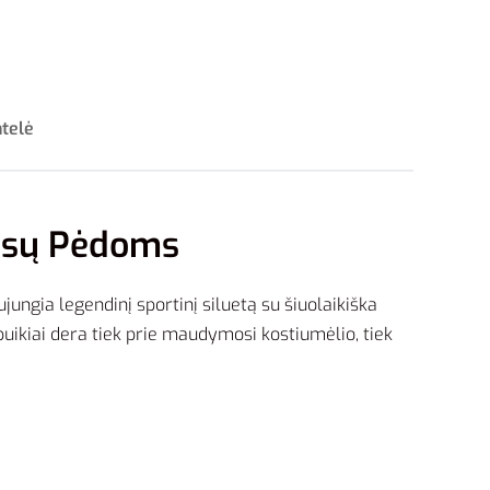
ntelė
Jūsų Pėdoms
jungia legendinį sportinį siluetą su šiuolaikiška
puikiai dera tiek prie maudymosi kostiumėlio, tiek