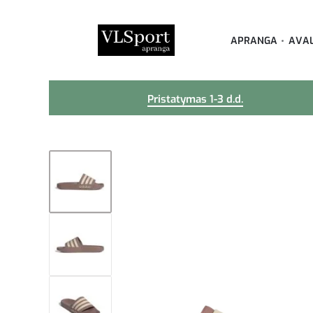
APRANGA
AVA
Pristatymas 1-3 d.d.