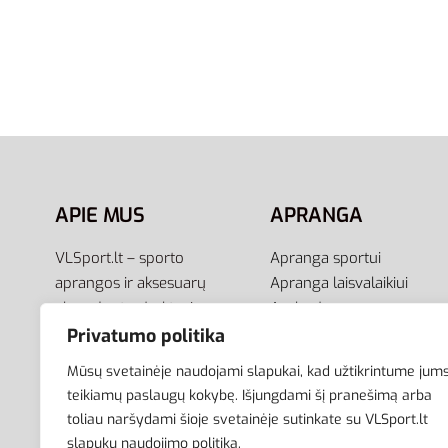
36.5
38
39
40.5
42
Nike Šlepetės Moterims Minkštos
Baltos Victori Slide CN9677-100
38,00
€
Pasirinkti savybes
APIE MUS
APRANGA
VLSport.lt – sporto
Apranga sportui
aprangos ir aksesuarų
Apranga laisvalaikiui
el.parduotuvė aktyviam
Avalynė
gyvenimo būdui. Čia rasite
Aksesuarai
Privatumo politika
aprangą visai šeimai –
Krepšiai
Mūsų svetainėje naudojami slapukai, kad užtikrintume jum
vyrams, moterims bei
teikiamų paslaugų kokybę. Išjungdami šį pranešimą arba
vaikams.
toliau naršydami šioje svetainėje sutinkate su VLSport.lt
slapukų naudojimo politika.