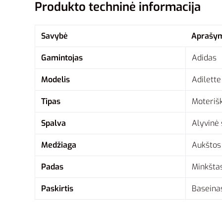
Produkto techninė informacija
Savybė
Aprašy
Gamintojas
Adidas
Modelis
Adilett
Tipas
Moterišk
Spalva
Alyvinė 
Medžiaga
Aukštos
Padas
Minkštas
Paskirtis
Baseinas