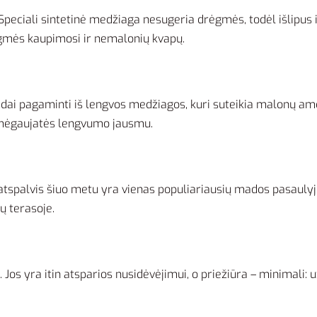
peciali sintetinė medžiaga nesugeria drėgmės, todėl išlipus i
rėgmės kaupimosi ir nemalonių kvapų.
dai pagaminti iš lengvos medžiagos, kuri suteikia malonų amor
s mėgaujatės lengvumo jausmu.
 atspalvis šiuo metu yra vienas populiariausių mados pasaulyje
ų terasoje.
. Jos yra itin atsparios nusidėvėjimui, o priežiūra – minimali: 