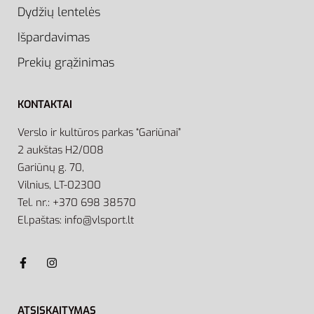
Dydžių lentelės
Išpardavimas
Prekių grąžinimas
KONTAKTAI
Verslo ir kultūros parkas “Gariūnai”
2 aukštas H2/008
Gariūnų g. 70,
Vilnius, LT-02300
Tel. nr.: +370 698 38570
El.paštas: info@vlsport.lt
ATSISKAITYMAS