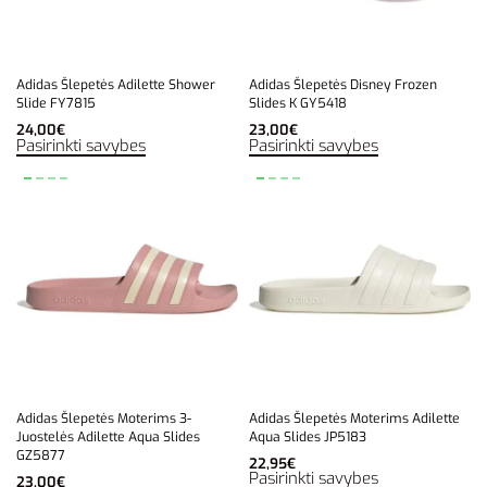
Adidas Šlepetės Adilette Shower
Adidas Šlepetės Disney Frozen
Slide FY7815
Slides K GY5418
24,00
€
23,00
€
Pasirinkti savybes
Pasirinkti savybes
Adidas Šlepetės Moterims 3-
Adidas Šlepetės Moterims Adilette
Juostelės Adilette Aqua Slides
Aqua Slides JP5183
GZ5877
22,95
€
Pasirinkti savybes
23,00
€