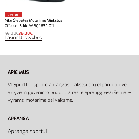
-24% OFF
Nike Šlepetės Moterims Minkštos
Offcourt Slide W BQ4632-011
46,00
€
35,00
€
Pasirinkti savybes
APIE MUS
VLSport.lt – sporto aprangos ir aksesuarų el.parduotuvė
aktyviam gyvenimo būdui. Čia rasite aprangą visai šeimai –
vyrams, moterims bei vaikams.
APRANGA
Apranga sportui