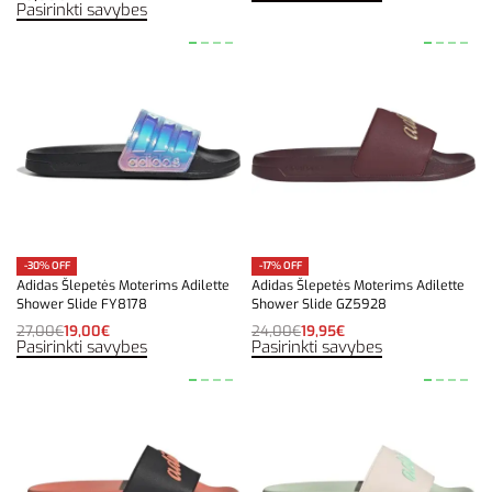
Pasirinkti savybes
-30% OFF
-17% OFF
Adidas Šlepetės Moterims Adilette
Adidas Šlepetės Moterims Adilette
Shower Slide FY8178
Shower Slide GZ5928
27,00
€
19,00
€
24,00
€
19,95
€
Pasirinkti savybes
Pasirinkti savybes