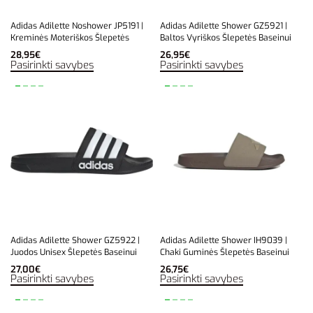
Adidas Adilette Noshower JP5191 |
Adidas Adilette Shower GZ5921 |
Kreminės Moteriškos Šlepetės
Baltos Vyriškos Šlepetės Baseinui
28,95
€
26,95
€
Pasirinkti savybes
Pasirinkti savybes
Adidas Adilette Shower GZ5922 |
Adidas Adilette Shower IH9039 |
Juodos Unisex Šlepetės Baseinui
Chaki Guminės Šlepetės Baseinui
27,00
€
26,75
€
Pasirinkti savybes
Pasirinkti savybes