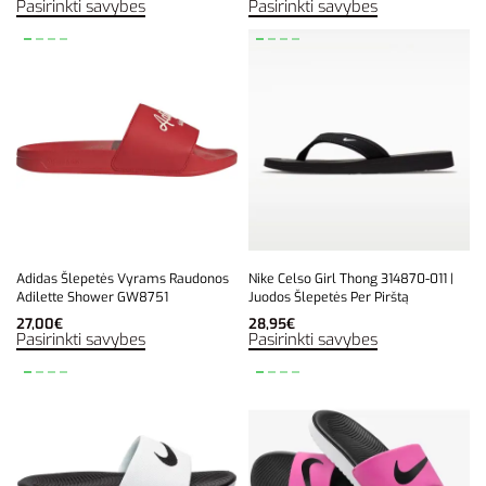
Pasirinkti savybes
Pasirinkti savybes
Adidas Šlepetės Vyrams Raudonos
Nike Celso Girl Thong 314870-011 |
Adilette Shower GW8751
Juodos Šlepetės Per Pirštą
27,00
€
28,95
€
Pasirinkti savybes
Pasirinkti savybes