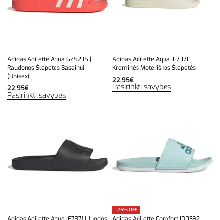
Adidas Adilette Aqua GZ5235 |
Adidas Adilette Aqua IF7370 |
Raudonos Šlepetės Baseinui
Kreminės Moteriškos Šlepetės
(Unisex)
22,95
€
Pasirinkti savybes
22,95
€
Pasirinkti savybes
-25% OFF
Adidas Adilette Aqua IF7371 | Juodos
Adidas Adilette Comfort ID0392 |