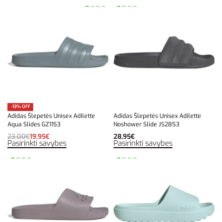
-13% OFF
Adidas Šlepetės Unisex Adilette
Adidas Šlepetės Unisex Adilette
Aqua Slides GZ1153
Noshower Slide JS2853
23,00
€
19,95
€
28,95
€
Pasirinkti savybes
Pasirinkti savybes