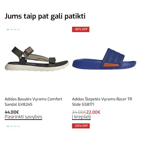
Jums taip pat gali patikti
-35% OFF
Adidas Basutės Vyrams Comfort
Adidas Šlepetės Vyrams Racer TR
Sandal GV8245
Slide G58171
44,00
€
34,00
€
22,00
€
Pasirinkti savybes
Į krepšelį
-25% OFF