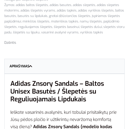
Žymos:
adidas baltos šlepetės
,
adidas basutes
,
adidas slepetės
,
adidas slepetes
moterims
,
adidas šlepetės vyrams
,
adidas tapkės
,
adidas vyriškos šlepetės
,
baltos
basutės
,
basutės su lipdukais
,
greitai džiūstančios šlepetės
,
įspiriamos šlepetės
paplūdimiui
,
minkštos šlepetės
,
moteriškos tapkės
,
namų šlepetės
,
paplūdimio
šlepetės
,
reguliuojamos šlepetės
,
šlepetės baseinui
,
šlepetės dušui
,
slepetės storu
padu
,
šlepetės su lipuku
,
vasarinė avalynė vyrams
,
vyriškos tapkės
Dalintis
APRAŠYMAS
Adidas Znsory Sandals – Baltos
Unisex Basutės / Šlepetės su
Reguliuojamais Lipdukais
Ieškote vasarinės avalynės, kuri tobulai prisitaikytų prie
Jūsų pėdos pločio ir užtikrintų nevaržomą komfortą
visą dieną?
Adidas Znsory Sandals (modelio kodas