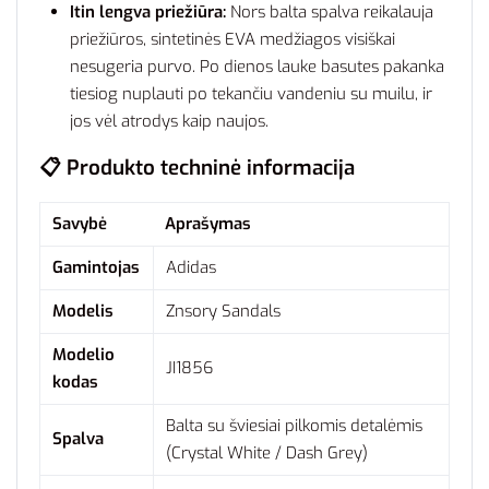
Itin lengva priežiūra:
Nors balta spalva reikalauja
priežiūros, sintetinės EVA medžiagos visiškai
nesugeria purvo. Po dienos lauke basutes pakanka
tiesiog nuplauti po tekančiu vandeniu su muilu, ir
jos vėl atrodys kaip naujos.
📋 Produkto techninė informacija
Savybė
Aprašymas
Gamintojas
Adidas
Modelis
Znsory Sandals
Modelio
JI1856
kodas
Balta su šviesiai pilkomis detalėmis
Spalva
(Crystal White / Dash Grey)