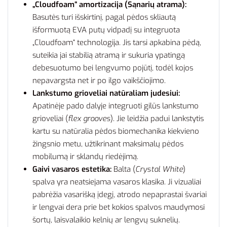
„Cloudfoam“ amortizacija (Sąnarių atrama):
Basutės turi išskirtinį, pagal pėdos skliautą
išformuotą EVA putų vidpadį su integruota
„Cloudfoam“ technologija. Jis tarsi apkabina pėdą,
suteikia jai stabilią atramą ir sukuria ypatingą
debesuotumo bei lengvumo pojūtį, todėl kojos
nepavargsta net ir po ilgo vaikščiojimo.
Lankstumo grioveliai natūraliam judesiui:
Apatinėje pado dalyje integruoti gilūs lankstumo
grioveliai (
flex grooves
). Jie leidžia padui lankstytis
kartu su natūralia pėdos biomechanika kiekvieno
žingsnio metu, užtikrinant maksimalų pėdos
mobilumą ir sklandų riedėjimą.
Gaivi vasaros estetika:
Balta (
Crystal White
)
spalva yra neatsiejama vasaros klasika. Ji vizualiai
pabrėžia vasarišką įdegį, atrodo nepaprastai švariai
ir lengvai dera prie bet kokios spalvos maudymosi
šortų, laisvalaikio kelnių ar lengvų suknelių.