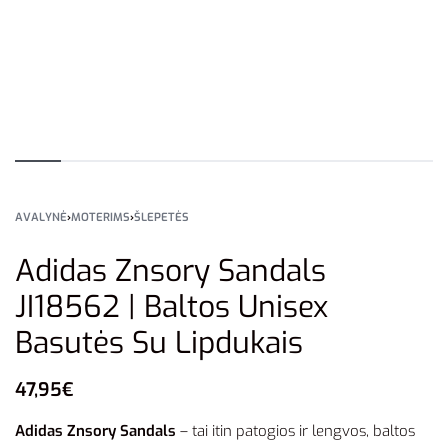
AVALYNĖ
›
MOTERIMS
›
ŠLEPETĖS
Adidas Znsory Sandals
JI18562 | Baltos Unisex
Basutės Su Lipdukais
47,95
€
Adidas Znsory Sandals
– tai itin patogios ir lengvos, baltos