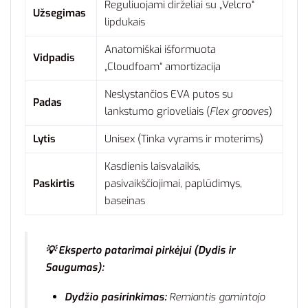
Reguliuojami dirželiai su „Velcro“
Užsegimas
lipdukais
Anatomiškai išformuota
Vidpadis
„Cloudfoam“ amortizacija
Neslystančios EVA putos su
Padas
lankstumo grioveliais (
Flex grooves
)
Lytis
Unisex (Tinka vyrams ir moterims)
Kasdienis laisvalaikis,
Paskirtis
pasivaikščiojimai, paplūdimys,
baseinas
💡 Eksperto patarimai pirkėjui (Dydis ir
Saugumas):
Dydžio pasirinkimas:
Remiantis gamintojo