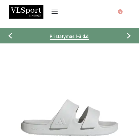
0
Pristatymas 1-3 d.d.