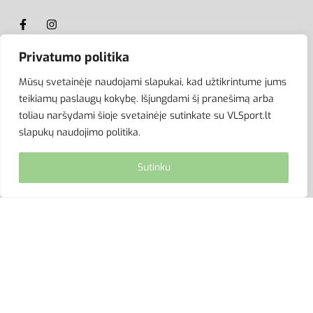
Privatumo politika
ATSISKAITYMAS
Mūsų svetainėje naudojami slapukai, kad užtikrintume jums
teikiamų paslaugų kokybę. Išjungdami šį pranešimą arba
toliau naršydami šioje svetainėje sutinkate su VLSport.lt
slapukų naudojimo politika.
Sutinku
© VLSport. 2026. Visos teisės saugomos.
Kopijuoti, platinti svetainės turinį be autorių sutikimo
griežtai draudžiama.