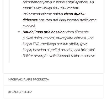
rekomendacijomis ir pirkėjų atsiliepimais, šis
modelis yra linkęs šiek tiek mažinti.
Rekomenduojame rinktis
vienu dydžiu
didesnes
basutes nei Jūsų įprastai nešiojama
avalynė.
Naudojimas prie baseino:
Nors šlepetės
puikiai tinka vasarai, atkreipkite dėmesį, kad
šlapia EVA medžiaga ant itin slidžių (pvz.,
šlapių baseino plytelių) paviršių gali būti slidi.
Būkite atsargūs vaikščiodami tokiose zonose.
INFORMACIJA APIE PRODUKTĄ
DYDŽIŲ LENTELĖ