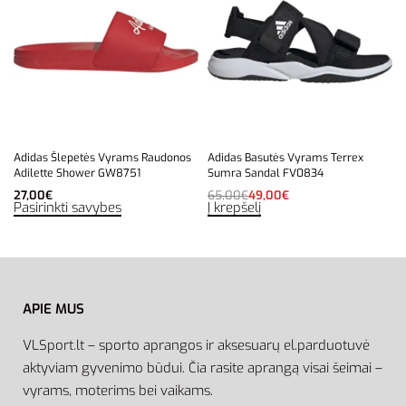
Adidas Šlepetės Vyrams Raudonos
Adidas Basutės Vyrams Terrex
Adilette Shower GW8751
Sumra Sandal FV0834
27,00
€
65,00
€
49,00
€
Pasirinkti savybes
Į krepšelį
APIE MUS
VLSport.lt – sporto aprangos ir aksesuarų el.parduotuvė
aktyviam gyvenimo būdui. Čia rasite aprangą visai šeimai –
vyrams, moterims bei vaikams.