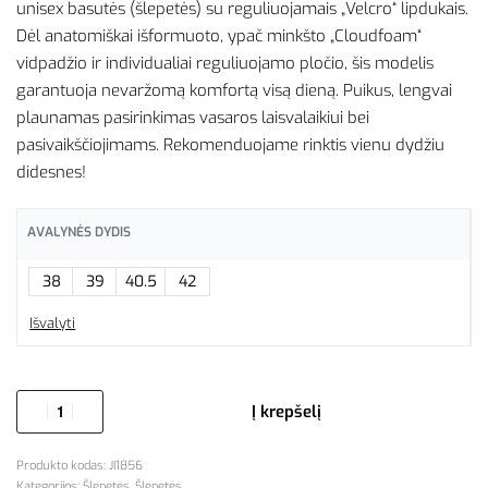
unisex basutės (šlepetės) su reguliuojamais „Velcro“ lipdukais.
Dėl anatomiškai išformuoto, ypač minkšto „Cloudfoam“
vidpadžio ir individualiai reguliuojamo pločio, šis modelis
garantuoja nevaržomą komfortą visą dieną. Puikus, lengvai
plaunamas pasirinkimas vasaros laisvalaikiui bei
pasivaikščiojimams. Rekomenduojame rinktis vienu dydžiu
didesnes!
AVALYNĖS DYDIS
38
39
40.5
42
Išvalyti
Į krepšelį
JI1856
Kategorijos:
Šlepetės
,
Šlepetės