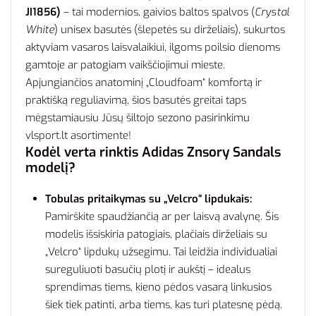
JI1856)
– tai modernios, gaivios baltos spalvos (
Crystal
White
) unisex basutės (šlepetės su dirželiais), sukurtos
aktyviam vasaros laisvalaikiui, ilgoms poilsio dienoms
gamtoje ar patogiam vaikščiojimui mieste.
Apjungiančios anatominį „Cloudfoam“ komfortą ir
praktišką reguliavimą, šios basutės greitai taps
mėgstamiausiu Jūsų šiltojo sezono pasirinkimu
vlsport.lt asortimente!
Kodėl verta rinktis Adidas Znsory Sandals
modelį?
Tobulas pritaikymas su „Velcro“ lipdukais:
Pamirškite spaudžiančią ar per laisvą avalynę. Šis
modelis išsiskiria patogiais, plačiais dirželiais su
„Velcro“ lipdukų užsegimu. Tai leidžia individualiai
sureguliuoti basučių plotį ir aukštį – idealus
sprendimas tiems, kieno pėdos vasarą linkusios
šiek tiek patinti, arba tiems, kas turi platesnę pėdą.