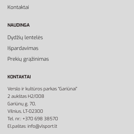
Kontaktai
NAUDINGA
Dydžių lentelės
Išpardavimas
Prekių grąžinimas
KONTAKTAI
Verslo ir kultūros parkas “Gariūnai”
2 aukštas H2/008
Gariūnų g. 70,
Vilnius, LT-02300
Tel. nr.: +370 698 38570
El.paštas: info@vlsport.lt