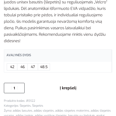
juodos unisex basutės (šlepetės) su reguliuojamais „Velcro“
lipdukais. Dėl anatomiškai išformuoto EVA vidpadžio, kuris
tobulai prisitaiko prie pėdos, ir individualiai reguliuojamo
pločio, šis modelis garantuoja nevaržomą komfortą visą
dieną. Puikus pasirinkimas vasaros laisvalaikiui bei
pasivaikščiojimams. Rekomenduojame rinktis vienu dydžiu
didesnes!
AVALYNĖS DYDIS
42
46
47
48.5
Į krepšelį
JR3122
Kategorijos:
Šlepetės
,
Šlepetės
Žyma:
adidas basutes
,
adidas slepetės
,
adidas slepetes moterims
,
adidas šlepetės
vyrams
,
adidas tapkės
,
adidas vyriškos šlepetės
,
basutės su lipdukais
,
greitai