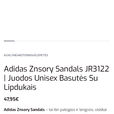
AVALYNĖ
›
MOTERIMS
›
ŠLEPETĖS
Adidas Znsory Sandals JR3122
| Juodos Unisex Basutės Su
Lipdukais
47,95
€
Adidas Znsory Sandals
– tai itin patogios ir lengvos, visiškai