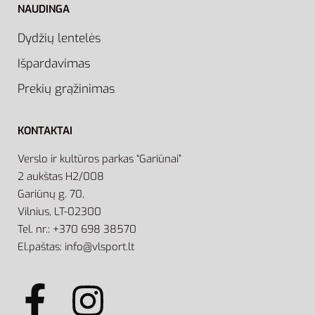
NAUDINGA
Dydžių lentelės
Išpardavimas
Prekių grąžinimas
KONTAKTAI
Verslo ir kultūros parkas “Gariūnai”
2 aukštas H2/008
Gariūnų g. 70,
Vilnius, LT-02300
Tel. nr.: +370 698 38570
El.paštas: info@vlsport.lt