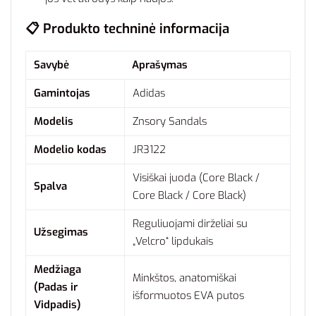
📋 Produkto techninė informacija
Savybė
Aprašymas
Gamintojas
Adidas
Modelis
Znsory Sandals
Modelio kodas
JR3122
Visiškai juoda (Core Black /
Spalva
Core Black / Core Black)
Reguliuojami dirželiai su
Užsegimas
„Velcro“ lipdukais
Medžiaga
Minkštos, anatomiškai
(Padas ir
išformuotos EVA putos
Vidpadis)