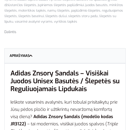
džiūstančios šlepetės
,
įspiriamos šlepetės paplūdimiui
,
juodos basutės
,
minkštos
šlepetės
,
moteriškos tapkės
,
namų šlepetės
,
paplūdimio šlepetės
,
reguliuojamos
šlepetės
,
šlepetės baseinui
,
šlepetės dušui
,
slepetės storu padu
,
šlepetės su
lipuku
,
vasarinė avalynė vyrams
,
vyriškos tapkės
Dalintis
APRAŠYMAS
Adidas Znsory Sandals – Visiškai
Juodos Unisex Basutės / Šlepetės su
Reguliuojamais Lipdukais
Ieškote vasarinės avalynės, kuri tobulai prisitaikytų prie
Jūsų pėdos pločio ir užtikrintų nevaržomą komfortą
visą dieną?
Adidas Znsory Sandals (modelio kodas
JR3122)
– tai modernios, visiškai juodos spalvos (
Triple