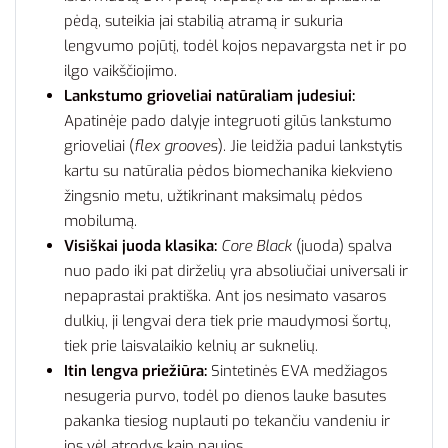
pėdą, suteikia jai stabilią atramą ir sukuria
lengvumo pojūtį, todėl kojos nepavargsta net ir po
ilgo vaikščiojimo.
Lankstumo grioveliai natūraliam judesiui:
Apatinėje pado dalyje integruoti gilūs lankstumo
grioveliai (
flex grooves
). Jie leidžia padui lankstytis
kartu su natūralia pėdos biomechanika kiekvieno
žingsnio metu, užtikrinant maksimalų pėdos
mobilumą.
Visiškai juoda klasika:
Core Black
(juoda) spalva
nuo pado iki pat dirželių yra absoliučiai universali ir
nepaprastai praktiška. Ant jos nesimato vasaros
dulkių, ji lengvai dera tiek prie maudymosi šortų,
tiek prie laisvalaikio kelnių ar suknelių.
Itin lengva priežiūra:
Sintetinės EVA medžiagos
nesugeria purvo, todėl po dienos lauke basutes
pakanka tiesiog nuplauti po tekančiu vandeniu ir
jos vėl atrodys kaip naujos.