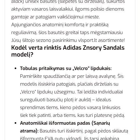
Black
) unisex basutės (šlepetės su dirželiais), sukurtos
aktyviam vasaros laisvalaikiui, ilgoms poilsio dienoms
gamtoje ar patogiam vaikščiojimui mieste.
Apjungiančios anatominį komfortą ir praktišką
reguliavimą, šios basutės greitai taps mėgstamiausiu
Jūsų šiltojo sezono pasirinkimu vlsport.lt asortimente!
Kodėl verta rinktis Adidas Znsory Sandals
modelį?
Tobulas pritaikymas su „Velcro“ lipdukais:
Pamirškite spaudžiančią ar per laisvą avalynę. Šis
modelis išsiskiria patogiais, plačiais dirželiais su
„Velcro“ lipdukų užsegimu. Tai leidžia individualiai
sureguliuoti basučių plotį ir aukštį – idealus
sprendimas tiems, kieno pėdos vasarą linkusios
šiek tiek patinti, arba tiems, kas turi platesnę pėdą.
Anatomiškai išformuotas padas (Sąnarių
atrama):
Basutės turi išskirtinį, pagal pėdos skliautą
išformuotą EVA putų vidpadį. Jis tarsi apkabina