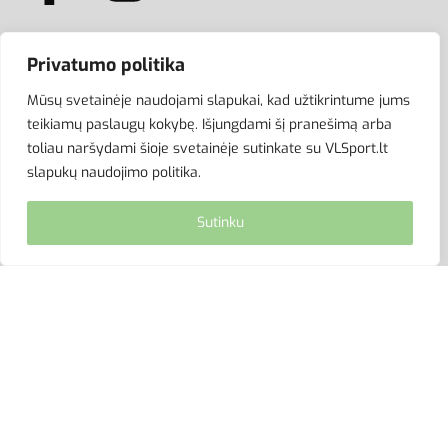
Privatumo politika
ATSISKAITYMAS
Mūsų svetainėje naudojami slapukai, kad užtikrintume jums
teikiamų paslaugų kokybę. Išjungdami šį pranešimą arba
toliau naršydami šioje svetainėje sutinkate su VLSport.lt
slapukų naudojimo politika.
Sutinku
© VLSport. 2026. Visos teisės saugomos.
Kopijuoti, platinti svetainės turinį be autorių sutikimo
griežtai draudžiama.
site by eworks