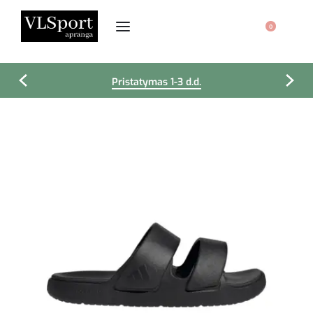
0
Pristatymas 1-3 d.d.