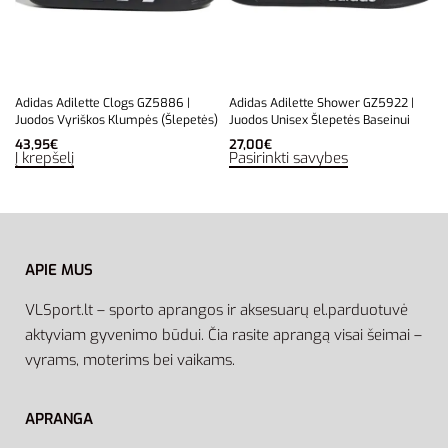
Adidas Adilette Clogs GZ5886 |
Adidas Adilette Shower GZ5922 |
Juodos Vyriškos Klumpės (Šlepetės)
Juodos Unisex Šlepetės Baseinui
43,95
€
27,00
€
Į krepšelį
Pasirinkti savybes
APIE MUS
VLSport.lt – sporto aprangos ir aksesuarų el.parduotuvė
aktyviam gyvenimo būdui. Čia rasite aprangą visai šeimai –
vyrams, moterims bei vaikams.
APRANGA