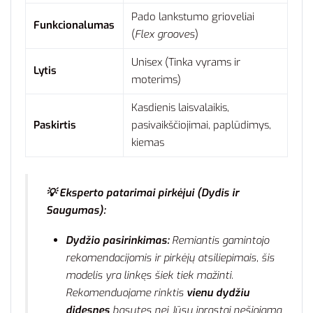
Pado lankstumo grioveliai
Funkcionalumas
(
Flex grooves
)
Unisex (Tinka vyrams ir
Lytis
moterims)
Kasdienis laisvalaikis,
Paskirtis
pasivaikščiojimai, paplūdimys,
kiemas
💡 Eksperto patarimai pirkėjui (Dydis ir
Saugumas):
Dydžio pasirinkimas:
Remiantis gamintojo
rekomendacijomis ir pirkėjų atsiliepimais, šis
modelis yra linkęs šiek tiek mažinti.
Rekomenduojame rinktis
vienu dydžiu
didesnes
basutes nei Jūsų įprastai nešiojama