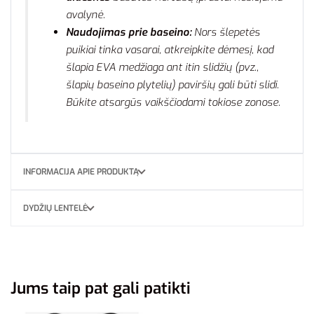
avalynė.
Naudojimas prie baseino:
Nors šlepetės
puikiai tinka vasarai, atkreipkite dėmesį, kad
šlapia EVA medžiaga ant itin slidžių (pvz.,
šlapių baseino plytelių) paviršių gali būti slidi.
Būkite atsargūs vaikščiodami tokiose zonose.
INFORMACIJA APIE PRODUKTĄ
DYDŽIŲ LENTELĖ
Jums taip pat gali patikti