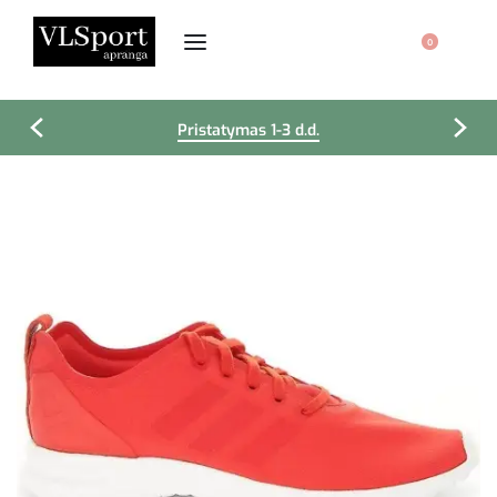
0
Pristatymas 1-3 d.d.