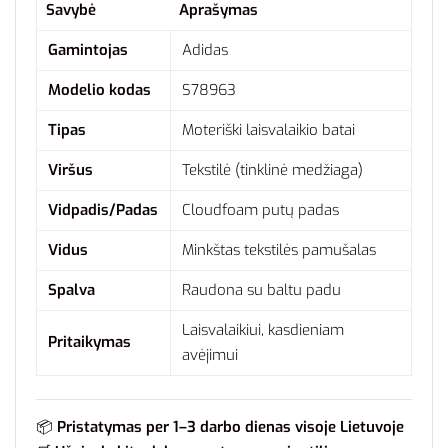
Savybė
Aprašymas
Gamintojas
Adidas
Modelio kodas
S78963
Tipas
Moteriški laisvalaikio batai
Viršus
Tekstilė (tinklinė medžiaga)
Vidpadis/Padas
Cloudfoam putų padas
Vidus
Minkštas tekstilės pamušalas
Spalva
Raudona su baltu padu
Laisvalaikiui, kasdieniam
Pritaikymas
avėjimui
📦
Pristatymas per 1–3 darbo dienas visoje Lietuvoje