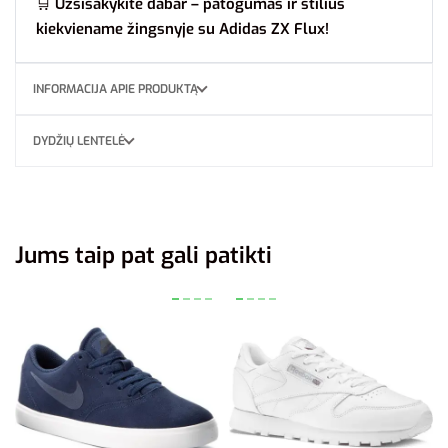
🛒
Užsisakykite dabar – patogumas ir stilius
kiekviename žingsnyje su Adidas ZX Flux!
INFORMACIJA APIE PRODUKTĄ
DYDŽIŲ LENTELĖ
Jums taip pat gali patikti