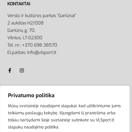
KONTAKTAI
Verslo ir kultūros parkas “Gariūnai”
2 aukštas H2/008
Gariūnų g. 70,
Vilnius, LT-02300
Tel. nr.: +370 698 38570
El.paštas: info@vlsport.lt
ATSISKAITYMAS
Privatumo politika
Mūsų svetainėje naudojami slapukai, kad užtikrintume jums
teikiamų paslaugų kokybę. Išjungdami šį pranešimą arba
toliau naršydami šioje svetainėje sutinkate su VLSport.lt
slapukų naudojimo politika.