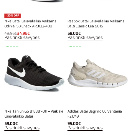
-30% OFF
Nike Batai Laisvalaikio Vaikams
Reebok Batai Laisvalaikio Vaikams
Odiniai SB Check AR0132-400
Balti Classic Lea 50151
49,95
€
34,95
€
58,00
€
Pasirinkti savybes
Pasirinkti savybes
Nike Tanjun GS 818381-011 – Vaikiški
Adidas Batai Bėgimo CC Ventania
Laisvalaikio Batai
FZ1749
59,00
€
95,00
€
Pasirinkti savybes
Pasirinkti savybes