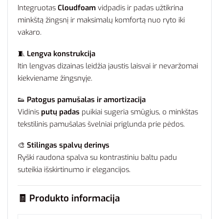
Integruotas
Cloudfoam
vidpadis ir padas užtikrina
minkštą žingsnį ir maksimalų komfortą nuo ryto iki
vakaro.
🧵
Lengva konstrukcija
Itin lengvas dizainas leidžia jaustis laisvai ir nevaržomai
kiekviename žingsnyje.
👟
Patogus pamušalas ir amortizacija
Vidinis
putų padas
puikiai sugeria smūgius, o minkštas
tekstilinis pamušalas švelniai priglunda prie pėdos.
🎨
Stilingas spalvų derinys
Ryški raudona spalva su kontrastiniu baltu padu
suteikia išskirtinumo ir elegancijos.
🧾 Produkto informacija