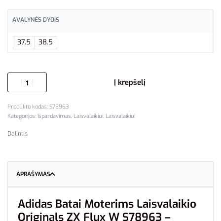
AVALYNĖS DYDIS
37.5
38.5
Į krepšelį
S78963
Kategorijos:
Išpardavimas
,
Laisvalaikiui
,
Laisvalaikiui
Dalintis
APRAŠYMAS
Adidas Batai Moterims Laisvalaikio
Originals ZX Flux W S78963 –