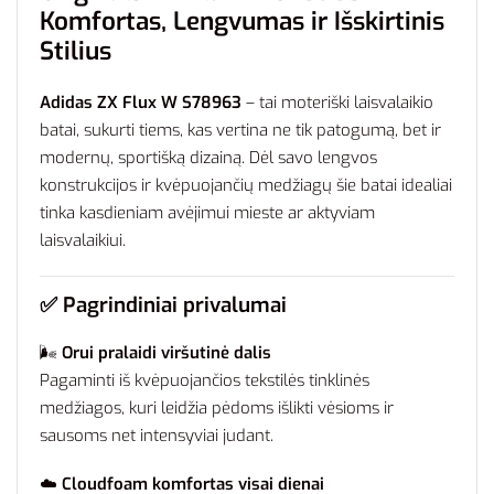
Komfortas, Lengvumas ir Išskirtinis
Stilius
Adidas ZX Flux W S78963
– tai moteriški laisvalaikio
batai, sukurti tiems, kas vertina ne tik patogumą, bet ir
modernų, sportišką dizainą. Dėl savo lengvos
konstrukcijos ir kvėpuojančių medžiagų šie batai idealiai
tinka kasdieniam avėjimui mieste ar aktyviam
laisvalaikiui.
✅ Pagrindiniai privalumai
🌬️
Orui pralaidi viršutinė dalis
Pagaminti iš kvėpuojančios tekstilės tinklinės
medžiagos, kuri leidžia pėdoms išlikti vėsioms ir
sausoms net intensyviai judant.
☁️
Cloudfoam komfortas visai dienai