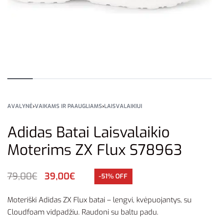
AVALYNĖ
›
VAIKAMS IR PAAUGLIAMS
›
LAISVALAIKIUI
Adidas Batai Laisvalaikio
Moterims ZX Flux S78963
79,00
€
39,00
€
-51% OFF
Moteriški Adidas ZX Flux batai – lengvi, kvėpuojantys, su
Cloudfoam vidpadžiu. Raudoni su baltu padu.