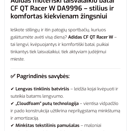
Adidas moteriški laisvalaikio batai
CF QT Racer W DA9996 – stilius ir
komfortas kiekvienam žingsniui
Ieškote stilingų ir itin patogių sportbačių, kuriuos
galėtumėte avėti visą dieną?
Adidas CF QT Racer W
–
tai lengvi, kvėpuojantys ir komfortiški batai, puikiai
tinkantys tiek laisvalaikiui, tiek aktyviam judėjimui
mieste.
✅ Pagrindinės savybės:
✔
Lengvas tinklinis batviršis
– leidžia kojai kvėpuoti ir
suteikia batams lengvumo.
✔
„Cloudfoam“ putų technologija
– vientisa vidpadžio
ir pado konstrukcija užtikrina neprilygstamą minkštumą
ir amortizaciją.
✔
Minkštas tekstilinis pamušalas
– maloniai