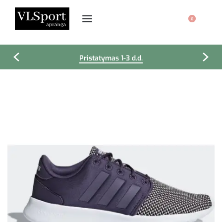
0
Pristatymas 1-3 d.d.