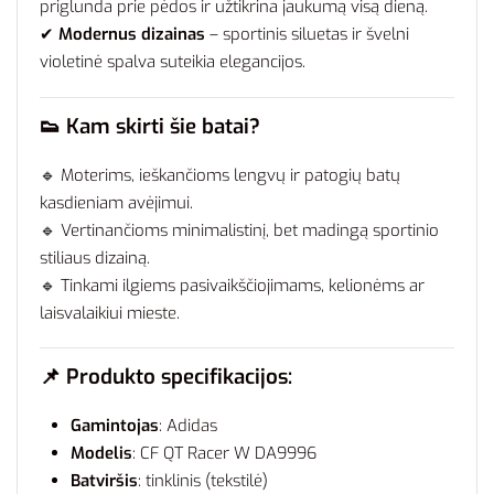
priglunda prie pėdos ir užtikrina jaukumą visą dieną.
✔
Modernus dizainas
– sportinis siluetas ir švelni
violetinė spalva suteikia elegancijos.
👟 Kam skirti šie batai?
🔹 Moterims, ieškančioms lengvų ir patogių batų
kasdieniam avėjimui.
🔹 Vertinančioms minimalistinį, bet madingą sportinio
stiliaus dizainą.
🔹 Tinkami ilgiems pasivaikščiojimams, kelionėms ar
laisvalaikiui mieste.
📌 Produkto specifikacijos:
Gamintojas
: Adidas
Modelis
: CF QT Racer W DA9996
Batviršis
: tinklinis (tekstilė)