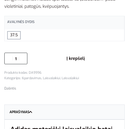
violetiniai, patogūs, kvėpuojantys.
AVALYNĖS DYDIS
37.5
Į krepšelį
DA9996
Kategorijos:
Išpardavimas
,
Laisvalaikiui
,
Laisvalaikiui
Dalintis
APRAŠYMAS