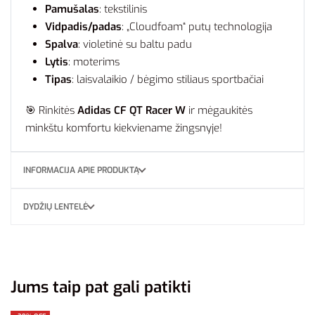
Pamušalas
: tekstilinis
Vidpadis/padas
: „Cloudfoam“ putų technologija
Spalva
: violetinė su baltu padu
Lytis
: moterims
Tipas
: laisvalaikio / bėgimo stiliaus sportbačiai
🎯 Rinkitės
Adidas CF QT Racer W
ir mėgaukitės
minkštu komfortu kiekviename žingsnyje!
INFORMACIJA APIE PRODUKTĄ
DYDŽIŲ LENTELĖ
Jums taip pat gali patikti