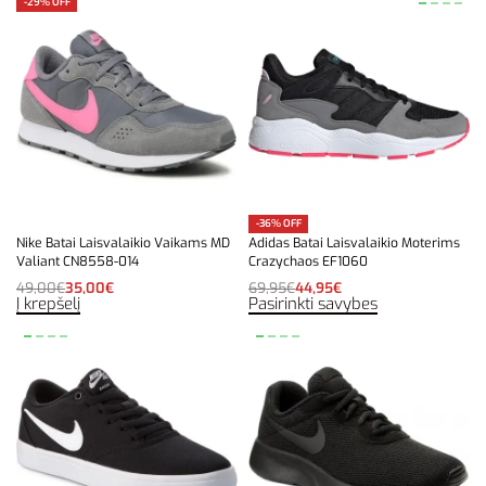
-29% OFF
-36% OFF
Nike Batai Laisvalaikio Vaikams MD
Adidas Batai Laisvalaikio Moterims
Valiant CN8558-014
Crazychaos EF1060
49,00
€
35,00
€
69,95
€
44,95
€
Į krepšelį
Pasirinkti savybes