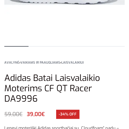
AVALYNĖ
›
VAIKAMS IR PAAUGLIAMS
›
LAISVALAIKIUI
Adidas Batai Laisvalaikio
Moterims CF QT Racer
DA9996
59,00
€
39,00
€
-34% OFF
Lengvi moteriški Adidas sportbačiai su „Cloudfoam“ padu –