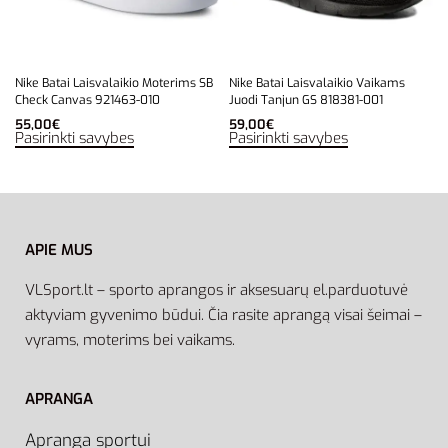
Nike Batai Laisvalaikio Moterims SB
Nike Batai Laisvalaikio Vaikams
Check Canvas 921463-010
Juodi Tanjun GS 818381-001
55,00
€
59,00
€
Pasirinkti savybes
Pasirinkti savybes
APIE MUS
VLSport.lt – sporto aprangos ir aksesuarų el.parduotuvė
aktyviam gyvenimo būdui. Čia rasite aprangą visai šeimai –
vyrams, moterims bei vaikams.
APRANGA
Apranga sportui