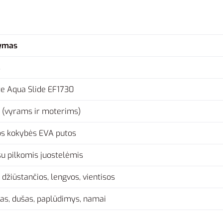
ymas
s
te Aqua Slide EF1730
 (vyrams ir moterims)
s kokybės EVA putos
su pilkomis juostelėmis
 džiūstančios, lengvos, vientisos
as, dušas, paplūdimys, namai