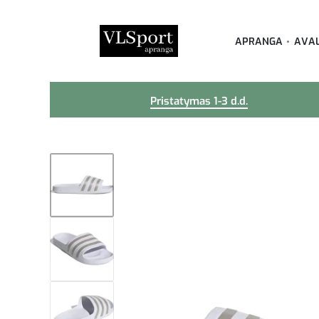
APRANGA
AVA
Pristatymas 1-3 d.d.