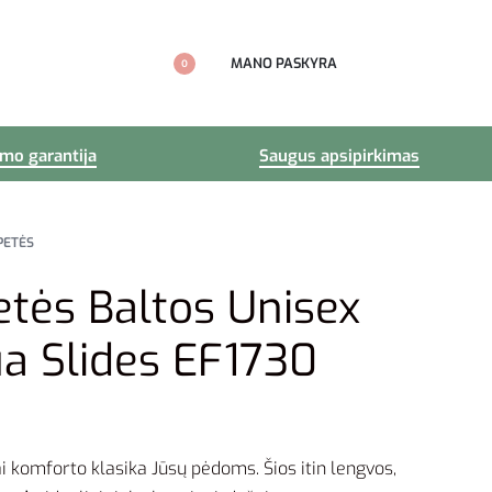
MANO PASKYRA
0
imo garantija
Saugus apsipirkimas
PETĖS
etės Baltos Unisex
ua Slides EF1730
i komforto klasika Jūsų pėdoms. Šios itin lengvos,