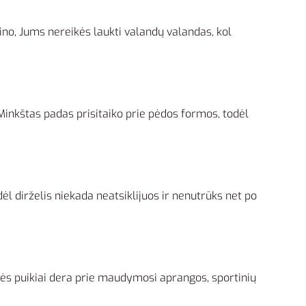
ino, Jums nereikės laukti valandų valandas, kol
 Minkštas padas prisitaiko prie pėdos formos, todėl
odėl dirželis niekada neatsiklijuos ir nenutrūks net po
telės puikiai dera prie maudymosi aprangos, sportinių