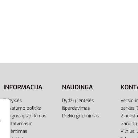
38
40.5
46
Adidas Eezay Flip Flop E
Juodos Vyriškos Šlepetės
Pirštą
23,95
€
Pasirinkti savybes
INFORMACIJA
NAUDINGA
KONT
Taisyklės
Dydžių lentelės
Verslo i
Privatumo politika
Išpardavimas
parkas “
Saugus apsipirkimas
Prekių grąžinimas
2 aukšt
s
Pristatymas ir
Gariūnų 
atsiėmimas
Vilnius,