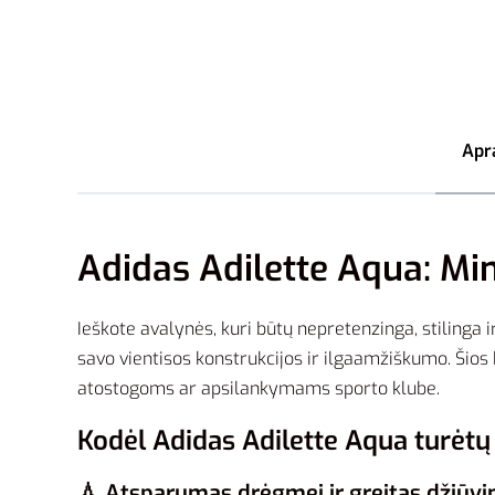
Apr
Adidas Adilette Aqua: M
Ieškote avalynės, kuri būtų nepretenzinga, stilinga i
savo vientisos konstrukcijos ir ilgaamžiškumo. Šios 
atostogoms ar apsilankymams sporto klube.
Kodėl Adidas Adilette Aqua turėtų
💧 Atsparumas drėgmei ir greitas džiūv