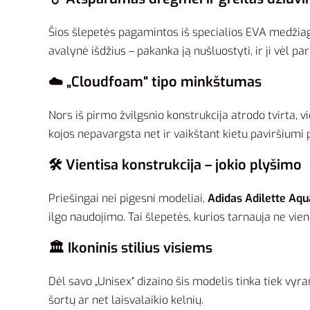
Šios šlepetės pagamintos iš specialios EVA medžiagos
avalynė išdžius – pakanka ją nušluostyti, ir ji vėl pa
☁️ „Cloudfoam“ tipo minkštumas
Nors iš pirmo žvilgsnio konstrukcija atrodo tvirta, 
kojos nepavargsta net ir vaikštant kietu paviršiumi 
🛠️ Vientisa konstrukcija – jokio plyšimo
Priešingai nei pigesni modeliai,
Adidas Adilette Aqu
ilgo naudojimo. Tai šlepetės, kurios tarnauja ne vie
🏛️ Ikoninis stilius visiems
Dėl savo „Unisex“ dizaino šis modelis tinka tiek vyr
šortų ar net laisvalaikio kelnių.