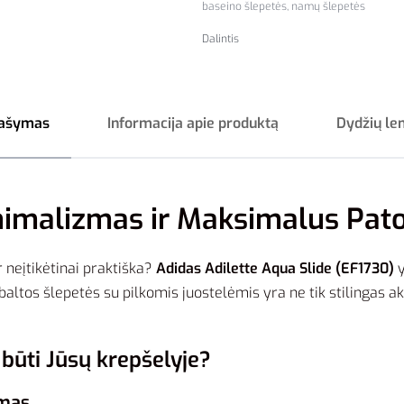
baseino šlepetės
,
namų šlepetės
Dalintis
ašymas
Informacija apie produktą
Dydžių le
inimalizmas ir Maksimalus Pa
r neįtikėtinai praktiška?
Adidas Adilette Aqua Slide (EF1730)
y
baltos šlepetės su pilkomis juostelėmis yra ne tik stilingas a
 būti Jūsų krepšelyje?
imas