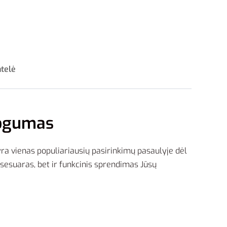
ntelė
togumas
ra vienas populiariausių pasirinkimų pasaulyje dėl
ksesuaras, bet ir funkcinis sprendimas Jūsų