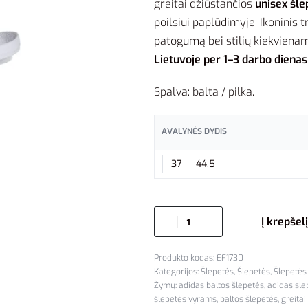
greitai džiūstančios
unisex šle
poilsiui paplūdimyje. Ikoninis t
patogumą bei stilių kiekviena
Lietuvoje per 1–3 darbo dienas
Spalva: balta / pilka.
AVALYNĖS DYDIS
37
44.5
Į krepšelį
EF1730
Kategorijos:
Šlepetės
,
Šlepetės
,
Šlepetės
Žymų:
adidas baltos šlepetės
,
adidas sle
šlepetės vyrams
,
baltos šlepetės
,
greitai