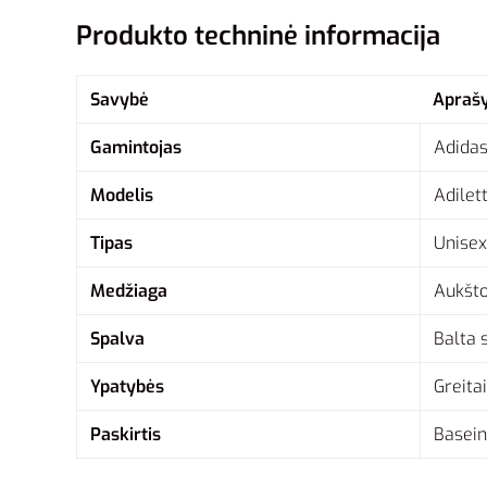
Produkto techninė informacija
Savybė
Apraš
Gamintojas
Adida
Modelis
Adilet
Tipas
Unisex
Medžiaga
Aukšto
Spalva
Balta 
Ypatybės
Greitai
Paskirtis
Basein