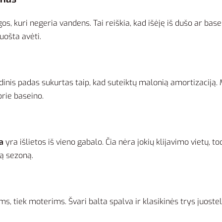
, kuri negeria vandens. Tai reiškia, kad išėję iš dušo ar base
ruošta avėti.
vidinis padas sukurtas taip, kad suteiktų malonią amortizaciją.
prie baseino.
a
yra išlietos iš vieno gabalo. Čia nėra jokių klijavimo vietų, t
ną sezoną.
ams, tiek moterims. Švari balta spalva ir klasikinės trys juos