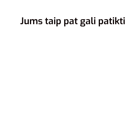
Jums taip pat gali patikti
40.5
44
Adidas 
Raudono
GW875
27,00
€
Pasirink