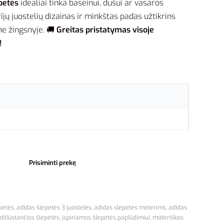
petės
idealiai tinka baseinui, dušui ar vasaros
rijų juostelių dizainas ir minkštas padas užtikrins
me žingsnyje. 🚚
Greitas pristatymas visoje
!
Prisiminti prekę
petės
,
adidas šlepetės 3 juostelės
,
adidas slepetes moterims
,
adidas
 džiūstančios šlepetės
,
įspiriamos šlepetės paplūdimiui
,
moteriškos