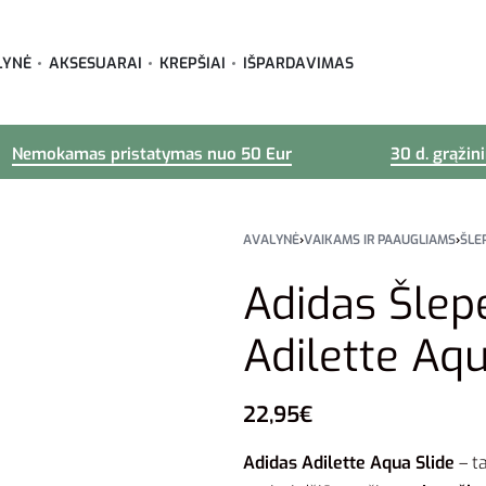
LYNĖ
AKSESUARAI
KREPŠIAI
IŠPARDAVIMAS
Nemokamas pristatymas nuo 50 Eur
30 d. grąžin
AVALYNĖ
›
VAIKAMS IR PAAUGLIAMS
›
ŠLE
Adidas Šlep
Adilette Aq
22,95
€
Adidas Adilette Aqua Slide
– ta