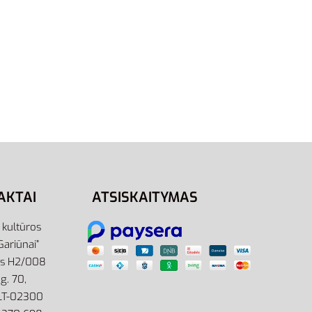
40
41
42.5
44
45
46
47.5
48.5
G2042 |
Nike Victori One Shower Slide
 Per
CZ5478-001 | Juodos Vyriškos
Šlepetės
33,95
€
Pasirinkti savybes
AKTAI
ATSISKAITYMAS
r kultūros
Gariūnai”
as H2/008
g. 70,
 LT-02300