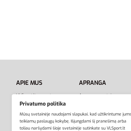
40
41
42.5
44
45
Nike Victori One Shower Slide
CZ5478-100 | Baltos Vyriškos
Šlepetės
34,00
€
Pasirinkti savybes
APIE MUS
APRANGA
VLSport.lt – sporto
Apranga sportui
aprangos ir aksesuarų
Apranga laisvalaikiui
Privatumo politika
el.parduotuvė aktyviam
Avalynė
Mūsų svetainėje naudojami slapukai, kad užtikrintume jum
gyvenimo būdui. Čia rasite
Aksesuarai
teikiamų paslaugų kokybę. Išjungdami šį pranešimą arba
aprangą visai šeimai –
Krepšiai
toliau naršydami šioje svetainėje sutinkate su VLSport.lt