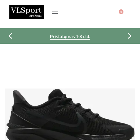
0
Pristatymas 1-3 d.d.