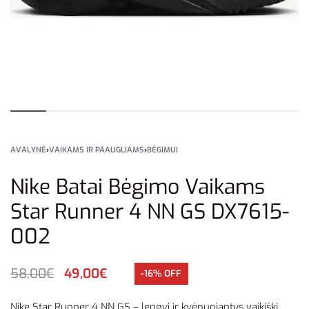
AVALYNĖ
›
VAIKAMS IR PAAUGLIAMS
›
BĖGIMUI
Nike Batai Bėgimo Vaikams
Star Runner 4 NN GS DX7615-
002
58,00
€
49,00
€
-16% OFF
Nike Star Runner 4 NN GS – lengvi ir kvėpuojantys vaikiški