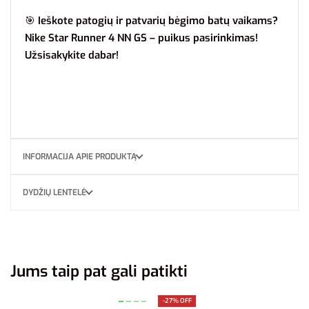
🎯
Ieškote patogių ir patvarių bėgimo batų vaikams?
Nike Star Runner 4 NN GS – puikus pasirinkimas!
Užsisakykite dabar!
INFORMACIJA APIE PRODUKTĄ
DYDŽIŲ LENTELĖ
Jums taip pat gali patikti
-27% OFF