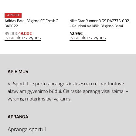
-45% OFF
Adidas Batai Bėgimo CC Fresh 2
Nike Star Runner 3 GS DA2776-602
B40622
– Raudoni Vaikiški Bėgimo Batai
89,00
€
49,00
€
42,95
€
Pasirinkti savybes
Pasirinkti savybes
APIE MUS
VLSport.lt – sporto aprangos ir aksesuarų el.parduotuvė
aktyviam gyvenimo būdui. Čia rasite aprangą visai šeimai –
vyrams, moterims bei vaikams.
APRANGA
Apranga sportui