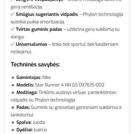
gerą ventiliaciją.
✅
Smūgius sugeriantis vidpadis
– Phylon technologija
suteikia puikią amortizaciją.
✅
Tvirtas guminis padas
– užtikrina gerą sukibimą su
danga.
✅
Universalumas
– tinka tiek sportui, tiek kasdieniam
nešiojimui.
Techninės savybės:
🔹
Gamintojas:
Nike
🔹
Modelis:
Star Runner 4 NN GS DX7615-002
🔹
Medžiaga:
Tinklinis audinys viršuje, paminkštintas
vidpadis su Phylon technologija
🔹
Padas:
Guminis su grioveliais geresniam sukibimui ir
lankstumui
🔹
Spalva:
Juoda
🔹
Dydžiai:
Įvairūs