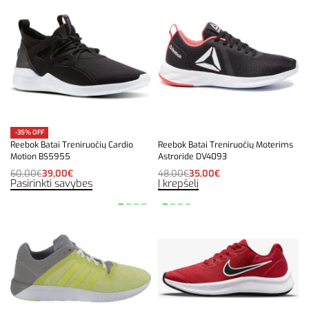
-35% OFF
Reebok Batai Treniruočių Cardio
Reebok Batai Treniruočių Moterims
Motion BS5955
Astroride DV4093
60,00
€
39,00
€
48,00
€
35,00
€
Pasirinkti savybes
Į krepšelį