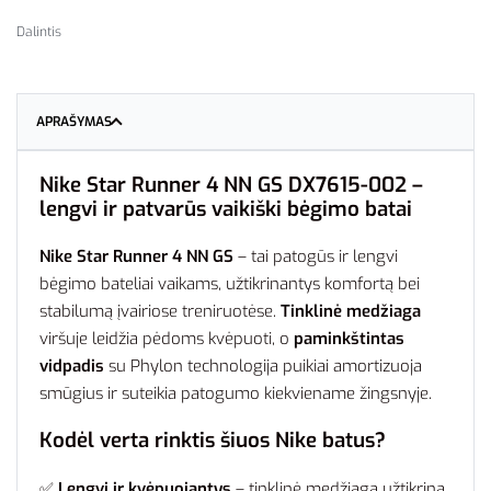
Dalintis
APRAŠYMAS
Nike Star Runner 4 NN GS DX7615-002 –
lengvi ir patvarūs vaikiški bėgimo batai
Nike Star Runner 4 NN GS
– tai patogūs ir lengvi
bėgimo bateliai vaikams, užtikrinantys komfortą bei
stabilumą įvairiose treniruotėse.
Tinklinė medžiaga
viršuje leidžia pėdoms kvėpuoti, o
paminkštintas
vidpadis
su Phylon technologija puikiai amortizuoja
smūgius ir suteikia patogumo kiekviename žingsnyje.
Kodėl verta rinktis šiuos Nike batus?
✅
Lengvi ir kvėpuojantys
– tinklinė medžiaga užtikrina