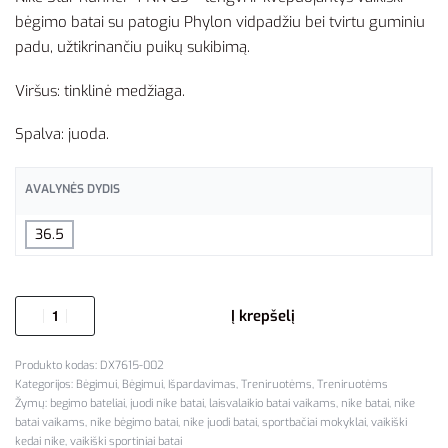
bėgimo batai su patogiu Phylon vidpadžiu bei tvirtu guminiu
padu, užtikrinančiu puikų sukibimą.
Viršus: tinklinė medžiaga.
Spalva: juoda.
AVALYNĖS DYDIS
36.5
Į krepšelį
DX7615-002
Kategorijos:
Bėgimui
,
Bėgimui
,
Išpardavimas
,
Treniruotėms
,
Treniruotėms
Žymų:
begimo bateliai
,
juodi nike batai
,
laisvalaikio batai vaikams
,
nike batai
,
nike
batai vaikams
,
nike bėgimo batai
,
nike juodi batai
,
sportbačiai mokyklai
,
vaikiški
kedai nike
,
vaikiški sportiniai batai