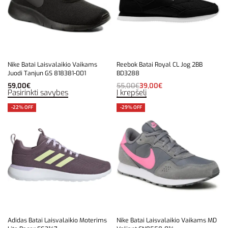
Nike Batai Laisvalaikio Vaikams
Reebok Batai Royal CL Jog 2BB
Juodi Tanjun GS 818381-001
BD3288
59,00
€
55,00
€
39,00
€
Pasirinkti savybes
Į krepšelį
-22% OFF
-29% OFF
Adidas Batai Laisvalaikio Moterims
Nike Batai Laisvalaikio Vaikams MD