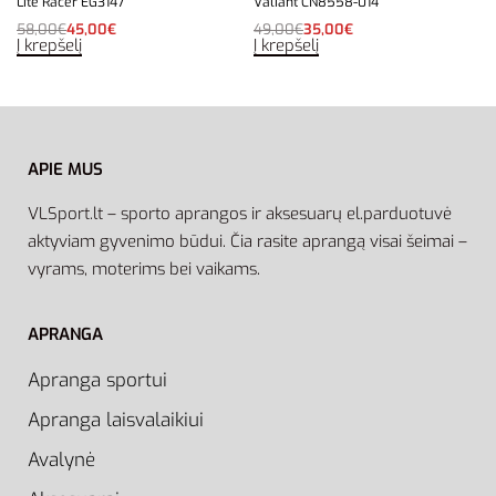
Lite Racer EG3147
Valiant CN8558-014
58,00
€
45,00
€
49,00
€
35,00
€
Į krepšelį
Į krepšelį
APIE MUS
VLSport.lt – sporto aprangos ir aksesuarų el.parduotuvė
aktyviam gyvenimo būdui. Čia rasite aprangą visai šeimai –
vyrams, moterims bei vaikams.
APRANGA
Apranga sportui
Apranga laisvalaikiui
Avalynė