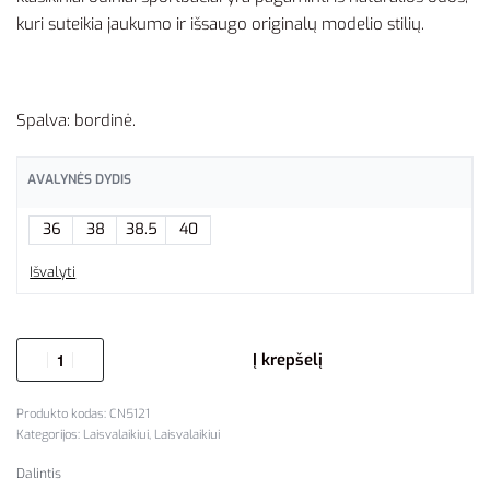
kuri suteikia jaukumo ir išsaugo originalų modelio stilių.
Spalva: bordinė.
AVALYNĖS DYDIS
36
38
38.5
40
Išvalyti
Į krepšelį
CN5121
Kategorijos:
Laisvalaikiui
,
Laisvalaikiui
Dalintis