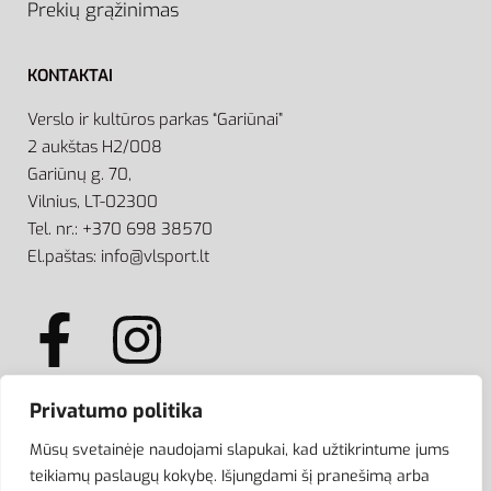
Prekių grąžinimas
KONTAKTAI
Verslo ir kultūros parkas “Gariūnai”
2 aukštas H2/008
Gariūnų g. 70,
Vilnius, LT-02300
Tel. nr.: +370 698 38570
El.paštas: info@vlsport.lt
Privatumo politika
ATSISKAITYMAS
Mūsų svetainėje naudojami slapukai, kad užtikrintume jums
teikiamų paslaugų kokybę. Išjungdami šį pranešimą arba