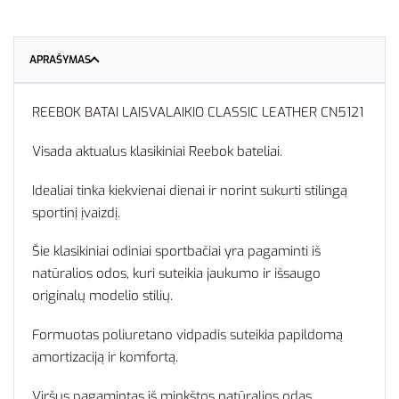
APRAŠYMAS
REEBOK BATAI LAISVALAIKIO CLASSIC LEATHER CN5121
Visada aktualus klasikiniai Reebok bateliai.
Idealiai tinka kiekvienai dienai ir norint sukurti stilingą
sportinį įvaizdį.
Šie klasikiniai odiniai sportbačiai yra pagaminti iš
natūralios odos, kuri suteikia jaukumo ir išsaugo
originalų modelio stilių.
Formuotas poliuretano vidpadis suteikia papildomą
amortizaciją ir komfortą.
Viršus pagamintas iš minkštos natūralios odas.