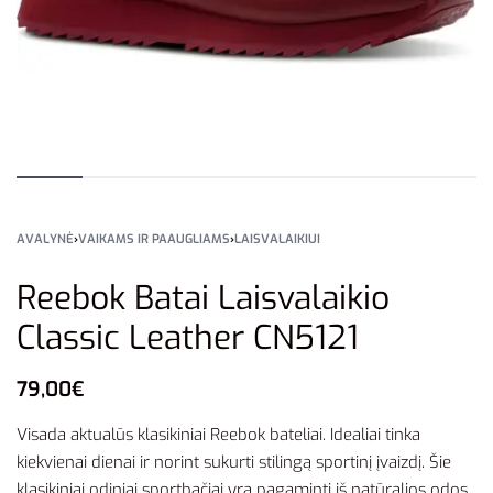
AVALYNĖ
›
VAIKAMS IR PAAUGLIAMS
›
LAISVALAIKIUI
Reebok Batai Laisvalaikio
Classic Leather CN5121
79,00
€
Visada aktualūs klasikiniai Reebok bateliai. Idealiai tinka
kiekvienai dienai ir norint sukurti stilingą sportinį įvaizdį. Šie
klasikiniai odiniai sportbačiai yra pagaminti iš natūralios odos,