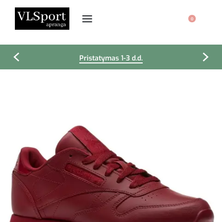
0
Pristatymas 1-3 d.d.