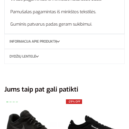
Pamušalas pagamintas iš minkštos tekstilės.
Guminis patvarus padas geram sukibimui.
INFORMACIJA APIE PRODUKTĄ
DYDŽIŲ LENTELĖ
Jums taip pat gali patikti
-29% OFF