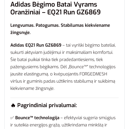
Adidas Bėgimo Batai Vyrams
Oranžiniai – EQ21 Run GZ6869
Lengvumas. Patogumas. Stabilumas kiekviename
žingsnyje.
Adidas EQ21 Run GZ6869
– tai vyriški bėgimo bateliai,
sukurti aktyviam judėjimui ir maksimaliam komfortui.
Šie batai puikiai tinka tiek pradedantiesiems, tiek
pažengusiems bėgikams. Dėl „Bounce™“ technologijos
jausite elastingumą, o kvėpuojantis FORGEDMESH
viršus ir guminis padas užtikrins stabilumą ir sukibimą
kiekviename žingsnyje.
🔥
Pagrindiniai privalumai:
✅
Bounce™ technologija
– efektyviai sugeria smūgius
ir suteikia energijos grąžą, užtikrindama minkštą ir