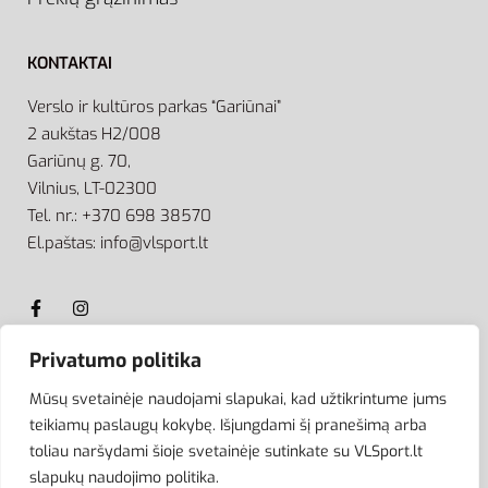
KONTAKTAI
Verslo ir kultūros parkas “Gariūnai”
2 aukštas H2/008
Gariūnų g. 70,
Vilnius, LT-02300
Tel. nr.: +370 698 38570
El.paštas: info@vlsport.lt
Privatumo politika
ATSISKAITYMAS
Mūsų svetainėje naudojami slapukai, kad užtikrintume jums
teikiamų paslaugų kokybę. Išjungdami šį pranešimą arba
toliau naršydami šioje svetainėje sutinkate su VLSport.lt
slapukų naudojimo politika.