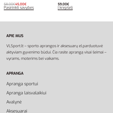
58,00
€
45,00
€
59,00
€
Pasirinkti savybes
Į krepšelį
APIE MUS
VLSport.lt – sporto aprangos ir aksesuarų el.parduotuvė
aktyviam gyvenimo būdui. Čia rasite aprangą visai šeimai –
vyrams, moterims bei vaikams.
APRANGA
Apranga sportui
Apranga laisvalaikiui
Avalynė
Aksesuarai