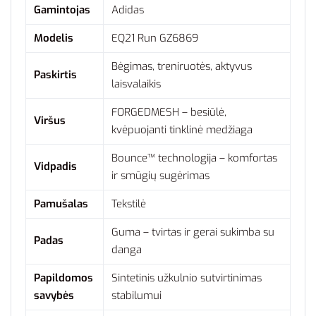
Gamintojas
Adidas
Modelis
EQ21 Run GZ6869
Bėgimas, treniruotės, aktyvus
Paskirtis
laisvalaikis
FORGEDMESH – besiūlė,
Viršus
kvėpuojanti tinklinė medžiaga
Bounce™ technologija – komfortas
Vidpadis
ir smūgių sugėrimas
Pamušalas
Tekstilė
Guma – tvirtas ir gerai sukimba su
Padas
danga
Papildomos
Sintetinis užkulnio sutvirtinimas
savybės
stabilumui