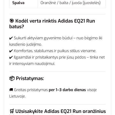
Spalva
Oranžinė / balta / juoda (juostelės)
🎯
Kodėl verta rinktis Adidas EQ21 Run
batus?
✔️ Sukurti aktyviam gyvenimo būdui – nuo bėgimo iki
kasdienio judėjimo.
✔️ Komfortas, stabilumas ir puikus stilius viename.
✔️ Ilgaamžiai ir prisitaikantys prie jūsų pėdos – tinka net
ir intensyviam naudojimui.
📦
Pristatymas:
🚚 Greitas pristatymas
per 1–3 darbo dienas
visoje
Lietuvoje.
🛒
Užsisakykite Adidas EQ21 Run oranžinius