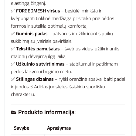
elastingą žingsnį.
✅
FORGEDMESH viršus
– besiūlė, minkšta ir
kvėpuojanti tinklinė medžiaga prisitaiko prie pėdos
formos ir suteikia optimalų komfortą.
✅
Guminis padas
– patvarus ir užtikrinantis puikų
sukibimą su įvairiais paviršiais.
✅
Tekstilės pamušalas
– švelnus vidus, užtikrinantis
malonų dėvėjimą ilgą laiką.
✅
Užkulnio sutvirtinimas
– stabilumui ir patikimam
pėdos laikymui bėgimo metu.
✅
Stilingas dizainas
– ryški oranžinė spalva, balti padai
ir juodos 3 Adidas juostelės išsiskiria sportišku
charakteriu.
👟
Produkto informacija:
Savybė
Aprašymas