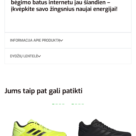
bėgimo batus internetu jau šiandien –
įkvėpkite savo žingsnius naujai energijai!
INFORMACIJA APIE PRODUKTĄ
DYDŽIŲ LENTELĖ
Jums taip pat gali patikti