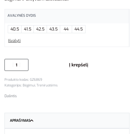
AVALYNĖS DYDIS
40.5
41.5
42.5
43.5
44
44.5
Išvalyti
Į krepšelį
GZ6869
Kategorijos:
Bėgimui
,
Treniruotėms
Dalintis
APRAŠYMAS