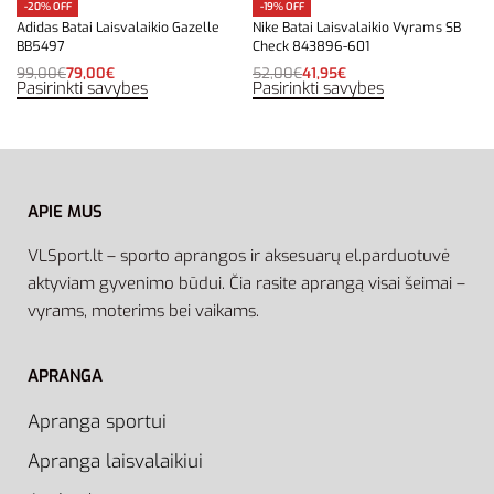
-20% OFF
-19% OFF
Adidas Batai Laisvalaikio Gazelle
Nike Batai Laisvalaikio Vyrams SB
BB5497
Check 843896-601
99,00
€
79,00
€
52,00
€
41,95
€
Pasirinkti savybes
Pasirinkti savybes
APIE MUS
VLSport.lt – sporto aprangos ir aksesuarų el.parduotuvė
aktyviam gyvenimo būdui. Čia rasite aprangą visai šeimai –
vyrams, moterims bei vaikams.
APRANGA
Apranga sportui
Apranga laisvalaikiui