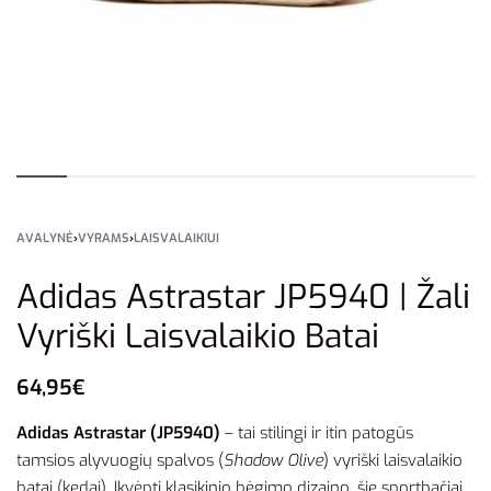
AVALYNĖ
›
VYRAMS
›
LAISVALAIKIUI
Adidas Astrastar JP5940 | Žali
Vyriški Laisvalaikio Batai
64,95
€
Adidas Astrastar (JP5940)
– tai stilingi ir itin patogūs
tamsios alyvuogių spalvos (
Shadow Olive
) vyriški laisvalaikio
batai (kedai). Įkvėpti klasikinio bėgimo dizaino, šie sportbačiai