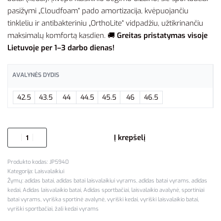
pasižymi „Cloudfoam“ pado amortizacija, kvėpuojančiu
tinkleliu ir antibakteriniu „OrthoLite“ vidpadžiu, užtikrinančiu
maksimalų komfortą kasdien. 🚚
Greitas pristatymas visoje
Lietuvoje per 1–3 darbo dienas!
AVALYNĖS DYDIS
42.5
43.5
44
44.5
45.5
46
46.5
Į krepšelį
JP5940
Kategorija:
Laisvalaikiui
Žymų:
adidas batai
,
adidas batai laisvalaikiui vyrams
,
adidas batai vyrams
,
adidas
kedai
,
Adidas laisvalaikio batai
,
Adidas sportbačiai
,
laisvalaikio avalynė
,
sportiniai
batai vyrams
,
vyriška sportinė avalynė
,
vyriški kedai
,
vyriški laisvalaikio batai
,
vyriški sportbačiai
,
žali kedai vyrams