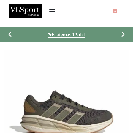
0
Pristatymas 1-3 d.d.