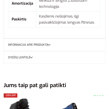
Minkšta ir lengva „Cloudfoam“
Amortizacija
technologija
Kasdienis nešiojimas, ilgi
Paskirtis
pasivaikščiojimai, lengvas fitnesas
INFORMACIJA APIE PRODUKTĄ
DYDŽIŲ LENTELĖ
Jums taip pat gali patikti
-20% OFF