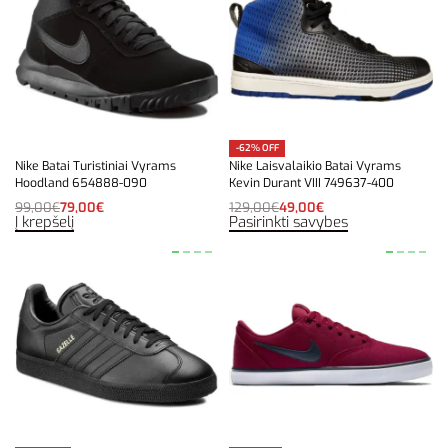
-62% OFF
Nike Batai Turistiniai Vyrams
Nike Laisvalaikio Batai Vyrams
Hoodland 654888-090
Kevin Durant VIII 749637-400
99,00
€
79,00
€
129,00
€
49,00
€
Į krepšelį
Pasirinkti savybes