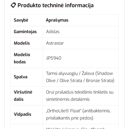
📋 Produkto techninė informacija
Savybė
Aprašymas
Gamintojas
Adidas
Modelis
Astrastar
Modelio
JP5940
kodas
Tamsi alyvuogių / Žalsva (Shadow
Spalva
Olive / Olive Strata / Bronze Strata)
Viršutinė
Orui pralaidus tekstilinis tinklelis su
dalis
sintetinėmis detalėmis
„OrthoLite® Float“ (antibakterinis,
Vidpadis
prisitaikantis prie pėdos)