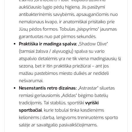
aukščiausio lygio pėdų higieną. Jis pasižymi
antibakterinėmis savybėmis, apsaugančiomis nuo
nemalonaus kvapo, ir anatomiškai prisitaiko prie
Jūsų pėdos formos. Tobulas „įsispyrimo“ jausmas
garantuotas nuo pat pirmos sekundės.
Praktiška ir madinga spalva:
„Shadow Olive“
(tamsiai žalsva / alyvuogių) spalva su vario
atspalvio detalėmis yra ne tik viena madingiausių šį
sezoną, bet ir itin praktiška priežiūrai – ant jos
mažiau pastebimos miesto dulkės ar nedideli
nešvarumai.
Nesenstantis retro dizainas:
„Astrastar“ siluetas
remiasi geriausiomis „Adidas“ bėgimo batelių
tradicijomis. Tai stabilūs, sportiški
vyriški
sportbačiai
, kurie tobulai tinka kasdienėms
kelionėms į darbą, lengvoms treniruotėms sporto
salėje ar savaitgalio pasivaikščiojimams.