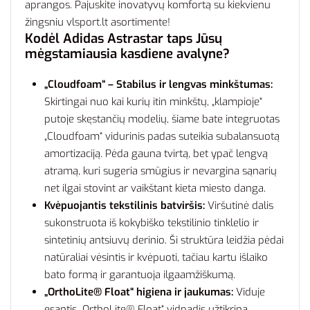
aprangos. Pajuskite inovatyvų komfortą su kiekvienu
žingsniu vlsport.lt asortimente!
Kodėl Adidas Astrastar taps Jūsų
mėgstamiausia kasdiene avalyne?
„Cloudfoam“ – Stabilus ir lengvas minkštumas:
Skirtingai nuo kai kurių itin minkštų, „klampioje“
putoje skęstančių modelių, šiame bate integruotas
„Cloudfoam“ vidurinis padas suteikia subalansuotą
amortizaciją. Pėda gauna tvirtą, bet ypač lengvą
atramą, kuri sugeria smūgius ir nevargina sąnarių
net ilgai stovint ar vaikštant kieta miesto danga.
Kvėpuojantis tekstilinis batviršis:
Viršutinė dalis
sukonstruota iš kokybiško tekstilinio tinklelio ir
sintetinių antsiuvų derinio. Ši struktūra leidžia pėdai
natūraliai vėsintis ir kvėpuoti, tačiau kartu išlaiko
bato formą ir garantuoja ilgaamžiškumą.
„OrthoLite® Float“ higiena ir jaukumas:
Viduje
esantis „OrthoLite® Float“ vidpadis užtikrina