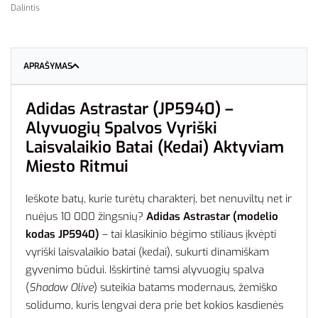
Dalintis
APRAŠYMAS
Adidas Astrastar (JP5940) –
Alyvuogių Spalvos Vyriški
Laisvalaikio Batai (Kedai) Aktyviam
Miesto Ritmui
Ieškote batų, kurie turėtų charakterį, bet nenuviltų net ir
nuėjus 10 000 žingsnių?
Adidas Astrastar (modelio
kodas JP5940)
– tai klasikinio bėgimo stiliaus įkvėpti
vyriški laisvalaikio batai (kedai), sukurti dinamiškam
gyvenimo būdui. Išskirtinė tamsi alyvuogių spalva
(
Shadow Olive
) suteikia batams modernaus, žemiško
solidumo, kuris lengvai dera prie bet kokios kasdienės