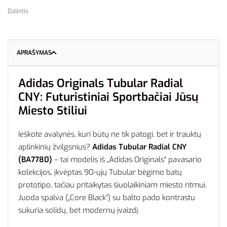
Dalintis
APRAŠYMAS
Adidas Originals Tubular Radial
CNY: Futuristiniai Sportbačiai Jūsų
Miesto Stiliui
Ieškote avalynės, kuri būtų ne tik patogi, bet ir trauktų
aplinkinių žvilgsnius?
Adidas Tubular Radial CNY
(BA7780)
– tai modelis iš „Adidas Originals“ pavasario
kolekcijos, įkvėptas 90-ųjų Tubular bėgimo batų
prototipo, tačiau pritaikytas šiuolaikiniam miesto ritmui.
Juoda spalva („Core Black“) su balto pado kontrastu
sukuria solidų, bet modernų įvaizdį.