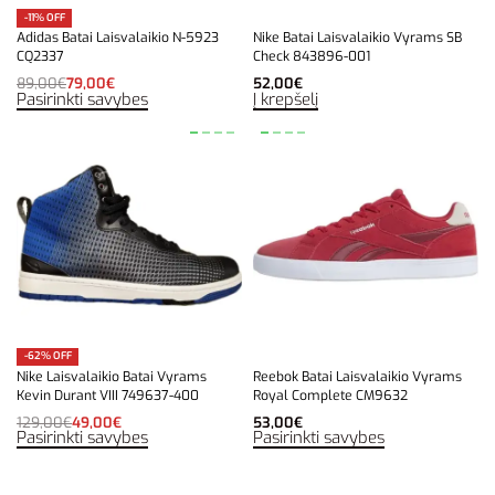
-11% OFF
Adidas Batai Laisvalaikio N-5923
Nike Batai Laisvalaikio Vyrams SB
CQ2337
Check 843896-001
89,00
€
79,00
€
52,00
€
Pasirinkti savybes
Į krepšelį
-62% OFF
Nike Laisvalaikio Batai Vyrams
Reebok Batai Laisvalaikio Vyrams
Kevin Durant VIII 749637-400
Royal Complete CM9632
129,00
€
49,00
€
53,00
€
Pasirinkti savybes
Pasirinkti savybes