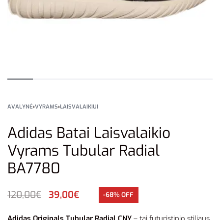
AVALYNĖ
›
VYRAMS
›
LAISVALAIKIUI
Adidas Batai Laisvalaikio
Vyrams Tubular Radial
BA7780
120,00
€
39,00
€
-68% OFF
Adidas Originals Tubular Radial CNY
– tai futuristinio stiliaus