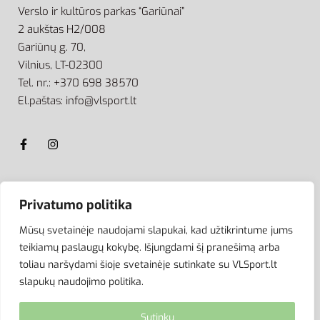
Verslo ir kultūros parkas “Gariūnai”
2 aukštas H2/008
Gariūnų g. 70,
Vilnius, LT-02300
Tel. nr.: +370 698 38570
El.paštas: info@vlsport.lt
ATSISKAITYMAS
Privatumo politika
Mūsų svetainėje naudojami slapukai, kad užtikrintume jums
teikiamų paslaugų kokybę. Išjungdami šį pranešimą arba
toliau naršydami šioje svetainėje sutinkate su VLSport.lt
slapukų naudojimo politika.
Sutinku