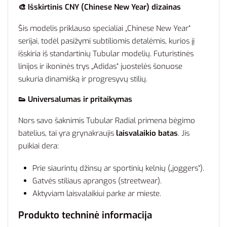
🎨 Išskirtinis CNY (Chinese New Year) dizainas
Šis modelis priklauso specialiai „Chinese New Year“
serijai, todėl pasižymi subtiliomis detalėmis, kurios jį
išskiria iš standartinių Tubular modelių. Futuristinės
linijos ir ikoninės trys „Adidas“ juostelės šonuose
sukuria dinamišką ir progresyvų stilių.
👟 Universalumas ir pritaikymas
Nors savo šaknimis Tubular Radial primena bėgimo
batelius, tai yra grynakraujis
laisvalaikio batas
. Jis
puikiai dera:
Prie siaurintų džinsų ar sportinių kelnių („joggers“).
Gatvės stiliaus aprangos (streetwear).
Aktyviam laisvalaikiui parke ar mieste.
Produkto techninė informacija