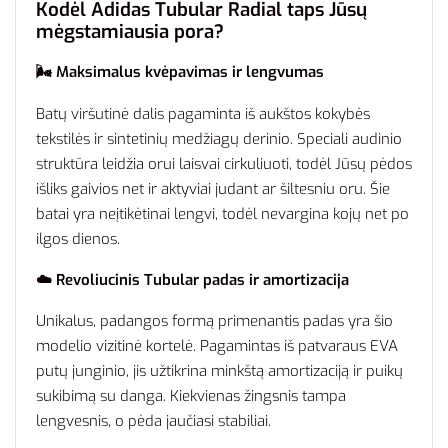
Kodėl Adidas Tubular Radial taps Jūsų
mėgstamiausia pora?
🌬️ Maksimalus kvėpavimas ir lengvumas
Batų viršutinė dalis pagaminta iš aukštos kokybės
tekstilės ir sintetinių medžiagų derinio. Speciali audinio
struktūra leidžia orui laisvai cirkuliuoti, todėl Jūsų pėdos
išliks gaivios net ir aktyviai judant ar šiltesniu oru. Šie
batai yra neįtikėtinai lengvi, todėl nevargina kojų net po
ilgos dienos.
☁️ Revoliucinis Tubular padas ir amortizacija
Unikalus, padangos formą primenantis padas yra šio
modelio vizitinė kortelė. Pagamintas iš patvaraus EVA
putų junginio, jis užtikrina minkštą amortizaciją ir puikų
sukibimą su danga. Kiekvienas žingsnis tampa
lengvesnis, o pėda jaučiasi stabiliai.