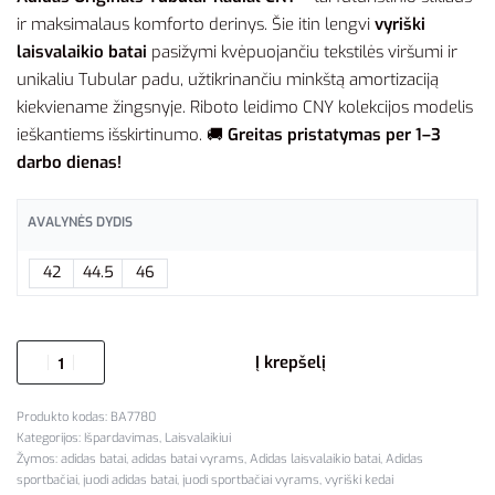
ir maksimalaus komforto derinys. Šie itin lengvi
vyriški
laisvalaikio batai
pasižymi kvėpuojančiu tekstilės viršumi ir
unikaliu Tubular padu, užtikrinančiu minkštą amortizaciją
kiekviename žingsnyje. Riboto leidimo CNY kolekcijos modelis
ieškantiems išskirtinumo. 🚚
Greitas pristatymas per 1–3
darbo dienas!
AVALYNĖS DYDIS
42
44.5
46
Į krepšelį
BA7780
Kategorijos:
Išpardavimas
,
Laisvalaikiui
Žymos:
adidas batai
,
adidas batai vyrams
,
Adidas laisvalaikio batai
,
Adidas
sportbačiai
,
juodi adidas batai
,
juodi sportbačiai vyrams
,
vyriški kedai