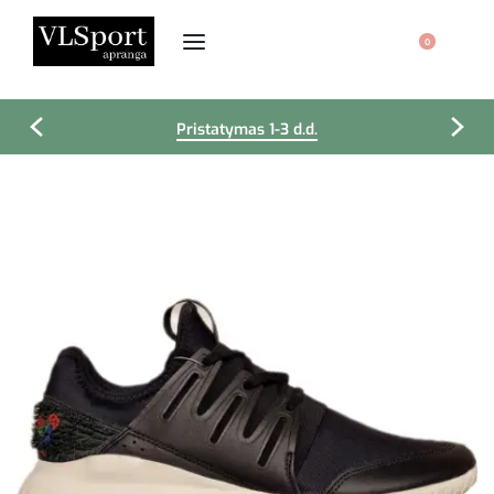
0
Pristatymas 1-3 d.d.