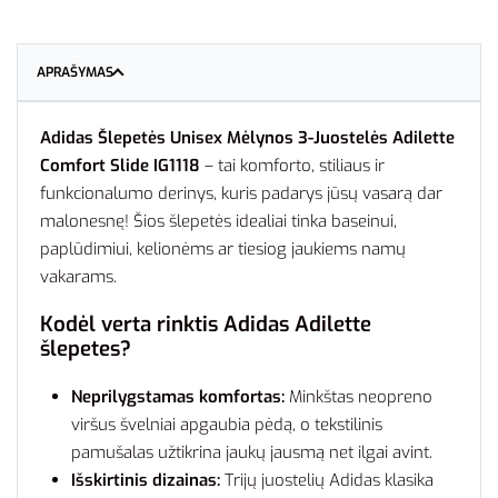
APRAŠYMAS
Adidas Šlepetės Unisex Mėlynos 3-Juostelės Adilette
Comfort Slide IG1118
– tai komforto, stiliaus ir
funkcionalumo derinys, kuris padarys jūsų vasarą dar
malonesnę! Šios šlepetės idealiai tinka baseinui,
paplūdimiui, kelionėms ar tiesiog jaukiems namų
vakarams.
Kodėl verta rinktis Adidas Adilette
šlepetes?
Neprilygstamas komfortas:
Minkštas neopreno
viršus švelniai apgaubia pėdą, o tekstilinis
pamušalas užtikrina jaukų jausmą net ilgai avint.
Išskirtinis dizainas:
Trijų juostelių Adidas klasika