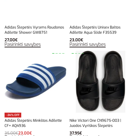
Adidas Šlepetės Vyrams Raudonos
Adidas Šlepetės Unisex Baltos
Adilette Shower GW8751
Adilette Aqua Slide F35539
27,00
€
23,00
€
Pasirinkti savybes
Pasirinkti savybes
-34% OFF
Adidas Šlepetės Minkštos Adilette
Nike Victori One CN9675-003 |
CF+ AQ4936
Juodos Vyriškos Šlepetės
35,00
€
23,00
€
37,95
€