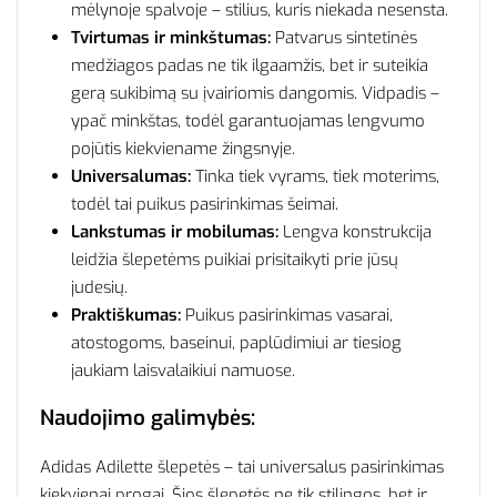
mėlynoje spalvoje – stilius, kuris niekada nesensta.
Tvirtumas ir minkštumas:
Patvarus sintetinės
medžiagos padas ne tik ilgaamžis, bet ir suteikia
gerą sukibimą su įvairiomis dangomis. Vidpadis –
ypač minkštas, todėl garantuojamas lengvumo
pojūtis kiekviename žingsnyje.
Universalumas:
Tinka tiek vyrams, tiek moterims,
todėl tai puikus pasirinkimas šeimai.
Lankstumas ir mobilumas:
Lengva konstrukcija
leidžia šlepetėms puikiai prisitaikyti prie jūsų
judesių.
Praktiškumas:
Puikus pasirinkimas vasarai,
atostogoms, baseinui, paplūdimiui ar tiesiog
jaukiam laisvalaikiui namuose.
Naudojimo galimybės:
Adidas Adilette šlepetės – tai universalus pasirinkimas
kiekvienai progai. Šios šlepetės ne tik stilingos, bet ir