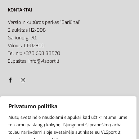
KONTAKTAI
Verslo ir kultūros parkas “Gariūnai”
2 aukštas H2/008
Gariūnų g. 70,
Vilnius, LT-02300
Tel. nr.: +370 698 38570
El.paštas: info@vlsport.lt
ATSISKAITYMAS
Privatumo politika
Mūsų svetainėje naudojami slapukai, kad užtikrintume jums
teikiamų paslaugų kokybę. Išjungdami šį pranešimą arba
toliau naršydami šioje svetainėje sutinkate su VLSport.lt