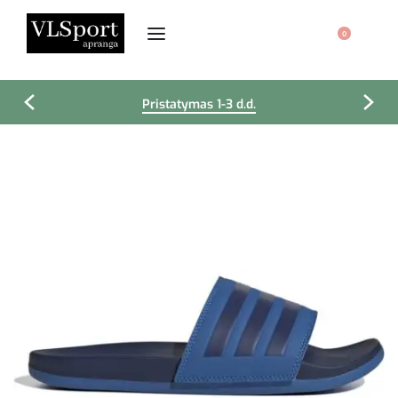
0
Pristatymas 1-3 d.d.