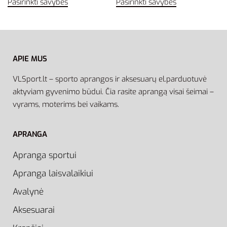
Pasirinkti savybes
Pasirinkti savybes
APIE MUS
VLSport.lt – sporto aprangos ir aksesuarų el.parduotuvė
aktyviam gyvenimo būdui. Čia rasite aprangą visai šeimai –
vyrams, moterims bei vaikams.
APRANGA
Apranga sportui
Apranga laisvalaikiui
Avalynė
Aksesuarai