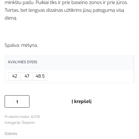
minkštu padu. Puikiai tiks ir prie baseino zonos ir prie jūros.
Tvirtas, bet lengvas dizainas užtikrins jūsų patogumą visą
dieną.
Spalva: mėlyna.
AVALYNĖS DYDIS
42
47
48.5
Į krepšelį
IG1118
Kategorija:
Šlepetės
Dalintis