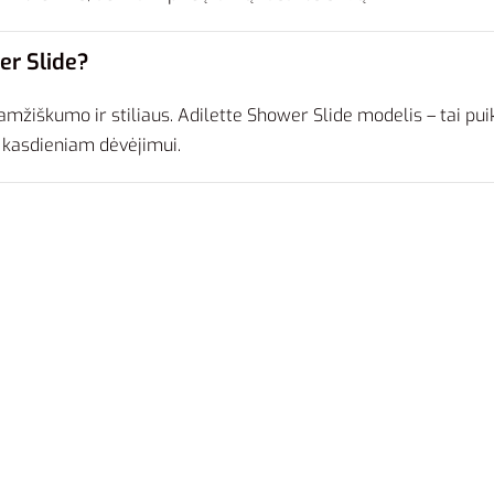
er Slide?
mžiškumo ir stiliaus. Adilette Shower Slide modelis – tai puik
r kasdieniam dėvėjimui.