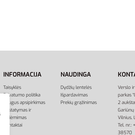
į
38
39
40.5
42
43
44.
Adidas Eezay Flip Flop EG
Tamsiai Mėlynos Vyriško
Šlepetės Per Pirštą
23,00
€
Pasirinkti savybes
INFORMACIJA
NAUDINGA
KONT
Taisyklės
Dydžių lentelės
Verslo i
Privatumo politika
Išpardavimas
parkas “
Saugus apsipirkimas
Prekių grąžinimas
2 aukšt
Pristatymas ir
Gariūnų 
s
atsiėmimas
Vilnius,
Kontaktai
Tel. nr.
38570