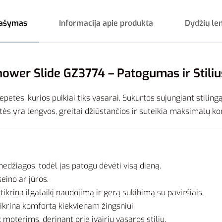
ašymas
Informacija apie produktą
Dydžių le
hower Slide GZ3774 – Patogumas ir Stiliu
epetės, kurios puikiai tiks vasarai. Sukurtos sujungiant stiling
etės yra lengvos, greitai džiūstančios ir suteikia maksimalų 
edžiagos, todėl jas patogu dėvėti visą dieną.
eino ar jūros.
krina ilgalaikį naudojimą ir gerą sukibimą su paviršiais.
tikrina komfortą kiekvienam žingsniui.
 moterims, derinant prie įvairių vasaros stilių.