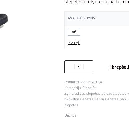
šlepetės mėlynos su baltu logo
AVALYNĖS DYDIS
46
Išvalyti
Į krepšelį
GZ3774
Kategorija:
Šlepetės
Žymų:
adidas slepetės
,
adidas šlepetės 
minkštos šlepetės
,
namų šlepetės
,
paplū
šlepetės
Dalintis