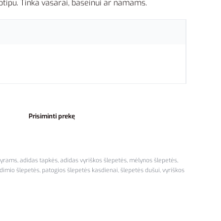
tipu. Tinka vasarai, baseinui ar namams.
Prisiminti prekę
vyrams
,
adidas tapkės
,
adidas vyriškos šlepetės
,
mėlynos šlepetės
,
dimio šlepetės
,
patogios šlepetės kasdienai
,
šlepetės dušui
,
vyriškos