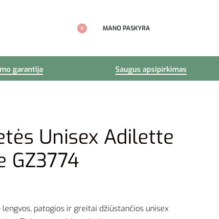
MANO PASKYRA
0
imo garantija
Saugus apsipirkimas
etės Unisex Adilette
e GZ3774
lengvos, patogios ir greitai džiūstančios unisex