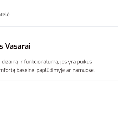
ntelė
s Vasarai
ą dizainą ir funkcionalumą, jos yra puikus
komfortą baseine, paplūdimyje ar namuose.