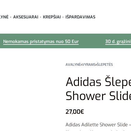
LYNĖ
AKSESUARAI
KREPŠIAI
IŠPARDAVIMAS
Nemokamas pristatymas nuo 50 Eur
30 d. grąžin
AVALYNĖ
›
VYRAMS
›
ŠLEPETĖS
Adidas Šlep
Shower Slid
27,00
€
Adidas Adilette Shower Slide – 