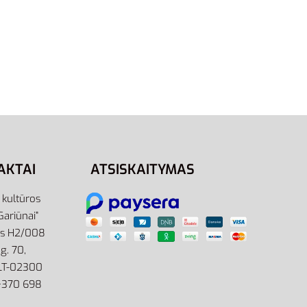
Į krepšelį
5
46
2041 |
s
AKTAI
ATSISKAITYMAS
r kultūros
Gariūnai”
as H2/008
g. 70,
 LT-02300
: +370 698