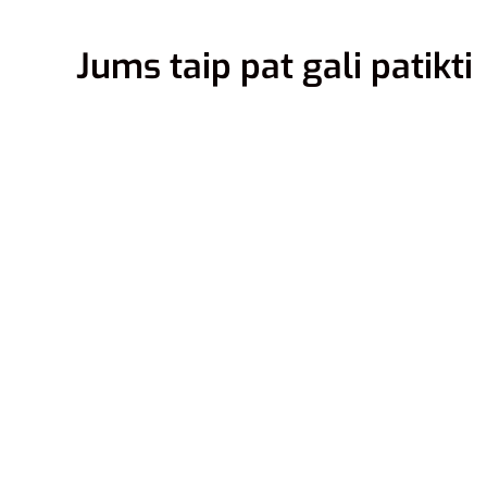
Jums taip pat gali patikti
40.5
Adidas 
TR Slid
34,00
€
22