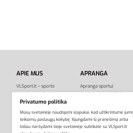
Į krepšel
40
41
42.5
44
45
Nike Victori One Shower Slide
CZ5478-100 | Baltos Vyriškos
Šlepetės
34,00
€
Pasirinkti savybes
APIE MUS
APRANGA
VLSport.lt – sporto
Apranga sportui
aprangos ir aksesuarų
Apranga laisvalaikiui
el.parduotuvė aktyviam
Avalynė
Privatumo politika
gyvenimo būdui. Čia rasite
Aksesuarai
Mūsų svetainėje naudojami slapukai, kad užtikrintume jum
aprangą visai šeimai –
Krepšiai
teikiamų paslaugų kokybę. Išjungdami šį pranešimą arba
vyrams, moterims bei
toliau naršydami šioje svetainėje sutinkate su VLSport.lt
vaikams.