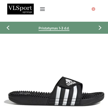
0
Pristatymas 1-3 d.d.