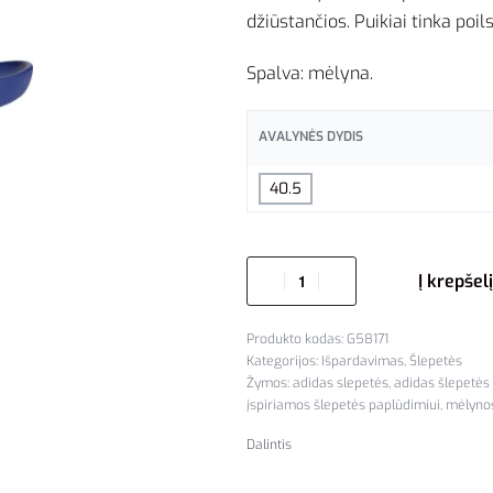
džiūstančios. Puikiai tinka poil
Spalva: mėlyna.
AVALYNĖS DYDIS
40.5
Į krepšelį
G58171
Kategorijos:
Išpardavimas
,
Šlepetės
Žymos:
adidas slepetės
,
adidas šlepetės
įspiriamos šlepetės paplūdimiui
,
mėlynos
Dalintis