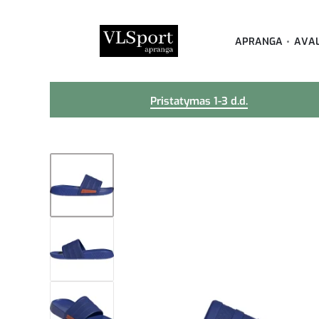
APRANGA
AVA
Pristatymas 1-3 d.d.