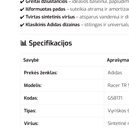
✔️
Greitai džiūstančios
– idealios baseinui, paplūdimi
✔️
Išformuotas padas
– suteikia atramą ir amortizac
✔️
Tvirtas sintetinis viršus
– atsparus vandeniui ir di
✔️
Klasikinis Adidas dizainas
– stilingas ir universal
📊
Specifikacijos
Savybė
Aprašyma
Prekės ženklas:
Adidas
Modelis:
Racer TR 
Kodas:
G58171
Tipas:
Vyriškos 
Viršus:
Sintetinė