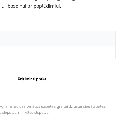
siui, baseinui ar paplūdimiui.
Prisiminti prekę
 vyrams
,
adidas vyriškos šlepetės
,
greitai džiūstančios šlepetės
,
 šlepetės
,
minkštos šlepetės