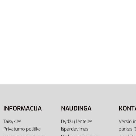
39
43
46
48.5
Adidas Basutės Vyrams T
Šlepetės Mėlynos Unisex
Sumra Sandal FV0834
e Aqua Slide F35542
65,00
€
49,00
€
-25% OFF
Į krepšelį
ti savybes
INFORMACIJA
NAUDINGA
KONT
Taisyklės
Dydžių lentelės
Verslo i
Privatumo politika
Išpardavimas
parkas “