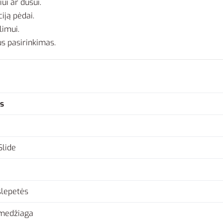
ui ar dušui.
iją pėdai.
limui.
us pasirinkimas.
s
Slide
šlepetės
 medžiaga