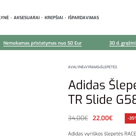
LYNĖ
AKSESUARAI
KREPŠIAI
IŠPARDAVIMAS
Nemokamas pristatymas nuo 50 Eur
30 d. grąžin
AVALYNĖ
›
VYRAMS
›
ŠLEPETĖS
Adidas Šlep
TR Slide G5
34,00
€
22,00
€
-35
Adidas vyriškos šlepetės RACER