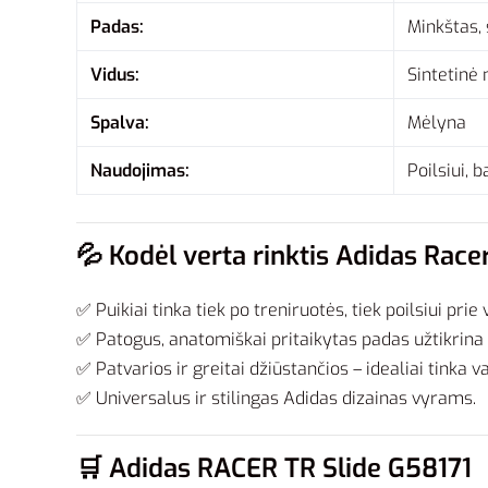
Padas:
Minkštas,
Vidus:
Sintetinė
Spalva:
Mėlyna
Naudojimas:
Poilsiui, 
💦
Kodėl verta rinktis Adidas Race
✅ Puikiai tinka tiek po treniruotės, tiek poilsiui prie
✅ Patogus, anatomiškai pritaikytas padas užtikrina
✅ Patvarios ir greitai džiūstančios – idealiai tinka v
✅ Universalus ir stilingas Adidas dizainas vyrams.
🛒
Adidas RACER TR Slide G58171