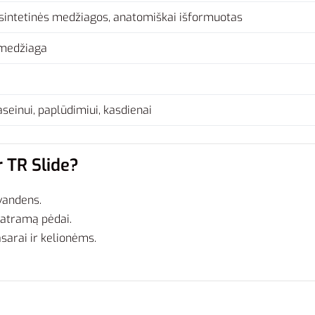
 sintetinės medžiagos, anatomiškai išformuotas
 medžiaga
baseinui, paplūdimiui, kasdienai
r TR Slide?
 vandens.
 atramą pėdai.
asarai ir kelionėms.