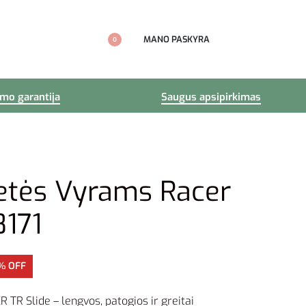
MANO PASKYRA
0
imo garantija
Saugus apsipirkimas
etės Vyrams Racer
8171
% OFF
 TR Slide – lengvos, patogios ir greitai