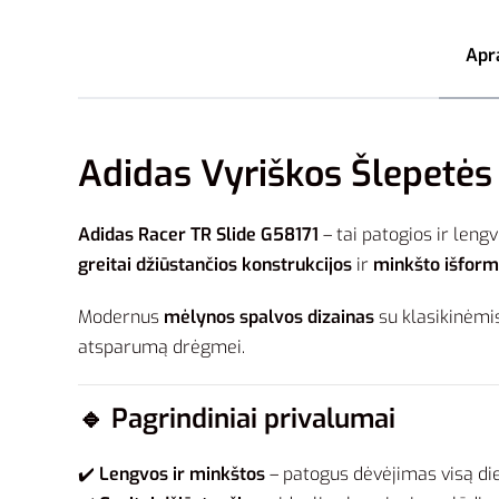
Apr
Adidas Vyriškos Šlepetės 
Adidas Racer TR Slide G58171
– tai patogios ir leng
greitai džiūstančios konstrukcijos
ir
minkšto išfor
Modernus
mėlynos spalvos dizainas
su klasikinėmi
atsparumą drėgmei.
🔹
Pagrindiniai privalumai
✔️
Lengvos ir minkštos
– patogus dėvėjimas visą di