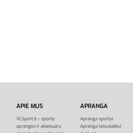
38
39
40.5
42
43
44.5
46
40.5
42
Adidas Eezay Flip Flop EG2041 |
Adidas 
Tamsiai Mėlynos Vyriškos
Adilett
Šlepetės Per Pirštą
22,95
€
Pasirink
23,00
€
Pasirinkti savybes
APIE MUS
APRANGA
VLSport.lt – sporto
Apranga sportui
aprangos ir aksesuarų
Apranga laisvalaikiui