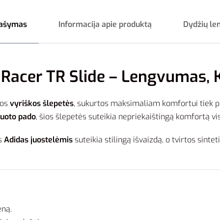
ašymas
Informacija apie produktą
Dydžių le
Racer TR Slide – Lengvumas, K
vos
vyriškos šlepetės
, sukurtos maksimaliam komfortui tiek po 
muoto pado
, šios šlepetės suteikia nepriekaištingą komfortą vi
s
Adidas juostelėmis
suteikia stilingą išvaizdą, o tvirtos sin
eną.