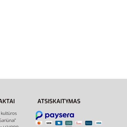
41
42.5
44
47.5
48.5
errex
Nike Victori One CN9675-003 |
Juodos Vyriškos Šlepetės
37,95
€
Pasirinkti savybes
AKTAI
ATSISKAITYMAS
r kultūros
Gariūnai”