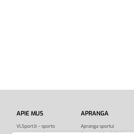
39
40.5
44.5
46
47
48.5
42
46
Adidas Adilette Shower GZ3772 |
Adidas 
Visiškai Juodos Unisex Šlepetės
Vyriško
Lipuku
27,00
€
Pasirinkti savybes
29,00
€
Pasirink
APIE MUS
APRANGA
VLSport.lt – sporto
Apranga sportui
aprangos ir aksesuarų
Apranga laisvalaikiui