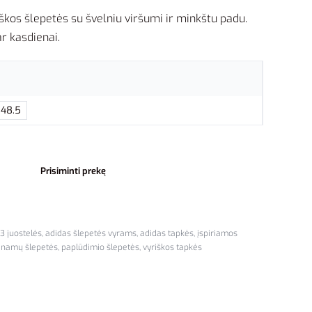
škos šlepetės su švelniu viršumi ir minkštu padu.
r kasdienai.
48.5
Prisiminti prekę
3 juostelės
,
adidas šlepetės vyrams
,
adidas tapkės
,
įspiriamos
,
namų šlepetės
,
paplūdimio šlepetės
,
vyriškos tapkės