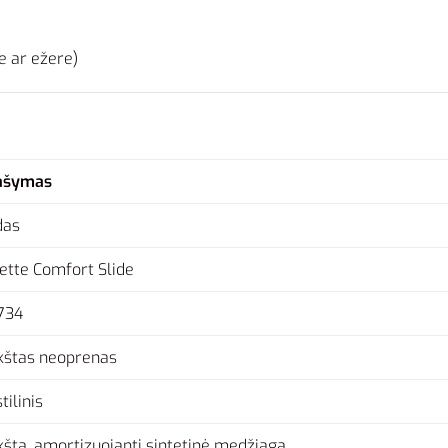
e ar ežere)
ašymas
das
ette Comfort Slide
734
kštas neoprenas
tilinis
kšta, amortizuojanti sintetinė medžiaga