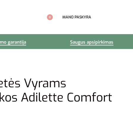
MANO PASKYRA
0
imo garantija
Saugus apsipirkimas
etės Vyrams
lkos Adilette Comfort