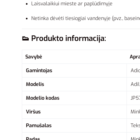
Laisvalaikiui mieste ar paplūdimyje
Netinka dėvėti tiesiogiai vandenyje (pvz., basein
👟 Produkto informacija:
Savybė
Apr
Gamintojas
Adi
Modelis
Adil
Modelio kodas
JP5
Viršus
Min
Pamušalas
Teks
Padas
Min