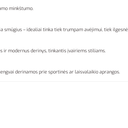
ldomo minkštumo.
a smūgius – idealiai tinka tiek trumpam avėjimui, tiek ilges
s ir modernus derinys, tinkantis įvairiems stiliams.
 lengvai derinamos prie sportinės ar laisvalaikio aprangos.