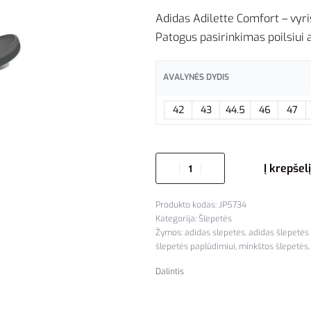
Adidas Adilette Comfort – vyri
Patogus pasirinkimas poilsiui a
AVALYNĖS DYDIS
42
43
44.5
46
47
Į krepšelį
JP5734
Kategorija:
Šlepetės
Žymos:
adidas slepetės
,
adidas šlepetės 
šlepetės paplūdimiui
,
minkštos šlepetės
Dalintis