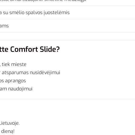
a su smėlio spalvos juostelėmis
ams
ette Comfort Slide?
 tiek mieste
r atsparumas nusidėvėjimui
ios aprangos
iam naudojimui
ietuvoje.
 dieną!