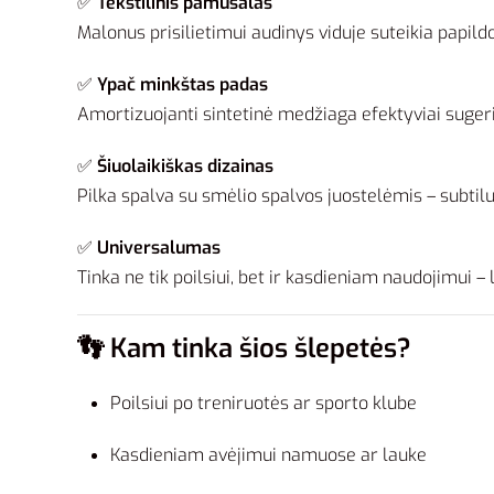
✅
Tekstilinis pamušalas
Malonus prisilietimui audinys viduje suteikia papi
✅
Ypač minkštas padas
Amortizuojanti sintetinė medžiaga efektyviai sugeri
✅
Šiuolaikiškas dizainas
Pilka spalva su smėlio spalvos juostelėmis – subtilu
✅
Universalumas
Tinka ne tik poilsiui, bet ir kasdieniam naudojimui –
👣 Kam tinka šios šlepetės?
Poilsiui po treniruotės ar sporto klube
Kasdieniam avėjimui namuose ar lauke