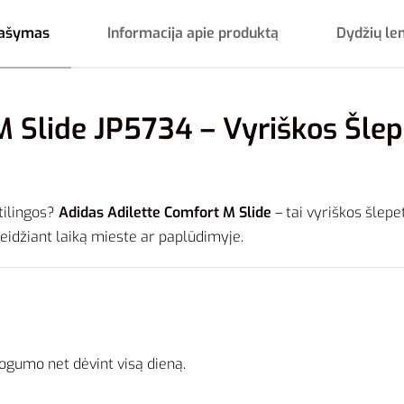
ašymas
Informacija apie produktą
Dydžių le
M Slide JP5734 – Vyriškos Šle
stilingos?
Adidas Adilette Comfort M Slide
– tai vyriškos šlep
leidžiant laiką mieste ar paplūdimyje.
togumo net dėvint visą dieną.