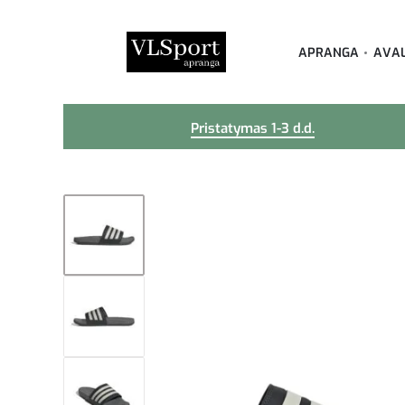
APRANGA
AVA
Pristatymas 1-3 d.d.