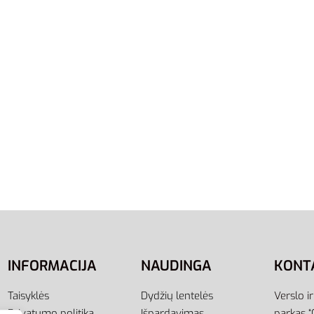
47
48.5
42
43
44.5
46
47
48.
Adissage F35580 | Juodos
Adidas Adilette Shower G
s Masažinės Šlepetės Su
Juodos Unisex Šlepetės B
27,00
€
Pasirinkti savybes
ti savybes
INFORMACIJA
NAUDINGA
KONT
Taisyklės
Dydžių lentelės
Verslo i
Privatumo politika
Išpardavimas
parkas “