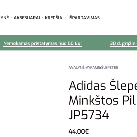
LYNĖ
AKSESUARAI
KREPŠIAI
IŠPARDAVIMAS
Nemokamas pristatymas nuo 50 Eur
30 d. grąžin
AVALYNĖ
›
VYRAMS
›
ŠLEPETĖS
Adidas Šlep
Minkštos Pi
JP5734
44,00
€