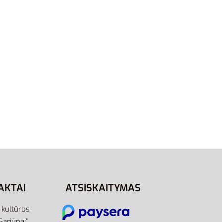
5
44.5
46
Z5922 |
Adidas Šlepetės Unisex Baltos
aseinui
Adilette Aqua Slide F35539
23,00
€
Pasirinkti savybes
AKTAI
ATSISKAITYMAS
r kultūros
Gariūnai”