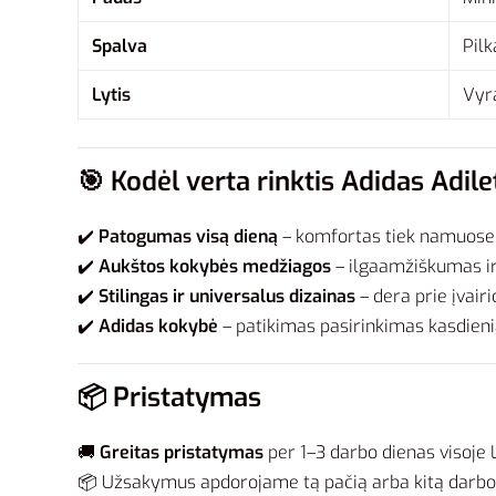
Spalva
Pilk
Lytis
Vyr
🎯 Kodėl verta rinktis Adidas Adil
✔️
Patogumas visą dieną
– komfortas tiek namuose,
✔️
Aukštos kokybės medžiagos
– ilgaamžiškumas i
✔️
Stilingas ir universalus dizainas
– dera prie įvair
✔️
Adidas kokybė
– patikimas pasirinkimas kasdien
📦 Pristatymas
🚚
Greitas pristatymas
per 1–3 darbo dienas visoje L
📦 Užsakymus apdorojame tą pačią arba kitą darbo