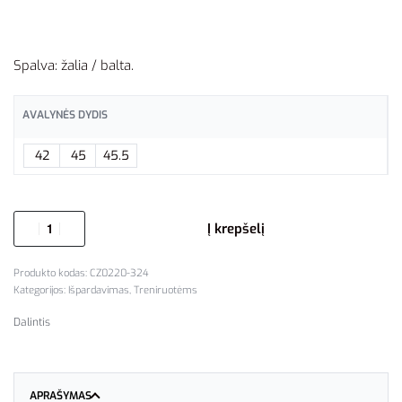
Spalva: žalia / balta.
AVALYNĖS DYDIS
42
45
45.5
Į krepšelį
CZ0220-324
Kategorijos:
Išpardavimas
,
Treniruotėms
Dalintis
APRAŠYMAS