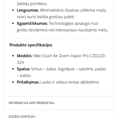
žaidėjų poreikius.
Lengvumas:
Minimalistinis dizainas užtikrina mažą
svorį, kuris leidžia greičiau judėti.
Ilgaamžiškumas:
Technologijos apsaugo nuo
greito dėvėjimosi net intensyvaus naudojimo metu.
Produkto specifikacijos
Modelis:
Nike Court Air Zoom Vapor Pro CZ0220-
324
Spalva:
Viršus – žalias, logotipas – salotinis, padas
– baltas
Pritaikymas:
Lauko ir vidaus teniso aikštelėms
INFORMACIJA APIE PRODUKTĄ
DYDŽIŲ LENTELĖ