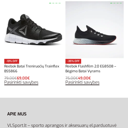
-13% OFF
-35% OFF
Reebok Batai Treniruočių Trainflex
Reebok Flashfilm 2.0 EG8508 –
BS5866
Bėgimo Batai Vyrams
79,00
€
69,00
€
75,00
€
49,00
€
Pasirinkti savybes
Pasirinkti savybes
APIE MUS
VLSport.lt – sporto aprangos ir aksesuarų el.parduotuvė