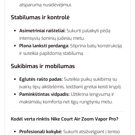
atsparumą nusidėvėjimui.
Stabilumas ir kontrolė
Asimetriniai raišteliai:
Sukurti palaikyti pėdą
intensyvių šoninių judesių metu.
Plona lanksti perdanga:
Stiprina batų konstrukciją
ir suteikia papildomą stabilumą.
Sukibimas ir mobilumas
Eglutės rašto padas:
Suteikia puikų sukibimą su
įvairių tipų aikštelėmis, leidžiant greitai keisti kryptį.
Paminkštintas vidpadis:
Užtikrina lengvumą ir
maksimalų komfortą net ilgų rungtynių metu.
Kodėl verta rinktis Nike Court Air Zoom Vapor Pro?
Profesionali kokybė:
Sukurti atsižvelgiant į teniso