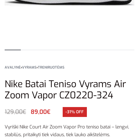
AVALYNĖ
›
VYRAMS
›
TRENIRUOTĖMS
Nike Batai Teniso Vyrams Air
Zoom Vapor CZ0220-324
129,00
€
89,00
€
-31% OFF
Vyriški Nike Court Air Zoom Vapor Pro teniso batai – lengvi,
stabilūs, pritaikyti tiek vidaus, tiek lauko aikštelėms.