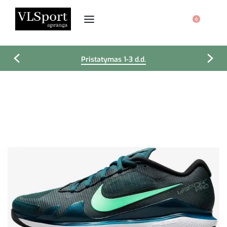
0
Pristatymas 1-3 d.d.