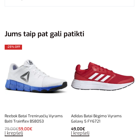
Jums taip pat gali patikti
-25% OFF
Reebok Batai Treniruočių Vyrams
Adidas Batai Bėgimo Vyrams
Balti Trainflex BS8053
Galaxy 5 FY6721
79,00
€
59,00
€
49,00
€
Į krepšelį
Į krepšelį