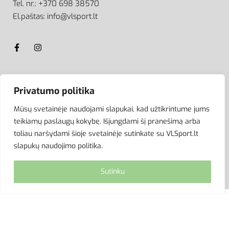
Tel. nr.: +370 698 38570
El.paštas: info@vlsport.lt
ATSISKAITYMAS
Privatumo politika
Mūsų svetainėje naudojami slapukai, kad užtikrintume jums
teikiamų paslaugų kokybę. Išjungdami šį pranešimą arba
toliau naršydami šioje svetainėje sutinkate su VLSport.lt
slapukų naudojimo politika.
Sutinku
© VLSport. 2026. Visos teisės saugomos.
Kopijuoti, platinti svetainės turinį be autorių sutikimo