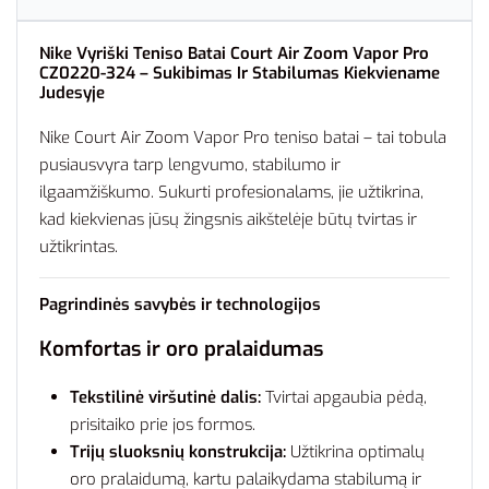
Nike Vyriški Teniso Batai Court Air Zoom Vapor Pro
CZ0220-324 – Sukibimas Ir Stabilumas Kiekviename
Judesyje
Nike Court Air Zoom Vapor Pro teniso batai – tai tobula
pusiausvyra tarp lengvumo, stabilumo ir
ilgaamžiškumo. Sukurti profesionalams, jie užtikrina,
kad kiekvienas jūsų žingsnis aikštelėje būtų tvirtas ir
užtikrintas.
Pagrindinės savybės ir technologijos
Komfortas ir oro pralaidumas
Tekstilinė viršutinė dalis:
Tvirtai apgaubia pėdą,
prisitaiko prie jos formos.
Trijų sluoksnių konstrukcija:
Užtikrina optimalų
oro pralaidumą, kartu palaikydama stabilumą ir