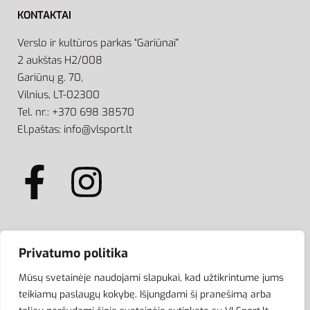
KONTAKTAI
Verslo ir kultūros parkas “Gariūnai”
2 aukštas H2/008
Gariūnų g. 70,
Vilnius, LT-02300
Tel. nr.: +370 698 38570
El.paštas: info@vlsport.lt
ATSISKAITYMAS
Privatumo politika
Mūsų svetainėje naudojami slapukai, kad užtikrintume jums
teikiamų paslaugų kokybę. Išjungdami šį pranešimą arba