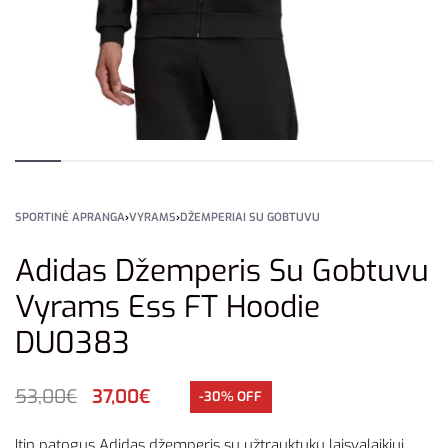
SPORTINĖ APRANGA
›
VYRAMS
›
DŽEMPERIAI SU GOBTUVU
Adidas Džemperis Su Gobtuvu
Vyrams Ess FT Hoodie
DU0383
53,00
€
37,00
€
-30% OFF
Itin patogus Adidas džemperis su užtrauktuku laisvalaikiui