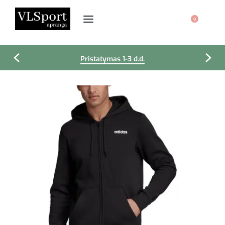
0
Pristatymas 1-3 d.d.