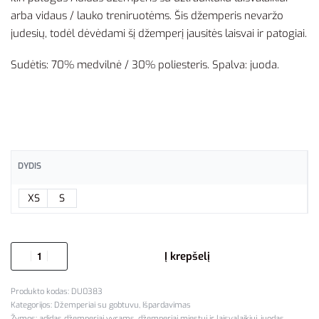
arba vidaus / lauko treniruotėms. Šis džemperis nevaržo
judesių, todėl dėvėdami šį džemperį jausitės laisvai ir patogiai.
Sudėtis: 70% medvilnė / 30% poliesteris. Spalva: juoda.
DYDIS
XS
S
Į krepšelį
DU0383
Kategorijos:
Džemperiai su gobtuvu
,
Išpardavimas
Žymos:
adidas džemperiai vyrams
,
džemperiai miestui ir laisvalaikiui
,
juodas