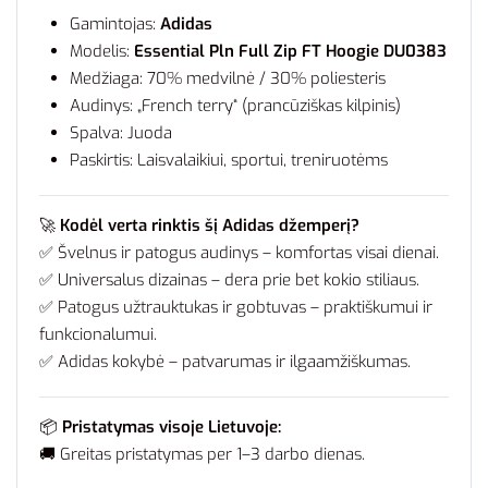
Gamintojas:
Adidas
Modelis:
Essential Pln Full Zip FT Hoogie DU0383
Medžiaga: 70% medvilnė / 30% poliesteris
Audinys: „French terry“ (prancūziškas kilpinis)
Spalva: Juoda
Paskirtis: Laisvalaikiui, sportui, treniruotėms
🚀
Kodėl verta rinktis šį Adidas džemperį?
✅ Švelnus ir patogus audinys – komfortas visai dienai.
✅ Universalus dizainas – dera prie bet kokio stiliaus.
✅ Patogus užtrauktukas ir gobtuvas – praktiškumui ir
funkcionalumui.
✅ Adidas kokybė – patvarumas ir ilgaamžiškumas.
📦
Pristatymas visoje Lietuvoje:
🚚 Greitas pristatymas per 1–3 darbo dienas.