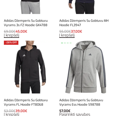
Adidas Džemperis Su Gobtuvu
Adidas Džemperis Su Gobtuvu MH
Vyrams 3s FZ Hoodie GK4788
Hoodie FL3947
69,00
€
45,00
€
55,00
€
37,00
€
Į krepšelį
Į krepšelį
-26% OFF
Adidas Džemperis Su Gobtuvu
Adidas Džemperis Su Gobtuvu
Vyrams FL Hoodie FT8068
Vyrams Ess Hoodie S98788
53,00
€
39,00
€
57,00
€
Į krepšelį
Pasirinkti savybes