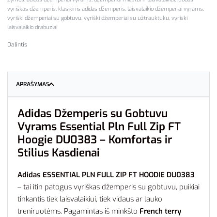
vyriškas džemperis
,
klasikinis adidas džemperis
,
laisvalaikio džemperiai vyrams
,
vyriški džemperiai su gobtuvu
,
vyriški džemperiai su užtrauktuku
,
vyriski
laisvalaikio drabuziai
Dalintis
APRAŠYMAS
Adidas Džemperis su Gobtuvu
Vyrams Essential Pln Full Zip FT
Hoogie DU0383 – Komfortas ir
Stilius Kasdienai
Adidas ESSENTIAL PLN FULL ZIP FT HOODIE DU0383
– tai itin patogus vyriškas džemperis su gobtuvu, puikiai
tinkantis tiek laisvalaikiui, tiek vidaus ar lauko
treniruotėms. Pagamintas iš minkšto
French terry