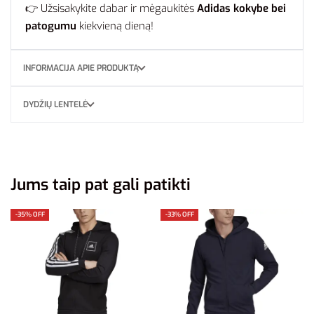
👉 Užsisakykite dabar ir mėgaukitės
Adidas kokybe bei
patogumu
kiekvieną dieną!
INFORMACIJA APIE PRODUKTĄ
DYDŽIŲ LENTELĖ
Jums taip pat gali patikti
-35% OFF
-33% OFF