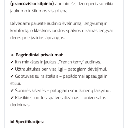
(prancūziško kilpinio)
audinio, šis džemperis suteikia
jaukumo ir šilumos visą dieną.
Dėvėdami pajusite audinio švelnumą, lengvumą ir
komfortą, o klasikinis juodos spalvos dizainas lengvai
derės prie įvairios aprangos.
🔹
Pagrindiniai privalumai:
✔ Itin minkštas ir jaukus „French terry“ audinys.
✔ Užtrauktukas per visą ilgį – patogiam dėvėjimui.
✔ Gobtuvas su raišteliais – papildomai apsaugai ir
stiliui.
✔ Šoninės kišenės – patogiam smulkmenų laikymui.
✔ Klasikinis juodos spalvos dizainas – universalus
derinimas.
📊
Specifikacijos: