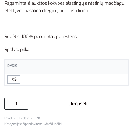
Pagaminta iš aukštos kokybės elastingų sintetinių medžiagų,
efektyviai pašalina drėgmę nuo jūsų kūno.
Sudėtis: 100% perdirbtas poliesteris.
Spalva: pilka.
DYDIS
XS
Į krepšelį
GU2781
Kategorijos:
Išpardavimas
,
Marškinėliai