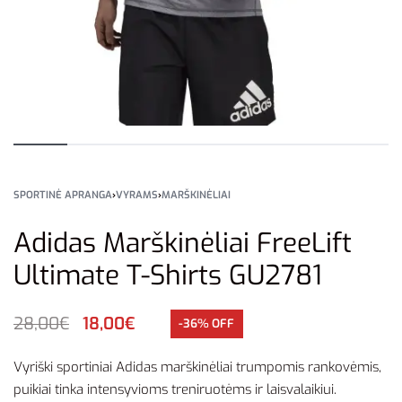
SPORTINĖ APRANGA
›
VYRAMS
›
MARŠKINĖLIAI
Adidas Marškinėliai FreeLift
Ultimate T-Shirts GU2781
28,00
€
18,00
€
-36% OFF
Vyriški sportiniai Adidas marškinėliai trumpomis rankovėmis,
puikiai tinka intensyvioms treniruotėms ir laisvalaikiui.