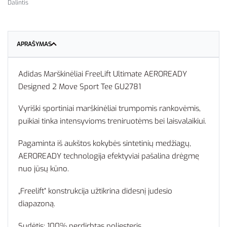
Dalintis
APRAŠYMAS
Adidas Marškinėliai FreeLift Ultimate AEROREADY
Designed 2 Move Sport Tee GU2781
Vyriški sportiniai marškinėliai trumpomis rankovėmis,
puikiai tinka intensyvioms treniruotėms bei laisvalaikiui.
Pagaminta iš aukštos kokybės sintetinių medžiagų,
AEROREADY technologija efektyviai pašalina drėgmę
nuo jūsų kūno.
„Freelift“ konstrukcija užtikrina didesnį judesio
diapazoną.
Sudėtis: 100% perdirbtas poliesteris.