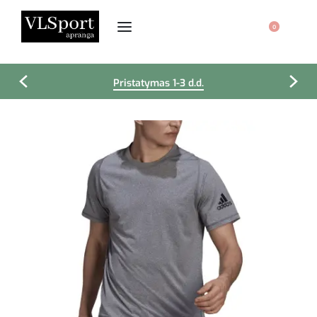
0
Pristatymas 1-3 d.d.