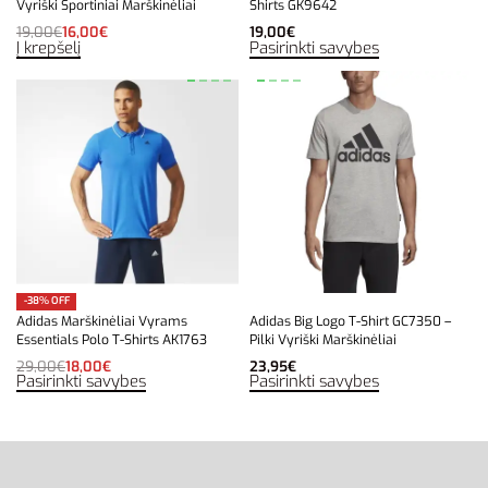
Vyriški Sportiniai Marškinėliai
Shirts GK9642
19,00
€
16,00
€
19,00
€
Į krepšelį
Pasirinkti savybes
-38% OFF
Adidas Marškinėliai Vyrams
Adidas Big Logo T-Shirt GC7350 –
Essentials Polo T-Shirts AK1763
Pilki Vyriški Marškinėliai
29,00
€
18,00
€
23,95
€
Pasirinkti savybes
Pasirinkti savybes