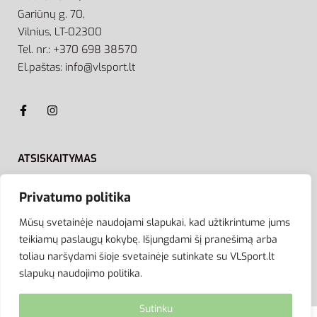
Gariūnų g. 70,
Vilnius, LT-02300
Tel. nr.: +370 698 38570
El.paštas: info@vlsport.lt
ATSISKAITYMAS
Privatumo politika
Mūsų svetainėje naudojami slapukai, kad užtikrintume jums
teikiamų paslaugų kokybę. Išjungdami šį pranešimą arba
toliau naršydami šioje svetainėje sutinkate su VLSport.lt
slapukų naudojimo politika.
Sutinku