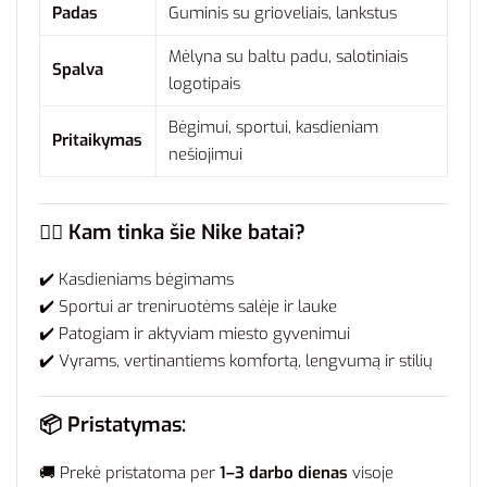
Padas
Guminis su grioveliais, lankstus
Mėlyna su baltu padu, salotiniais
Spalva
logotipais
Bėgimui, sportui, kasdieniam
Pritaikymas
nešiojimui
🧍‍♂️
Kam tinka šie Nike batai?
✔️ Kasdieniams bėgimams
✔️ Sportui ar treniruotėms salėje ir lauke
✔️ Patogiam ir aktyviam miesto gyvenimui
✔️ Vyrams, vertinantiems komfortą, lengvumą ir stilių
📦
Pristatymas:
🚚 Prekė pristatoma per
1–3 darbo dienas
visoje