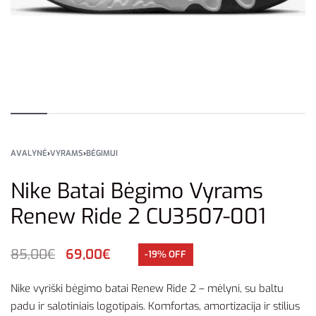
AVALYNĖ
›
VYRAMS
›
BĖGIMUI
Nike Batai Bėgimo Vyrams
Renew Ride 2 CU3507-001
85,00
€
69,00
€
-19% OFF
Nike vyriški bėgimo batai Renew Ride 2 – mėlyni, su baltu
padu ir salotiniais logotipais. Komfortas, amortizacija ir stilius