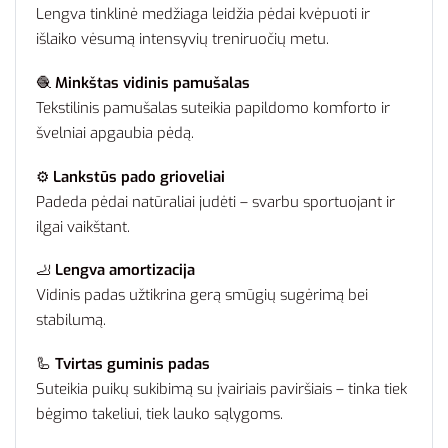
Lengva tinklinė medžiaga leidžia pėdai kvėpuoti ir
išlaiko vėsumą intensyvių treniruočių metu.
🧶
Minkštas vidinis pamušalas
Tekstilinis pamušalas suteikia papildomo komforto ir
švelniai apgaubia pėdą.
⚙️
Lankstūs pado grioveliai
Padeda pėdai natūraliai judėti – svarbu sportuojant ir
ilgai vaikštant.
🦶
Lengva amortizacija
Vidinis padas užtikrina gerą smūgių sugėrimą bei
stabilumą.
🦾
Tvirtas guminis padas
Suteikia puikų sukibimą su įvairiais paviršiais – tinka tiek
bėgimo takeliui, tiek lauko sąlygoms.