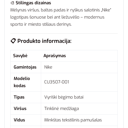
🎨
Stilingas dizainas
Mėlynas viršus, baltas padas ir ryškus salotinis „Nike“
logotipas šonuose bei ant liežuvėlio – modernus
sporto ir miesto stiliaus derinys.
📋
Produkto informacija:
Savybė
Aprašymas
Gamintojas
Nike
Modelio
CU3507-001
kodas
Tipas
Vyriški bėgimo batai
Viršus
Tinklinė medžiaga
Vidus
Minkštas tekstilinis pamušalas