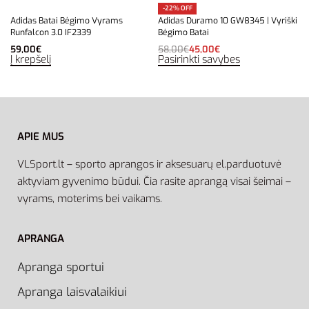
-22% OFF
Adidas Batai Bėgimo Vyrams
Adidas Duramo 10 GW8345 | Vyriški
Runfalcon 3.0 IF2339
Bėgimo Batai
59,00
€
58,00
€
45,00
€
Į krepšelį
Pasirinkti savybes
APIE MUS
VLSport.lt – sporto aprangos ir aksesuarų el.parduotuvė
aktyviam gyvenimo būdui. Čia rasite aprangą visai šeimai –
vyrams, moterims bei vaikams.
APRANGA
Apranga sportui
Apranga laisvalaikiui