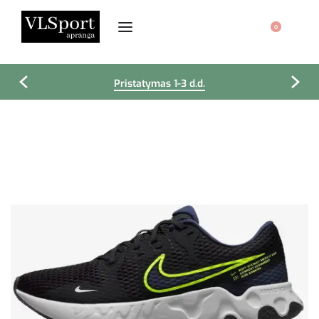
0
Pristatymas 1-3 d.d.