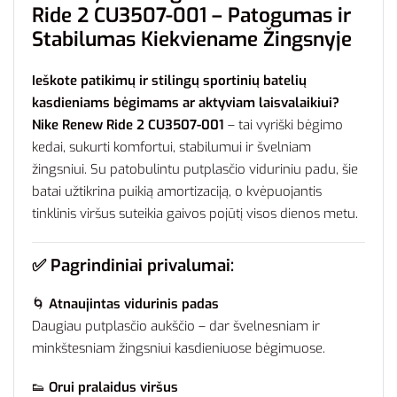
Ride 2 CU3507-001 – Patogumas ir
Stabilumas Kiekviename Žingsnyje
Ieškote patikimų ir stilingų sportinių batelių
kasdieniams bėgimams ar aktyviam laisvalaikiui?
Nike Renew Ride 2 CU3507-001
– tai vyriški bėgimo
kedai, sukurti komfortui, stabilumui ir švelniam
žingsniui. Su patobulintu putplasčio viduriniu padu, šie
batai užtikrina puikią amortizaciją, o kvėpuojantis
tinklinis viršus suteikia gaivos pojūtį visos dienos metu.
✅
Pagrindiniai privalumai:
🌀
Atnaujintas vidurinis padas
Daugiau putplasčio aukščio – dar švelnesniam ir
minkštesniam žingsniui kasdieniuose bėgimuose.
👟
Orui pralaidus viršus