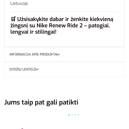
Lietuvoje.
🛒
Užsisakykite dabar ir ženkite kiekvieną
žingsnį su Nike Renew Ride 2 – patogiai,
lengvai ir stilingai!
INFORMACIJA APIE PRODUKTĄ
DYDŽIŲ LENTELĖ
Jums taip pat gali patikti