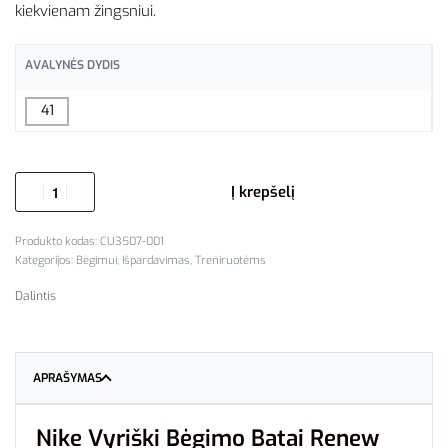
kiekvienam žingsniui.
AVALYNĖS DYDIS
41
Į krepšelį
CU3507-001
Kategorijos:
Bėgimui
,
Išpardavimas
,
Treniruotėms
Dalintis
APRAŠYMAS
Nike Vyriški Bėgimo Batai Renew