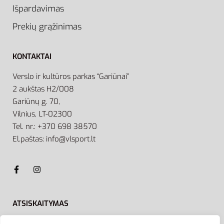
Išpardavimas
Prekių grąžinimas
KONTAKTAI
Verslo ir kultūros parkas “Gariūnai”
2 aukštas H2/008
Gariūnų g. 70,
Vilnius, LT-02300
Tel. nr.: +370 698 38570
El.paštas: info@vlsport.lt
ATSISKAITYMAS