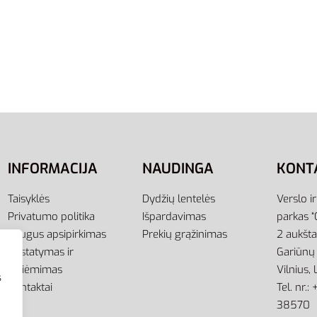
Batų Dezodorantas Bama
ezodorantas Bama
Deo A37 100 ml – Kvapų
 Sport Fresh A33 100 ml
Neutralizatorius, Gaiva 48
 Neutralizatorius, Gaiva
5,95
€
Į krepšelį
į
INFORMACIJA
NAUDINGA
KONT
Taisyklės
Dydžių lentelės
Verslo i
Privatumo politika
Išpardavimas
parkas “
Saugus apsipirkimas
Prekių grąžinimas
2 aukšt
Pristatymas ir
Gariūnų 
atsiėmimas
Vilnius,
s
Kontaktai
Tel. nr.
38570