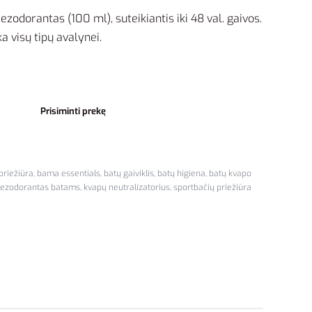
odorantas (100 ml), suteikiantis iki 48 val. gaivos.
a visų tipų avalynei.
Prisiminti prekę
priežiūra
,
bama essentials
,
batų gaiviklis
,
batų higiena
,
batų kvapo
ezodorantas batams
,
kvapų neutralizatorius
,
sportbačių priežiūra