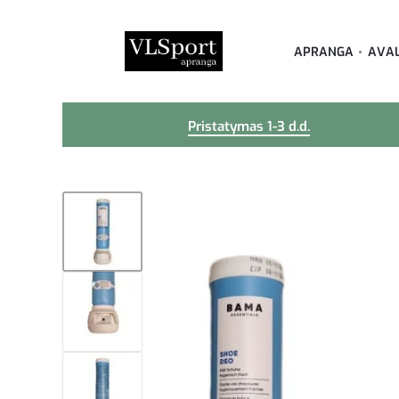
APRANGA
AVA
Pristatymas 1-3 d.d.