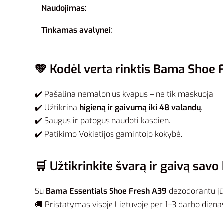
Naudojimas:
Tinkamas avalynei:
💚
Kodėl verta rinktis Bama Shoe
✔️ Pašalina nemalonius kvapus – ne tik maskuoja.
✔️ Užtikrina
higieną ir gaivumą iki 48 valandų
.
✔️ Saugus ir patogus naudoti kasdien.
✔️ Patikimo Vokietijos gamintojo kokybė.
🛒
Užtikrinkite švarą ir gaivą savo
Su
Bama Essentials Shoe Fresh A39
dezodorantu jūs
🚚 Pristatymas visoje Lietuvoje per 1–3 darbo diena