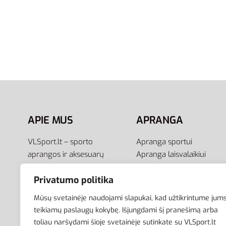
Bama Power Protector 400 ml
Batų D
A26 – Impregnantas Batams |
Sneaker
Apsauga nuo Drėgmės ir Druskų
– Kvapų
48 val.
7,95
€
Į krepšelį
5,95
€
Į krepšel
APIE MUS
APRANGA
VLSport.lt – sporto
Apranga sportui
aprangos ir aksesuarų
Apranga laisvalaikiui
el.parduotuvė aktyviam
Avalynė
Privatumo politika
gyvenimo būdui. Čia rasite
Aksesuarai
aprangą visai šeimai –
Krepšiai
Mūsų svetainėje naudojami slapukai, kad užtikrintume jum
vyrams, moterims bei
teikiamų paslaugų kokybę. Išjungdami šį pranešimą arba
vaikams.
toliau naršydami šioje svetainėje sutinkate su VLSport.lt