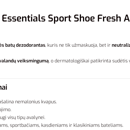
ssentials Sport Shoe Fresh A3
ės batų dezodorantas
, kuris ne tik užmaskuoja, bet ir
neutrali
 valandų veiksmingumą
, o dermatologiškai patikrinta sudėtis 
mai
ašalina nemalonius kvapus.
ojimo.
ugi visų tipų avalynei.
ams, sportbačiams, kasdieniams ir klasikiniams bateliams.