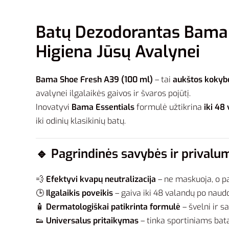
Batų Dezodorantas Bama E
Higiena Jūsų Avalynei
Bama Shoe Fresh A39 (100 ml)
– tai
aukštos kokyb
avalynei ilgalaikės gaivos ir švaros pojūtį.
Inovatyvi
Bama Essentials
formulė užtikrina
iki 48
iki odinių klasikinių batų.
🔹
Pagrindinės savybės ir privalu
💨
Efektyvi kvapų neutralizacija
– ne maskuoja, o p
🕒
Ilgalaikis poveikis
– gaiva iki 48 valandų po naud
🧴
Dermatologiškai patikrinta formulė
– švelni ir sa
👟
Universalus pritaikymas
– tinka sportiniams bat