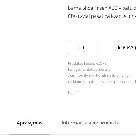
Bama Shoe Fresh A39 – batų dez
Efektyviai pašalina kvapus, tink
Į krepšelį
A39-n
Kategorija:
Batų priežiūra
Žymų:
Avalynės dezodorantas
,
avalynės 
naikinimas
,
batų priežiūros priemonės
,
d
Dalintis
Aprašymas
Informacija apie produktą