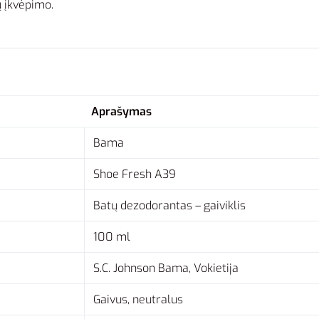
ų įkvėpimo.
Aprašymas
Bama
Shoe Fresh A39
Batų dezodorantas – gaiviklis
100 ml
S.C. Johnson Bama, Vokietija
Gaivus, neutralus