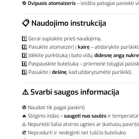
🔁
Dvipusis atomaizeris
– leidžia patogiai pasiekti v
📋
Naudojimo instrukcija
1️⃣ Gerai suplakite prieš naudojimą.
2️⃣ Pasukite atomaizerį į
kairę
– atidarykite purškiklį
3️⃣ Įdėkite purkštuką į bato vidų,
didesnę angą nukrei
4️⃣ Paspauskite buteliuką – priemonė tolygiai pasisk
5️⃣ Pasukite į
dešinę
, kad uždarytumėte purškiklį.
⚠️
Svarbi saugos informacija
🚫 Naudoti tik pagal paskirtį.
🔥 Slėginis indas –
saugoti nuo saulės
ir temperatūro
⚠️ Nepurkšti šalia atviros ugnies ar įkaitusių pavirši
🧯 Nepradurti ir nedeginti net tuščio buteliuko.