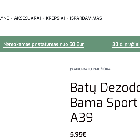
LYNĖ
AKSESUARAI
KREPŠIAI
IŠPARDAVIMAS
Nemokamas pristatymas nuo 50 Eur
30 d. grąžin
ĮVAIRU
›
BATŲ PRIEŽIŪRA
Batų Dezodo
Bama Sport
A39
5,95
€