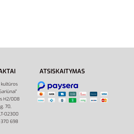
 Shoe
 val.
AKTAI
ATSISKAITYMAS
r kultūros
Gariūnai”
as H2/008
g. 70,
 LT-02300
: +370 698