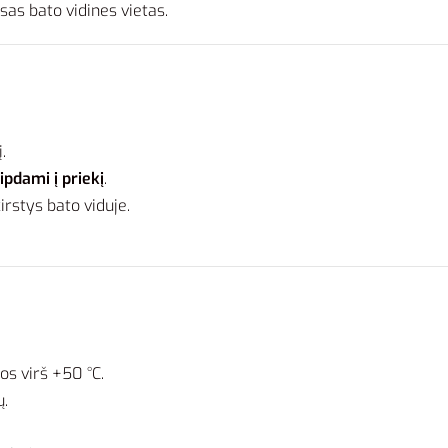
isas bato vidines vietas.
.
pdami į priekį
.
irstys bato viduje.
s virš +50 °C.
ų.