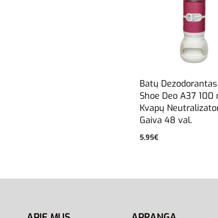
Batų Dezodoranta
Shoe Deo A37 100 
Kvapų Neutralizator
Gaiva 48 val.
5,95
€
Į krepšelį
APIE MUS
APRANGA