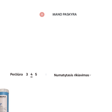
MANO PASKYRA
0
Peržiūra
3
4
5
Numatytasis rikiavimas