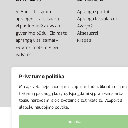
VLSport.lt – sporto
Apranga sportui
aprangos ir aksesuarų
Apranga laisvalaikiui
el.parduotuvė aktyviam
Avalynė
gyvenimo būdui. Čia rasite
Aksesuarai
aprangą visai šeimai –
Krepšiai
vyrams, moterims bei
vaikams.
Privatumo politika
Mūsų svetainėje naudojami slapukai, kad užtikrintume jum
teikiamų paslaugų kokybę. Išjungdami šį pranešimą arba
toliau naršydami šioje svetainėje sutinkate su VLSport.lt
slapukų naudojimo politika.
© VLSport. 2026. Visos teisės saugomos.
Sutinku
Kopijuoti, platinti svetainės turinį be autorių suti