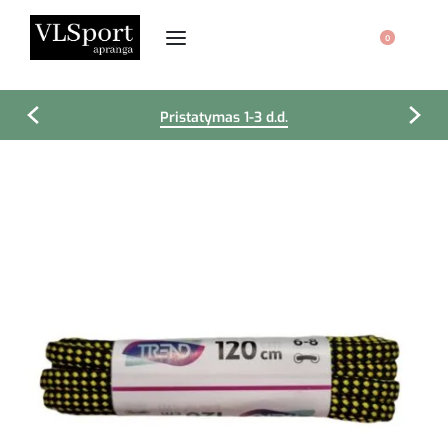
0
Pristatymas 1-3 d.d.