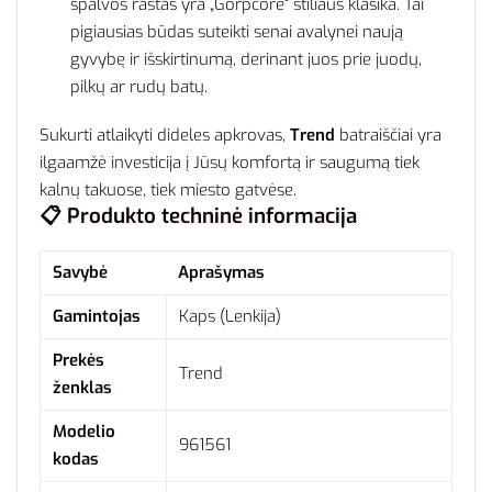
spalvos raštas yra „Gorpcore“ stiliaus klasika. Tai
pigiausias būdas suteikti senai avalynei naują
gyvybę ir išskirtinumą, derinant juos prie juodų,
pilkų ar rudų batų.
Sukurti atlaikyti dideles apkrovas,
Trend
batraiščiai yra
ilgaamžė investicija į Jūsų komfortą ir saugumą tiek
kalnų takuose, tiek miesto gatvėse.
📋 Produkto techninė informacija
Savybė
Aprašymas
Gamintojas
Kaps (Lenkija)
Prekės
Trend
ženklas
Modelio
961561
kodas