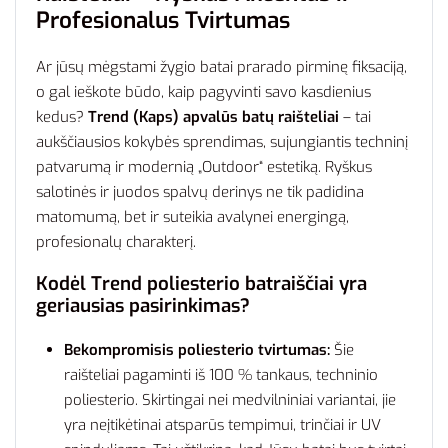
Profesionalus Tvirtumas
Ar jūsų mėgstami žygio batai prarado pirminę fiksaciją,
o gal ieškote būdo, kaip pagyvinti savo kasdienius
kedus?
Trend (Kaps) apvalūs batų raišteliai
– tai
aukščiausios kokybės sprendimas, sujungiantis techninį
patvarumą ir modernią „Outdoor“ estetiką. Ryškus
salotinės ir juodos spalvų derinys ne tik padidina
matomumą, bet ir suteikia avalynei energingą,
profesionalų charakterį.
Kodėl Trend poliesterio batraiščiai yra
geriausias pasirinkimas?
Bekompromisis poliesterio tvirtumas:
Šie
raišteliai pagaminti iš 100 % tankaus, techninio
poliesterio. Skirtingai nei medvilniniai variantai, jie
yra neįtikėtinai atsparūs tempimui, trinčiai ir UV