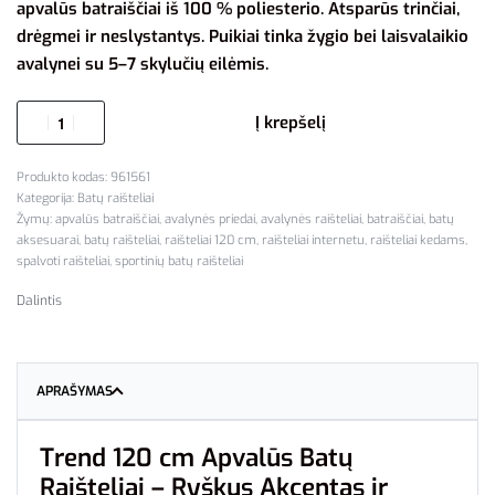
apvalūs batraiščiai iš 100 % poliesterio. Atsparūs trinčiai,
drėgmei ir neslystantys. Puikiai tinka žygio bei laisvalaikio
avalynei su 5–7 skylučių eilėmis.
Į krepšelį
961561
Kategorija:
Batų raišteliai
Žymų:
apvalūs batraiščiai
,
avalynės priedai
,
avalynės raišteliai
,
batraiščiai
,
batų
aksesuarai
,
batų raišteliai
,
raišteliai 120 cm
,
raišteliai internetu
,
raišteliai kedams
,
spalvoti raišteliai
,
sportinių batų raišteliai
Dalintis
APRAŠYMAS
Trend 120 cm Apvalūs Batų
Raišteliai – Ryškus Akcentas ir