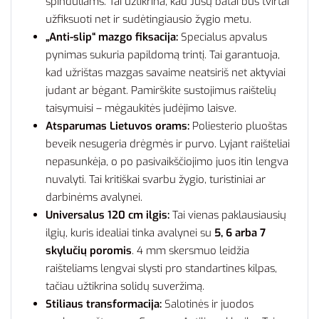
spinduliams. Tai užtikrina, kad Jūsų batai bus tvirtai
užfiksuoti net ir sudėtingiausio žygio metu.
„Anti-slip“ mazgo fiksacija:
Specialus apvalus
pynimas sukuria papildomą trintį. Tai garantuoja,
kad užrištas mazgas savaime neatsiriš net aktyviai
judant ar bėgant. Pamirškite sustojimus raištelių
taisymuisi – mėgaukitės judėjimo laisve.
Atsparumas Lietuvos orams:
Poliesterio pluoštas
beveik nesugeria drėgmės ir purvo. Lyjant raišteliai
nepasunkėja, o po pasivaikščiojimo juos itin lengva
nuvalyti. Tai kritiškai svarbu žygio, turistiniai ar
darbinėms avalynei.
Universalus 120 cm ilgis:
Tai vienas paklausiausių
ilgių, kuris idealiai tinka avalynei su
5, 6 arba 7
skylučių poromis
. 4 mm skersmuo leidžia
raišteliams lengvai slysti pro standartines kilpas,
tačiau užtikrina solidų suveržimą.
Stiliaus transformacija:
Salotinės ir juodos