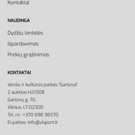
Kontaktai
NAUDINGA
Dydžių lentelės
Išpardavimas
Prekių grąžinimas
KONTAKTAI
Verslo ir kultūros parkas “Gariūnai”
2 aukštas H2/008
Gariūnų g. 70,
Vilnius, LT-02300
Tel. nr.: +370 698 38570
El.paštas: info@vlsport.lt