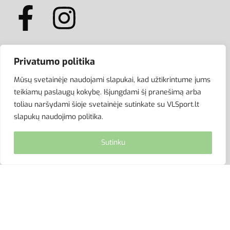
Privatumo politika
ATSISKAITYMAS
Mūsų svetainėje naudojami slapukai, kad užtikrintume jums
teikiamų paslaugų kokybę. Išjungdami šį pranešimą arba
toliau naršydami šioje svetainėje sutinkate su VLSport.lt
slapukų naudojimo politika.
Sutinku
© VLSport. 2026. Visos teisės saugomos.
Kopijuoti, platinti svetainės turinį be autorių sutikimo
griežtai draudžiama.