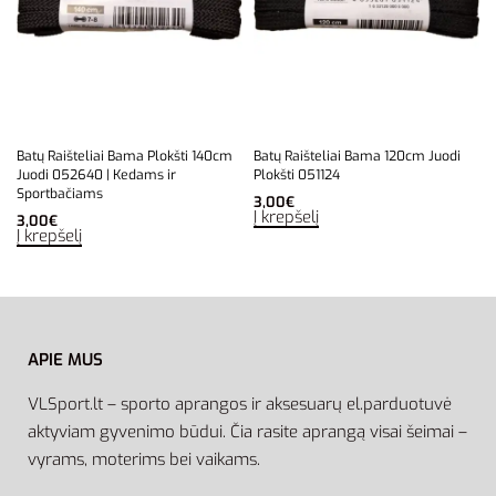
Batų Raišteliai Bama Plokšti 140cm
Batų Raišteliai Bama 120cm Juodi
Juodi 052640 | Kedams ir
Plokšti 051124
Sportbačiams
3,00
€
Į krepšelį
3,00
€
Į krepšelį
APIE MUS
VLSport.lt – sporto aprangos ir aksesuarų el.parduotuvė
aktyviam gyvenimo būdui. Čia rasite aprangą visai šeimai –
vyrams, moterims bei vaikams.