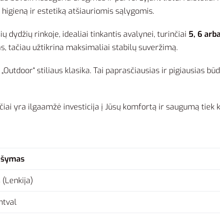
s higieną ir estetiką atšiauriomis sąlygomis.
ų dydžių rinkoje, idealiai tinkantis avalynei, turinčiai
5, 6 arb
as, tačiau užtikrina maksimaliai stabilų suveržimą.
 „Outdoor“ stiliaus klasika. Tai paprasčiausias ir pigiausias bū
čiai yra ilgaamžė investicija į Jūsų komfortą ir saugumą tiek 
ašymas
 (Lenkija)
tval