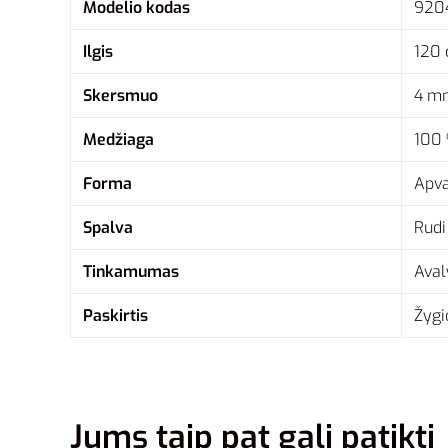
Modelio kodas
920
Ilgis
120
Skersmuo
4 m
Medžiaga
100 
Forma
Apva
Spalva
Rudi
Tinkamumas
Aval
Paskirtis
Žygi
Jums taip pat gali patikti