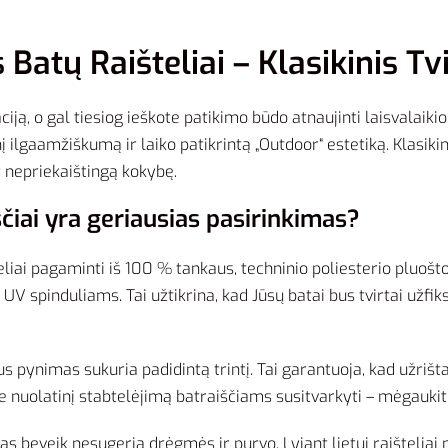
Batų Raišteliai – Klasikinis 
ją, o gal tiesiog ieškote patikimo būdo atnaujinti laisvalaiki
į ilgaamžiškumą ir laiko patikrintą „Outdoor“ estetiką. Klasiki
r nepriekaištingą kokybę.
čiai yra geriausias pasirinkimas?
eliai pagaminti iš 100 % tankaus, techninio poliesterio pluošto. 
ir UV spinduliams. Tai užtikrina, kad Jūsų batai bus tvirtai užf
s pynimas sukuria padidintą trintį. Tai garantuoja, kad užrišt
e nuolatinį stabtelėjimą batraiščiams susitvarkyti – mėgaukit
s beveik nesugeria drėgmės ir purvo. Lyjant lietui raišteliai n