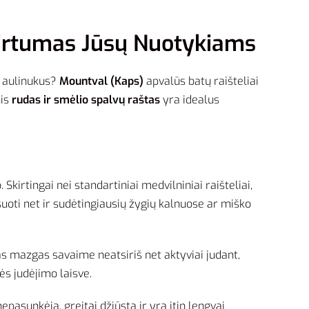
Tvirtumas Jūsų Nuotykiams
o aulinukus?
Mountval (Kaps)
apvalūs batų raišteliai
nis
rudas ir smėlio spalvų raštas
yra idealus
Skirtingai nei standartiniai medvilniniai raišteliai,
iksuoti net ir sudėtingiausių žygių kalnuose ar miško
as mazgas savaime neatsiriš net aktyviai judant,
ės judėjimo laisve.
epasunkėja, greitai džiūsta ir yra itin lengvai