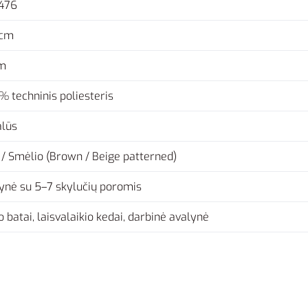
476
 cm
m
% techninis poliesteris
lūs
 / Smėlio (Brown / Beige patterned)
ynė su 5–7 skylučių poromis
o batai, laisvalaikio kedai, darbinė avalynė