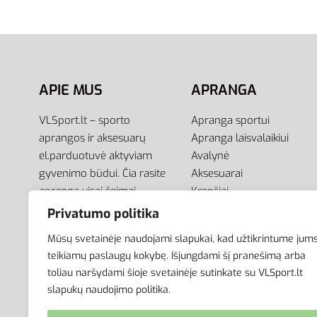
3,00
€
Į krepšel
5,00
€
Į krepšelį
APIE MUS
APRANGA
VLSport.lt – sporto
Apranga sportui
aprangos ir aksesuarų
Apranga laisvalaikiui
el.parduotuvė aktyviam
Avalynė
gyvenimo būdui. Čia rasite
Aksesuarai
aprangą visai šeimai –
Krepšiai
vyrams, moterims bei
Privatumo politika
vaikams.
Mūsų svetainėje naudojami slapukai, kad užtikrintume jum
teikiamų paslaugų kokybę. Išjungdami šį pranešimą arba
toliau naršydami šioje svetainėje sutinkate su VLSport.lt
slapukų naudojimo politika.