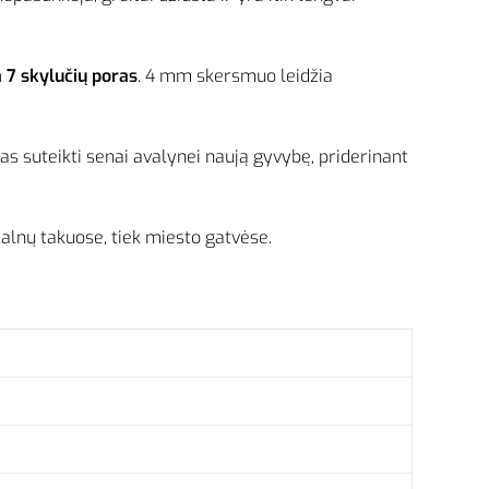
a 7 skylučių poras
. 4 mm skersmuo leidžia
das suteikti senai avalynei naują gyvybę, priderinant
kalnų takuose, tiek miesto gatvėse.