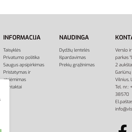
į
3,00
€
Į krepšelį
INFORMACIJA
NAUDINGA
KONT
Taisyklės
Dydžių lentelės
Verslo i
Privatumo politika
Išpardavimas
parkas “
Saugus apsipirkimas
Prekių grąžinimas
2 aukšt
Pristatymas ir
Gariūnų 
atsiėmimas
Vilnius,
Kontaktai
Tel. nr.
38570
s
El.paštas
info@vls