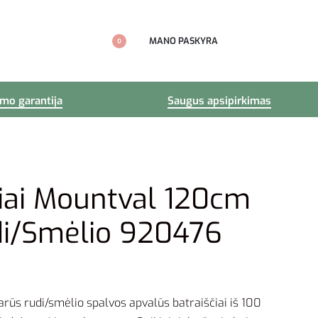
MANO PASKYRA
0
imo garantija
Saugus apsipirkimas
liai Mountval 120cm
di/Smėlio 920476
arūs rudi/smėlio spalvos apvalūs batraiščiai iš 100