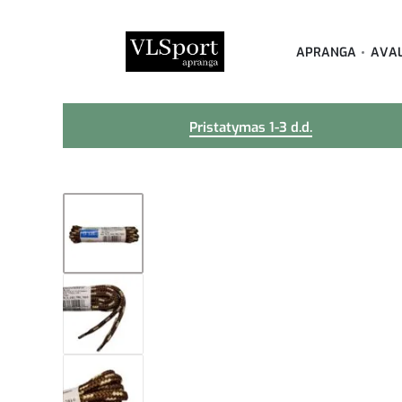
APRANGA
AVA
Pristatymas 1-3 d.d.