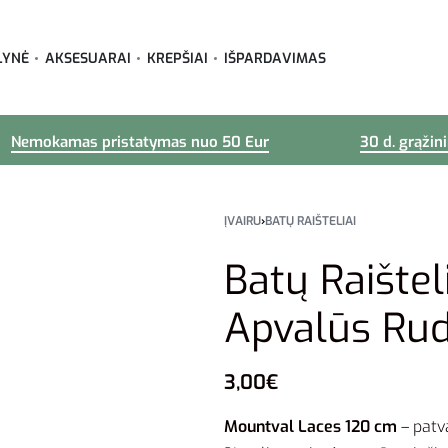
LYNĖ
AKSESUARAI
KREPŠIAI
IŠPARDAVIMAS
Nemokamas pristatymas nuo 50 Eur
30 d. grąžin
ĮVAIRU
›
BATŲ RAIŠTELIAI
Batų Raište
Apvalūs Ru
3,00
€
Mountval Laces 120 cm
– patv