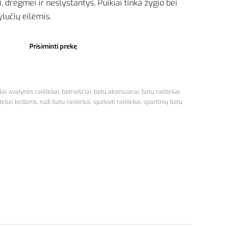
, drėgmei ir neslystantys. Puikiai tinka žygio bei
ylučių eilėmis.
Prisiminti prekę
dai
,
avalynės raišteliai
,
batraiščiai
,
batų aksesuarai
,
batų raišteliai
,
šteliai kedams
,
rudi batų raišteliai
,
spalvoti raišteliai
,
sportinių batų