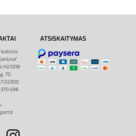
3,00
€
Į krepšelį
AKTAI
ATSISKAITYMAS
r kultūros
Gariūnai”
as H2/008
g. 70,
 LT-02300
: +370 698
:
port.lt