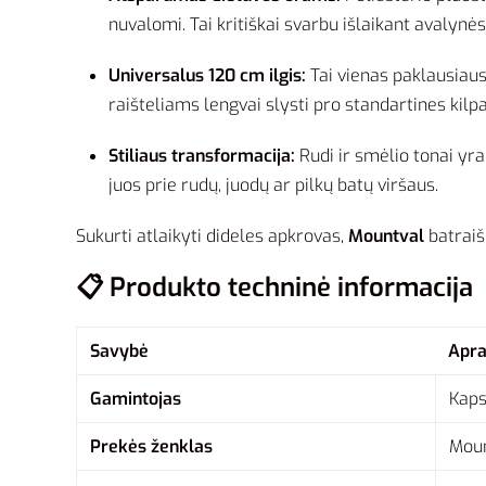
nuvalomi. Tai kritiškai svarbu išlaikant avalynė
Universalus 120 cm ilgis:
Tai vienas paklausiausi
raišteliams lengvai slysti pro standartines kilp
Stiliaus transformacija:
Rudi ir smėlio tonai yra
juos prie rudų, juodų ar pilkų batų viršaus.
Sukurti atlaikyti dideles apkrovas,
Mountval
batraiš
📋 Produkto techninė informacija
Savybė
Apr
Gamintojas
Kaps
Prekės ženklas
Moun