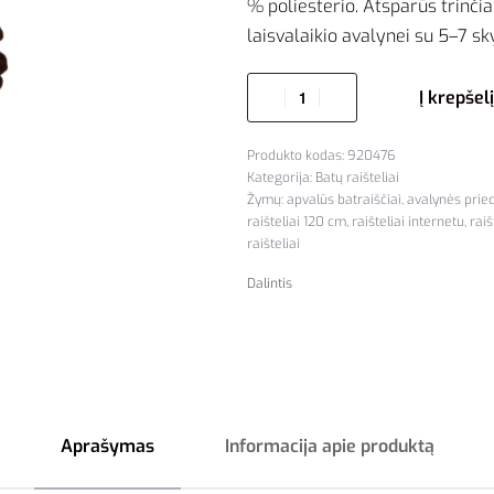
% poliesterio. Atsparūs trinčiai
laisvalaikio avalynei su 5–7 sk
Į krepšelį
920476
Kategorija:
Batų raišteliai
Žymų:
apvalūs batraiščiai
,
avalynės prie
raišteliai 120 cm
,
raišteliai internetu
,
rai
raišteliai
Dalintis
Aprašymas
Informacija apie produktą