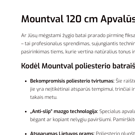
Mountval 120 cm Apvalūs 
Ar Jūsų mėgstami žygio batai prarado pirminę fiksaci
– tai profesionalus sprendimas, sujungiantis technin
pasirinkimas tiems, kurie vertina natūralius tonus i
Kodėl Mountval poliesterio batraiš
Bekompromisis poliesterio tvirtumas:
Šie raišt
jie yra neįtikėtinai atsparūs tempimui, trinčiai 
takais metu.
„Anti-slip“ mazgo technologija:
Specialus apvalu
bėgant ar kopiant nelygiu paviršiumi. Pamirškit
Atsparumas Lietuvos orams:
Poliesterio pluošta