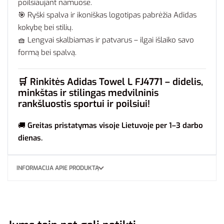
poilsiaujant namuose.
🎯 Ryški spalva ir ikoniškas logotipas pabrėžia Adidas
kokybę bei stilių.
🧺 Lengvai skalbiamas ir patvarus – ilgai išlaiko savo
formą bei spalvą.
🛒
Rinkitės Adidas Towel L FJ4771 – didelis,
minkštas ir stilingas medvilninis
rankšluostis sportui ir poilsiui!
🚚
Greitas pristatymas visoje Lietuvoje per 1–3 darbo
dienas.
INFORMACIJA APIE PRODUKTĄ