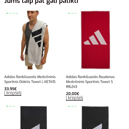
Jums taip pat gali patikti
Adidas Rankšluostis Medvilninis
Adidas Rankšluostis Raudonas
Sportinis Didelis Towel L KE7415
Medvilninis Sportinis Towel S
IR6243
33,95
€
Į krepšelį
20,00
€
Į krepšelį