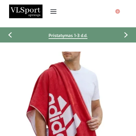
0
Pristatymas 1-3 d.d.