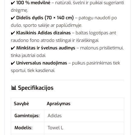
✔️
100 % medvilnė
– natūrali, švelni ir puikiai sugerianti
drėgmę.
✔️
Didelis dydis (70 × 140 cm)
– patogu naudoti po
dušo, sporto salėje ar paplūdimyje.
✔️
Klasikinis Adidas dizainas
– baltas logotipas ant
raudono fono atrodo stilingai ir išraiškingai.
✔️
Minkštas ir švelnus audinys
– malonus prisilietimui,
tinka jautriai odai.
✔️
Universalus naudojimas
– puikus pasirinkimas tiek
sportui, tiek kasdienai.
📊
Specifikacijos
Savybė
Aprašymas
Gamintojas:
Adidas
Modelis:
Towel L