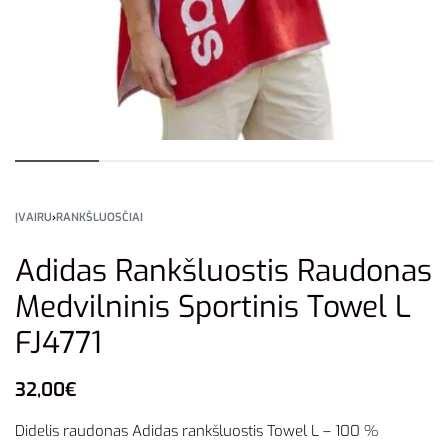
ĮVAIRU
›
RANKŠLUOSČIAI
Adidas Rankšluostis Raudonas
Medvilninis Sportinis Towel L
FJ4771
32,00
€
Didelis raudonas Adidas rankšluostis Towel L – 100 %