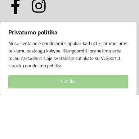
Privatumo politika
ATSISKAITYMAS
Mūsų svetainėje naudojami slapukai, kad užtikrintume jums
teikiamų paslaugų kokybę. Išjungdami šį pranešimą arba
toliau naršydami šioje svetainėje sutinkate su VLSport.lt
slapukų naudojimo politika.
Sutinku
© VLSport. 2026. Visos teisės saugomos.
Kopijuoti, platinti svetainės turinį be autorių sutikimo
griežtai draudžiama.