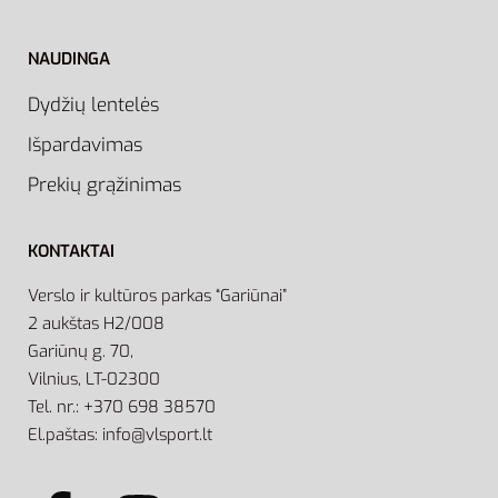
NAUDINGA
Dydžių lentelės
Išpardavimas
Prekių grąžinimas
KONTAKTAI
Verslo ir kultūros parkas “Gariūnai”
2 aukštas H2/008
Gariūnų g. 70,
Vilnius, LT-02300
Tel. nr.: +370 698 38570
El.paštas: info@vlsport.lt