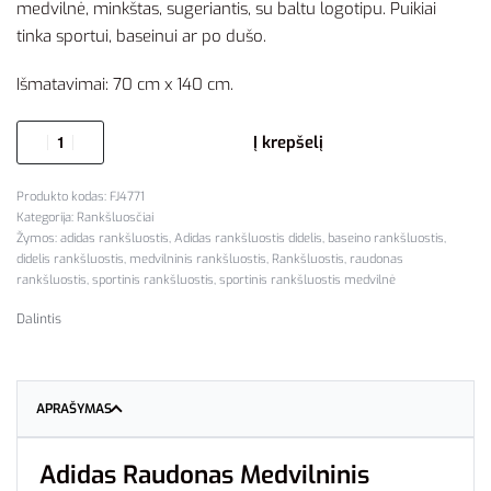
medvilnė, minkštas, sugeriantis, su baltu logotipu. Puikiai
tinka sportui, baseinui ar po dušo.
Išmatavimai: 70 cm x 140 cm.
Į krepšelį
FJ4771
Kategorija:
Rankšluosčiai
Žymos:
adidas rankšluostis
,
Adidas rankšluostis didelis
,
baseino rankšluostis
,
didelis rankšluostis
,
medvilninis rankšluostis
,
Rankšluostis
,
raudonas
rankšluostis
,
sportinis rankšluostis
,
sportinis rankšluostis medvilnė
Dalintis
APRAŠYMAS
Adidas Raudonas Medvilninis