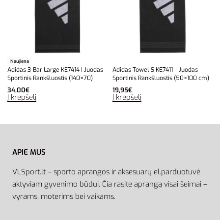
Naujiena
Adidas 3-Bar Large KE7414 | Juodas
Adidas Towel S KE7411 – Juodas
Sportinis Rankšluostis (140×70)
Sportinis Rankšluostis (50×100 cm)
34,00
€
19,95
€
Į krepšelį
Į krepšelį
APIE MUS
VLSport.lt – sporto aprangos ir aksesuarų el.parduotuvė
aktyviam gyvenimo būdui. Čia rasite aprangą visai šeimai –
vyrams, moterims bei vaikams.