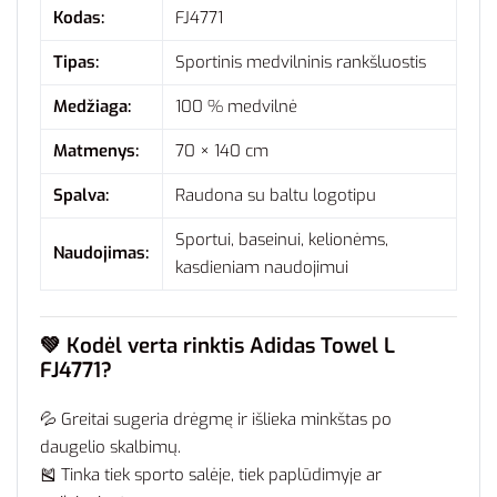
Kodas:
FJ4771
Tipas:
Sportinis medvilninis rankšluostis
Medžiaga:
100 % medvilnė
Matmenys:
70 × 140 cm
Spalva:
Raudona su baltu logotipu
Sportui, baseinui, kelionėms,
Naudojimas:
kasdieniam naudojimui
💚
Kodėl verta rinktis Adidas Towel L
FJ4771?
💦 Greitai sugeria drėgmę ir išlieka minkštas po
daugelio skalbimų.
🎽 Tinka tiek sporto salėje, tiek paplūdimyje ar