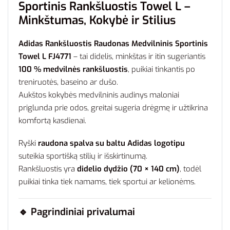
Sportinis Rankšluostis Towel L –
Minkštumas, Kokybė ir Stilius
Adidas Rankšluostis Raudonas Medvilninis Sportinis
Towel L FJ4771
– tai didelis, minkštas ir itin sugeriantis
100 % medvilnės rankšluostis
, puikiai tinkantis po
treniruotės, baseino ar dušo.
Aukštos kokybės medvilninis audinys maloniai
priglunda prie odos, greitai sugeria drėgmę ir užtikrina
komfortą kasdienai.
Ryški
raudona spalva su baltu Adidas logotipu
suteikia sportišką stilių ir išskirtinumą.
Rankšluostis yra
didelio dydžio (70 × 140 cm)
, todėl
puikiai tinka tiek namams, tiek sportui ar kelionėms.
🔹
Pagrindiniai privalumai