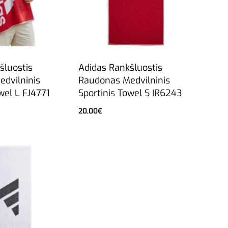
šluostis
Adidas Rankšluostis
dvilninis
Raudonas Medvilninis
wel L FJ4771
Sportinis Towel S IR6243
20,00
€
Į krepšelį