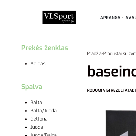
APRANGA
AVA
Prekės ženklas
Pradžia
›
Produktai su žym
Adidas
baseino
Spalva
RODOMI VISI REZULTATAI: 1
Balta
Balta/Juoda
Geltona
Juoda
Juoda/Balta