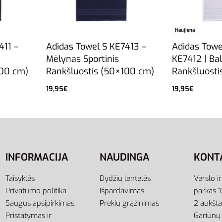
Naujiena
411 –
Adidas Towel S KE7413 –
Adidas Towe
Mėlynas Sportinis
KE7412 | Bal
100 cm)
Rankšluostis (50×100 cm)
Rankšluosti
19,95
€
19,95
€
Į krepšelį
Į krepšelį
INFORMACIJA
NAUDINGA
KONT
Taisyklės
Dydžių lentelės
Verslo i
Privatumo politika
Išpardavimas
parkas “
Saugus apsipirkimas
Prekių grąžinimas
2 aukšt
Pristatymas ir
Gariūnų 