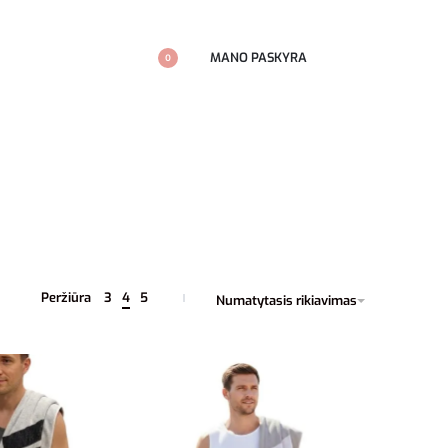
MANO PASKYRA
0
Peržiūra
3
4
5
Numatytasis rikiavimas