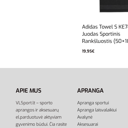
Adidas Towel S KE7
Juodas Sportinis
Rankšluostis (50×
19,95
€
Į krepšelį
APIE MUS
APRANGA
VLSport.lt – sporto
Apranga sportui
aprangos ir aksesuarų
Apranga laisvalaikiui
el.parduotuvė aktyviam
Avalynė
gyvenimo būdui. Čia rasite
Aksesuarai