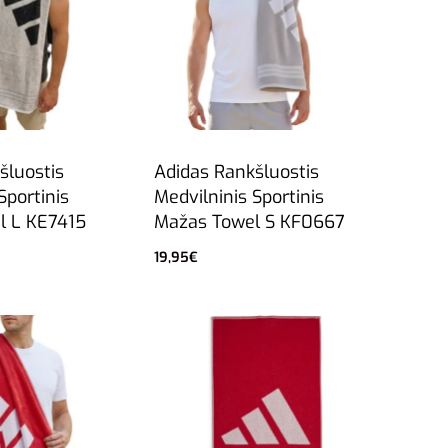
šluostis
Adidas Rankšluostis
Sportinis
Medvilninis Sportinis
el L KE7415
Mažas Towel S KF0667
19,95
€
Į krepšelį