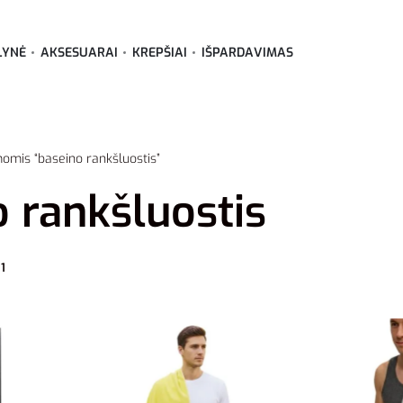
LYNĖ
AKSESUARAI
KREPŠIAI
IŠPARDAVIMAS
omis “baseino rankšluostis”
 rankšluostis
1