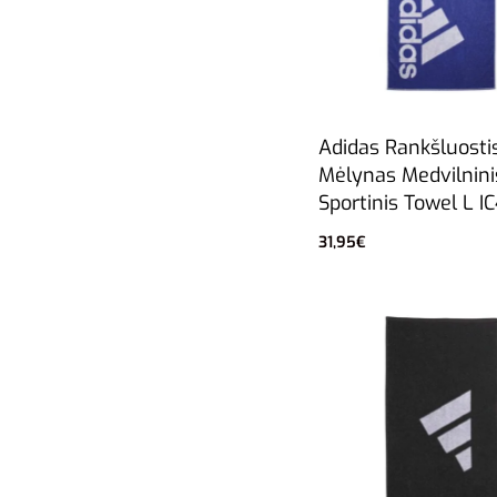
Adidas Rankšluosti
Mėlynas Medvilnini
Sportinis Towel L I
31,95
€
Į krepšelį