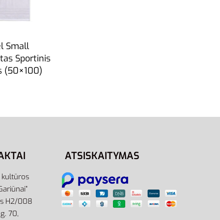
l Small
tas Sportinis
s (50×100)
AKTAI
ATSISKAITYMAS
r kultūros
Gariūnai”
as H2/008
g. 70,