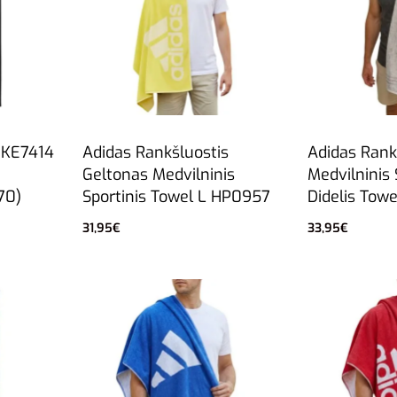
 KE7414
Adidas Rankšluostis
Adidas Rank
Geltonas Medvilninis
Medvilninis 
70)
Sportinis Towel L HP0957
Didelis Tow
31,95
€
33,95
€
Į krepšelį
Į krepšelį