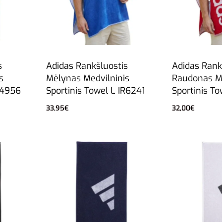
s
Adidas Rankšluostis
Adidas Rank
s
Mėlynas Medvilninis
Raudonas Me
C4956
Sportinis Towel L IR6241
Sportinis To
33,95
€
32,00
€
Į krepšelį
Į krepšelį