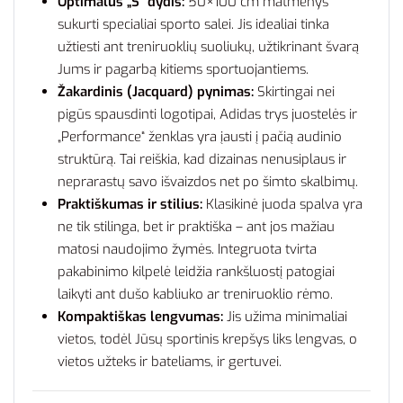
Optimalus „S“ dydis:
50×100 cm matmenys
sukurti specialiai sporto salei. Jis idealiai tinka
užtiesti ant treniruoklių suoliukų, užtikrinant švarą
Jums ir pagarbą kitiems sportuojantiems.
Žakardinis (Jacquard) pynimas:
Skirtingai nei
pigūs spausdinti logotipai, Adidas trys juostelės ir
„Performance“ ženklas yra įausti į pačią audinio
struktūrą. Tai reiškia, kad dizainas nenusiplaus ir
neprarastų savo išvaizdos net po šimto skalbimų.
Praktiškumas ir stilius:
Klasikinė juoda spalva yra
ne tik stilinga, bet ir praktiška – ant jos mažiau
matosi naudojimo žymės. Integruota tvirta
pakabinimo kilpelė leidžia rankšluostį patogiai
laikyti ant dušo kabliuko ar treniruoklio rėmo.
Kompaktiškas lengvumas:
Jis užima minimaliai
vietos, todėl Jūsų sportinis krepšys liks lengvas, o
vietos užteks ir bateliams, ir gertuvei.