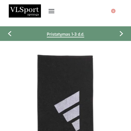
0
Pristatymas 1-3 d.d.