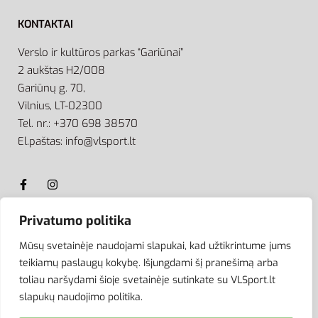
KONTAKTAI
Verslo ir kultūros parkas “Gariūnai”
2 aukštas H2/008
Gariūnų g. 70,
Vilnius, LT-02300
Tel. nr.: +370 698 38570
El.paštas: info@vlsport.lt
Privatumo politika
ATSISKAITYMAS
Mūsų svetainėje naudojami slapukai, kad užtikrintume jums
teikiamų paslaugų kokybę. Išjungdami šį pranešimą arba
toliau naršydami šioje svetainėje sutinkate su VLSport.lt
slapukų naudojimo politika.