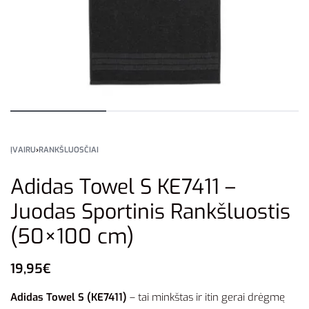
ĮVAIRU
›
RANKŠLUOSČIAI
Adidas Towel S KE7411 –
Juodas Sportinis Rankšluostis
(50×100 cm)
19,95
€
Adidas Towel S (KE7411)
– tai minkštas ir itin gerai drėgmę