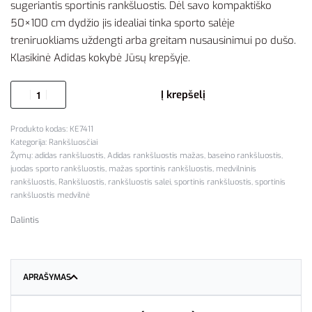
sugeriantis sportinis rankšluostis. Dėl savo kompaktiško
50×100 cm dydžio jis idealiai tinka sporto salėje
treniruokliams uždengti arba greitam nusausinimui po dušo.
Klasikinė Adidas kokybė Jūsų krepšyje.
Į krepšelį
KE7411
Kategorija:
Rankšluosčiai
Žymų:
adidas rankšluostis
,
Adidas rankšluostis mažas
,
baseino rankšluostis
,
juodas sporto rankšluostis
,
mažas sportinis rankšluostis
,
medvilninis
rankšluostis
,
Rankšluostis
,
rankšluostis salei
,
sportinis rankšluostis
,
sportinis
rankšluostis medvilnė
Dalintis
APRAŠYMAS