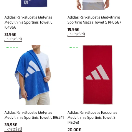
Adidas Rankšluostis Mėlynas
Adidas Rankšluostis Medvilninis
Medvilninis Sportinis Towel L
Sportinis Mažas Towel S KF0667
IC4956
19,95
€
Į krepšelį
31,95
€
Į krepšelį
Adidas Rankšluostis Mėlynas
Adidas Rankšluostis Raudonas
Medvilninis Sportinis Towel L IR6241
Medvilninis Sportinis Towel S
IR6243
33,95
€
Į krepšelį
20,00
€