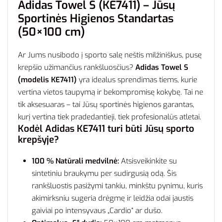
Adidas Towel S (KE7411) – Jūsų
Sportinės Higienos Standartas
(50×100 cm)
Ar Jums nusibodo į sporto salę neštis milžiniškus, pusę
krepšio užimančius rankšluosčius?
Adidas Towel S
(modelis KE7411)
yra idealus sprendimas tiems, kurie
vertina vietos taupymą ir bekompromisę kokybę. Tai ne
tik aksesuaras – tai Jūsų sportinės higienos garantas,
kurį vertina tiek pradedantieji, tiek profesionalūs atletai.
Kodėl Adidas KE7411 turi būti Jūsų sporto
krepšyje?
100 % Natūrali medvilnė:
Atsisveikinkite su
sintetiniu braukymu per sudirgusią odą. Šis
rankšluostis pasižymi tankiu, minkštu pynimu, kuris
akimirksniu sugeria drėgmę ir leidžia odai jaustis
gaiviai po intensyvaus „Cardio“ ar dušo.