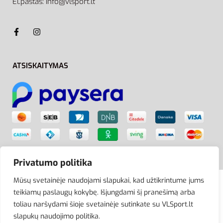
El.paštas: info@vlsport.lt
ATSISKAITYMAS
Privatumo politika
Mūsų svetainėje naudojami slapukai, kad užtikrintume jums
teikiamų paslaugų kokybę. Išjungdami šį pranešimą arba
© VLSport. 2026. Visos teisės saugomos.
toliau naršydami šioje svetainėje sutinkate su VLSport.lt
Kopijuoti, platinti svetainės turinį be autorių sutikimo
slapukų naudojimo politika.
griežtai draudžiama.