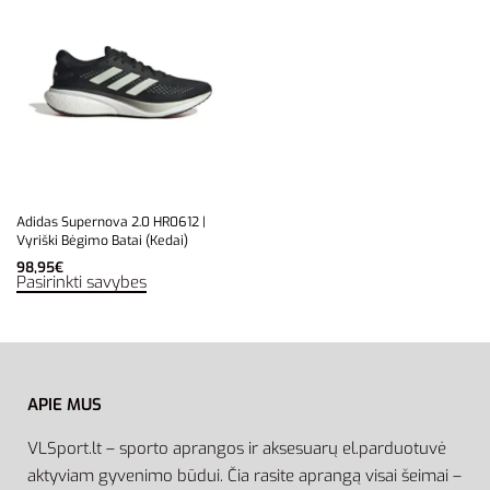
Adidas Supernova 2.0 HR0612 |
Vyriški Bėgimo Batai (Kedai)
98,95
€
Pasirinkti savybes
APIE MUS
VLSport.lt – sporto aprangos ir aksesuarų el.parduotuvė
aktyviam gyvenimo būdui. Čia rasite aprangą visai šeimai –