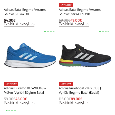
-29% OFF
Adidas Batai Bėgimo Vyrams
Adidas Batai Bėgimo Vyrams
Galaxy 6 GW4138
Galaxy Star M IF5398
54,00
€
69,00
€
49,00
€
Pasirinkti savybes
Pasirinkti savybes
-24% OFF
-23% OFF
Adidas Duramo 10 GW8349 –
Adidas Pureboost 21 GY5103 |
Mėlyni Vyriški Bėgimo Batai
Vyriški Bėgimo Batai (Kedai)
59,00
€
45,00
€
115,00
€
89,00
€
Pasirinkti savybes
Pasirinkti savybes