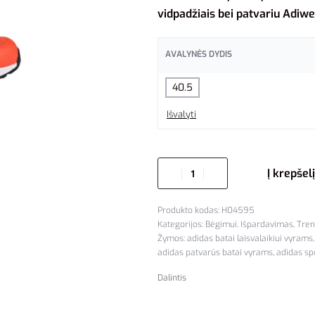
vidpadžiais bei patvariu Adiwea
AVALYNĖS DYDIS
40.5
Išvalyti
Į krepšelį
H04595
Kategorijos:
Bėgimui
,
Išpardavimas
,
Tren
Žymos:
adidas batai laisvalaikiui vyrams
adidas patvarūs batai vyrams
,
adidas sp
Dalintis