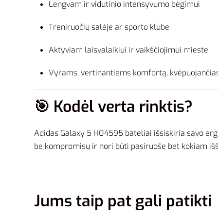
Lengvam ir vidutinio intensyvumo bėgimui
Treniruočių salėje ar sporto klube
Aktyviam laisvalaikiui ir vaikščiojimui mieste
Vyrams, vertinantiems komfortą, kvėpuojančia
🎯 Kodėl verta rinktis?
Adidas Galaxy 5 H04595 bateliai išsiskiria savo er
be kompromisų ir nori būti pasiruošę bet kokiam iššū
Jums taip pat gali patikti