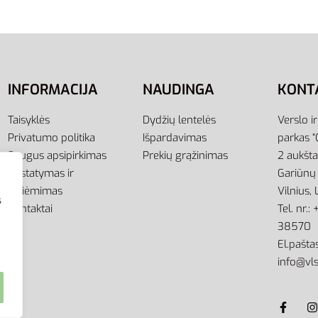
59,00
€
45,00
€
,00
€
-24% OFF
-29% OFF
Į krepšelį
ti savybes
INFORMACIJA
NAUDINGA
KONT
Taisyklės
Dydžių lentelės
Verslo i
Privatumo politika
Išpardavimas
parkas “
Saugus apsipirkimas
Prekių grąžinimas
2 aukšt
Pristatymas ir
Gariūnų 
atsiėmimas
Vilnius,
s
Kontaktai
Tel. nr.
38570
El.paštas
info@vls