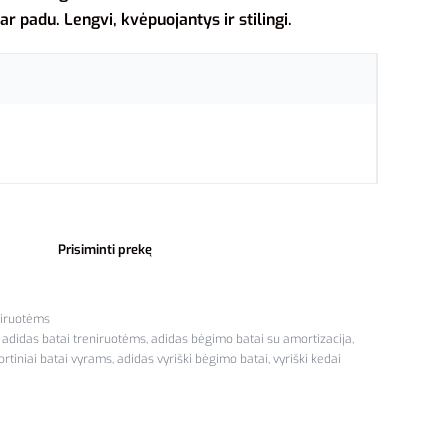
r padu. Lengvi, kvėpuojantys ir stilingi.
Prisiminti prekę
iruotėms
,
adidas batai treniruotėms
,
adidas bėgimo batai su amortizacija
,
ortiniai batai vyrams
,
adidas vyriški bėgimo batai
,
vyriški kedai