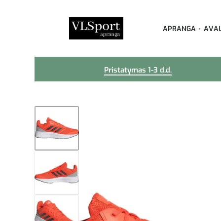
APRANGA
AVA
Pristatymas 1-3 d.d.