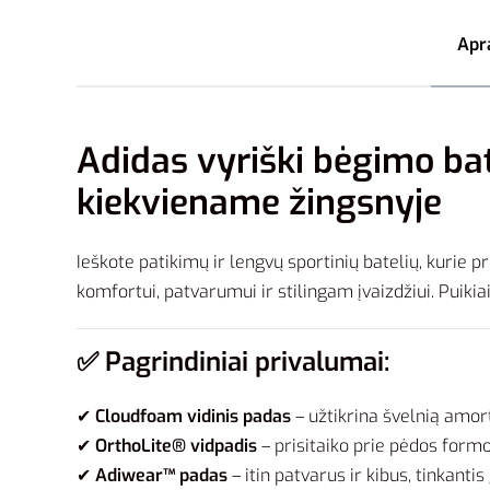
Apr
Adidas vyriški bėgimo ba
kiekviename žingsnyje
Ieškote patikimų ir lengvų sportinių batelių, kurie 
komfortui, patvarumui ir stilingam įvaizdžiui. Puiki
✅ Pagrindiniai privalumai:
✔
Cloudfoam vidinis padas
– užtikrina švelnią amort
✔
OrthoLite® vidpadis
– prisitaiko prie pėdos formo
✔
Adiwear™ padas
– itin patvarus ir kibus, tinkant