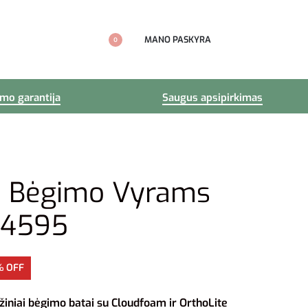
MANO PASKYRA
0
imo garantija
Saugus apsipirkimas
ai Bėgimo Vyrams
04595
% OFF
žiniai bėgimo batai su Cloudfoam ir OrthoLite