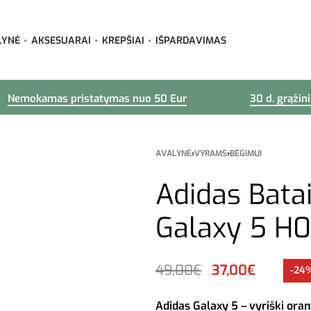
LYNĖ
AKSESUARAI
KREPŠIAI
IŠPARDAVIMAS
Nemokamas pristatymas nuo 50 Eur
30 d. grąžin
AVALYNĖ
›
VYRAMS
›
BĖGIMUI
Adidas Bat
Galaxy 5 H
49,00
€
37,00
€
-24
Adidas Galaxy 5 – vyriški oran