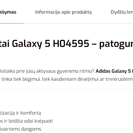
ašymas
Informacija apie produktą
Dydžių le
tai Galaxy 5 H04595 – patogu
prisitaiko prie jūsų aktyvaus gyvenimo ritmo?
Adidas Galaxy 5
ai tinka tiek bėgimui, tiek kasdieniam dėvėjimui ar treniruotėm
izaciją ir komfortą
s ir leidžia odai kvėpuoti
is įvairioms dangoms