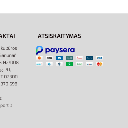
AKTAI
ATSISKAITYMAS
r kultūros
Gariūnai”
as H2/008
g. 70,
 LT-02300
: +370 698
:
port.lt