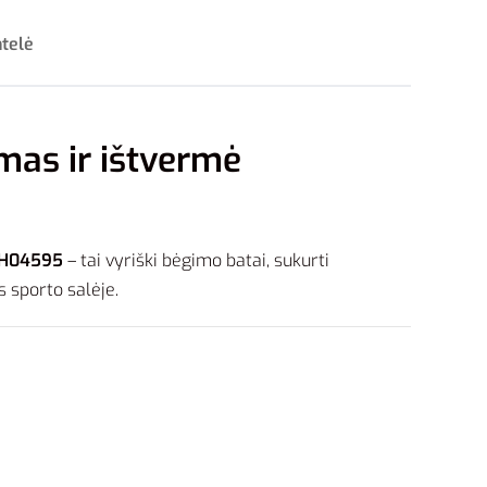
ntelė
mas ir ištvermė
 H04595
– tai vyriški bėgimo batai, sukurti
s sporto salėje.