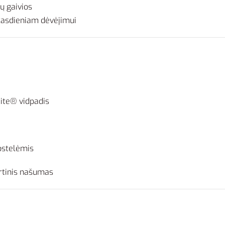
tų gaivios
r kasdieniam dėvėjimui
ite® vidpadis
uostelėmis
ortinis našumas