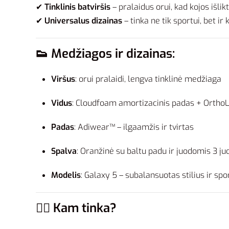
✔
Tinklinis batviršis
– pralaidus orui, kad kojos išlik
✔
Universalus dizainas
– tinka ne tik sportui, bet i
👟 Medžiagos ir dizainas:
Viršus
: orui pralaidi, lengva tinklinė medžiaga
Vidus
: Cloudfoam amortizacinis padas + OrthoL
Padas
: Adiwear™ – ilgaamžis ir tvirtas
Spalva
: Oranžinė su baltu padu ir juodomis 3 j
Modelis
: Galaxy 5 – subalansuotas stilius ir sp
🏃‍♂️ Kam tinka?