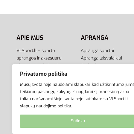
110,00
€
85,00
€
69,00
€
49
-23% OFF
Į krepšelį
Pasirink
APIE MUS
APRANGA
VLSport.lt – sporto
Apranga sportui
aprangos ir aksesuarų
Apranga laisvalaikiui
el.parduotuvė aktyviam
Avalynė
gyvenimo būdui. Čia rasite
Aksesuarai
Privatumo politika
aprangą visai šeimai –
Krepšiai
Mūsų svetainėje naudojami slapukai, kad užtikrintume jum
vyrams, moterims bei
teikiamų paslaugų kokybę. Išjungdami šį pranešimą arba
vaikams.
toliau naršydami šioje svetainėje sutinkate su VLSport.lt
slapukų naudojimo politika.
Sutinku