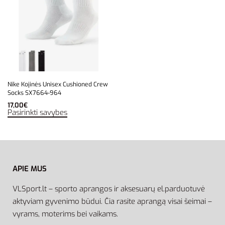
Nike Kojinės Unisex Cushioned Crew
Socks SX7664-964
17,00
€
Pasirinkti savybes
APIE MUS
VLSport.lt – sporto aprangos ir aksesuarų el.parduotuvė
aktyviam gyvenimo būdui. Čia rasite aprangą visai šeimai –
vyrams, moterims bei vaikams.