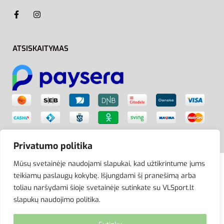
ATSISKAITYMAS
Privatumo politika
Mūsų svetainėje naudojami slapukai, kad užtikrintume jums
teikiamų paslaugų kokybę. Išjungdami šį pranešimą arba
© VLSport. 2026. Visos teisės saugomos.
toliau naršydami šioje svetainėje sutinkate su VLSport.lt
Kopijuoti, platinti svetainės turinį be autorių sutikimo
slapukų naudojimo politika.
griežtai draudžiama.