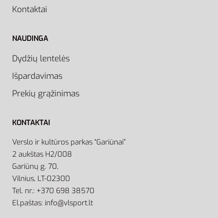
Kontaktai
NAUDINGA
Dydžių lentelės
Išpardavimas
Prekių grąžinimas
KONTAKTAI
Verslo ir kultūros parkas “Gariūnai”
2 aukštas H2/008
Gariūnų g. 70,
Vilnius, LT-02300
Tel. nr.: +370 698 38570
El.paštas: info@vlsport.lt