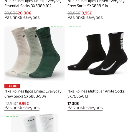
Nike Kojinės Ilgos Dri-FIT Everyday
Nike Kojinės Ilgos Unisex Everyday
Essential Socks DX5089-102
Crew Socks SX6888-914
23,00
€
20,00
€
22,95
€
19,95
€
Pasirinkti savybes
Pasirinkti savybes
-13% OFF
Nike Kojinės Ilgos Unisex Everyday
Nike Kojinės Multiplier Ankle Socks
Crew Socks SX6888-994
SX7556-010
22,95
€
19,95
€
17,00
€
Pasirinkti savybes
Pasirinkti savybes