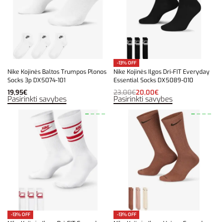
-13% OFF
Nike Kojinės Baltos Trumpos Plonos
Nike Kojinės Ilgos Dri-FIT Everyday
Socks 3p DX5074-101
Essential Socks DX5089-010
19,95
€
23,00
€
20,00
€
Pasirinkti savybes
Pasirinkti savybes
-13% OFF
-13% OFF