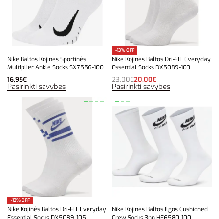
-13% OFF
Nike Baltos Kojinės Sportinės
Nike Kojinės Baltos Dri-FIT Everyday
Multiplier Ankle Socks SX7556-100
Essential Socks DX5089-103
16,95
€
23,00
€
20,00
€
Pasirinkti savybes
Pasirinkti savybes
-13% OFF
Nike Kojinės Baltos Dri-FIT Everyday
Nike Kojinės Baltos Ilgos Cushioned
Essential Socks DX5089-105
Crew Socks 3pp HF6580-100