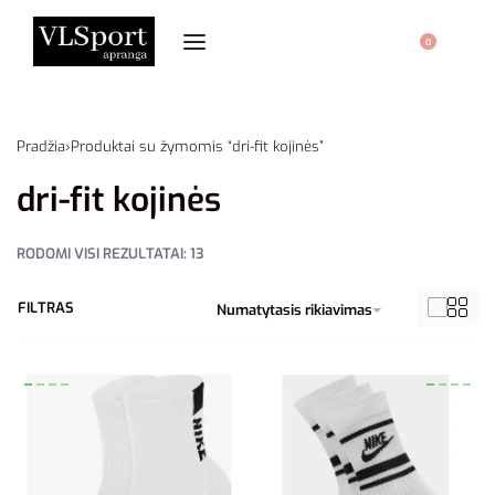
0
Pradžia
›
Produktai su žymomis “dri-fit kojinės”
dri-fit kojinės
RODOMI VISI REZULTATAI: 13
FILTRAS
Numatytasis rikiavimas