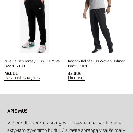
Nike Kelnės Jersey Club OH Pants
Reebok Kelnės Ess Woven Unlined
BV2766-010
Pant FP9170
48,00
€
33,00
€
Pasirinkti savybes
Į krepšelį
APIE MUS
VLSport.lt – sporto aprangos ir aksesuarų el.parduotuvė
aktyviam gyvenimo būdui. Čia rasite aprangą visai šeimai –