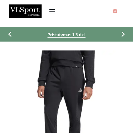
0
Pristatymas 1-3 d.d.