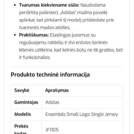
Tvarumas kiekviename siūle:
Naudodama
perdirbtą poliesterį, „Adidas“ mažina poveikį
aplinkai, tad pirkdami šį modelį prisidedate prie
tvaresnės mados ateities.
Praktiškumas:
Elastingas juosmuo su
reguliuojamu raišteliu ir dvi erdvios šoninės
kišenės užtikrina, kad kelnės būtų ne tik gražios, bet
ir funkcionalios.
Produkto techninė informacija
Savybė
Aprašymas
Gamintojas
Adidas
Modelis
Essentials Small Logo Single Jersey
Prekės
JF1105
kodas