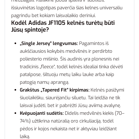
išsiuvinėtas logotipas paverčia šias kelnes universaliu
pagrindu bet kokiam laisvalaikio deriniui.
Kodėl Adidas JF1105 kelnės turėtų būti
Jūsų spintoje?
„Single Jersey“ lengvumas:
Pagamintos iš
aukščiausios kokybės medvilnės ir perdirbto
poliesterio mišinio. Šis audinis yra plonesnis nei
tradicinis „fleece“, todėl kelnės idealiai tinka dėvėti
patalpose, šiltuoju metų laiku lauke arba kaip
patogią namų aprangą.
Grakštus „Tapered Fit“ kirpimas:
Kelnės pasižymi
šiuolaikišku, siaurėjančiu siluetu. Tai leidžia ne tik
laisvai judėti, bet ir pabrėžti Jūsų aviimą avalynę.
Kvėpuojanti sudėtis:
Didelis medvilnės kiekis (70–
74%) užtikrina natūralią oro cirkuliaciją, todėl
pėdos ir kojos nekaista net ir aktyviau leidžiant
laiką.