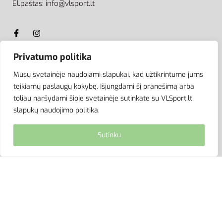
El.paštas: info@vlsport.lt
Privatumo politika
ATSISKAITYMAS
Mūsų svetainėje naudojami slapukai, kad užtikrintume jums
teikiamų paslaugų kokybę. Išjungdami šį pranešimą arba
toliau naršydami šioje svetainėje sutinkate su VLSport.lt
slapukų naudojimo politika.
Sutinku
© VLSport. 2026. Visos teisės saugomos.
Kopijuoti, platinti svetainės turinį be autorių sutikimo
griežtai draudžiama.