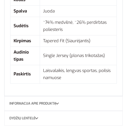
Spalva
Juoda
~74% medvilnė, ~26% perdirbtas
Sudėtis
poliesteris
Kirpimas
Tapered Fit (Siaurėjantis)
Audinio
Single Jersey (plonas trikotažas)
tipas
Laisvalaikis, lengvas sportas, poilsis
Paskirtis
namuose
INFORMACIJA APIE PRODUKTĄ
DYDŽIŲ LENTELĖ