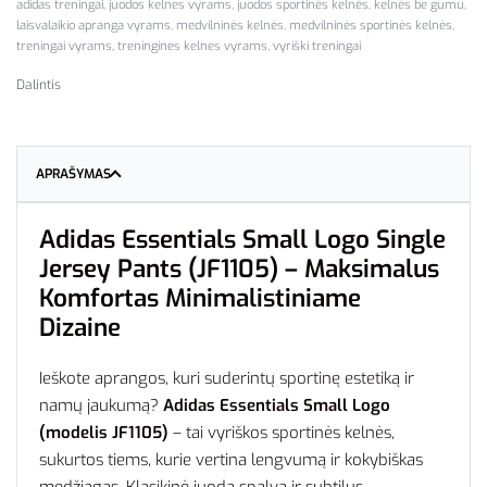
adidas treningai
,
juodos kelnes vyrams
,
juodos sportinės kelnės
,
kelnės be gumu
,
laisvalaikio apranga vyrams
,
medvilninės kelnės
,
medvilninės sportinės kelnės
,
treningai vyrams
,
treningines kelnes vyrams
,
vyriški treningai
Dalintis
APRAŠYMAS
Adidas Essentials Small Logo Single
Jersey Pants (JF1105) – Maksimalus
Komfortas Minimalistiniame
Dizaine
Ieškote aprangos, kuri suderintų sportinę estetiką ir
namų jaukumą?
Adidas Essentials Small Logo
(modelis JF1105)
– tai vyriškos sportinės kelnės,
sukurtos tiems, kurie vertina lengvumą ir kokybiškas
medžiagas. Klasikinė juoda spalva ir subtilus,