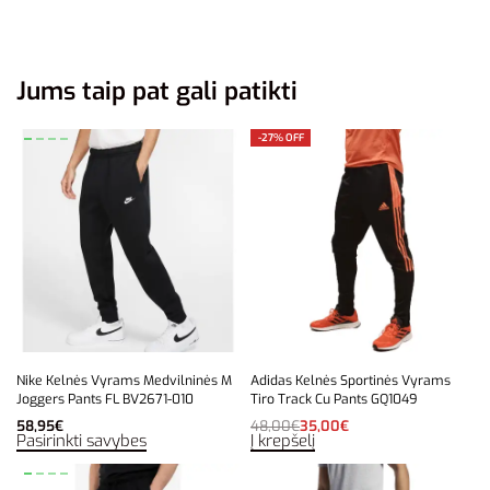
Jums taip pat gali patikti
-27% OFF
Nike Kelnės Vyrams Medvilninės M
Adidas Kelnės Sportinės Vyrams
Joggers Pants FL BV2671-010
Tiro Track Cu Pants GQ1049
58,95
€
48,00
€
35,00
€
Pasirinkti savybes
Į krepšelį