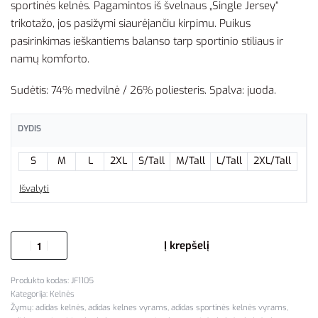
sportinės kelnės. Pagamintos iš švelnaus „Single Jersey“
trikotažo, jos pasižymi siaurėjančiu kirpimu. Puikus
pasirinkimas ieškantiems balanso tarp sportinio stiliaus ir
namų komforto.
Sudėtis: 74% medvilnė / 26% poliesteris. Spalva: juoda.
DYDIS
S
M
L
2XL
S/Tall
M/Tall
L/Tall
2XL/Tall
Išvalyti
Į krepšelį
JF1105
Kategorija:
Kelnės
Žymų:
adidas kelnės
,
adidas kelnes vyrams
,
adidas sportinės kelnės vyrams
,