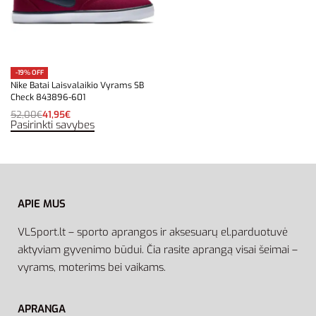
-19% OFF
Nike Batai Laisvalaikio Vyrams SB
Check 843896-601
52,00
€
41,95
€
Pasirinkti savybes
APIE MUS
VLSport.lt – sporto aprangos ir aksesuarų el.parduotuvė
aktyviam gyvenimo būdui. Čia rasite aprangą visai šeimai –
vyrams, moterims bei vaikams.
APRANGA