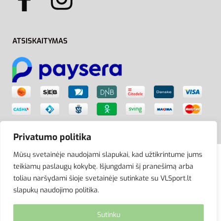
ATSISKAITYMAS
Privatumo politika
Mūsų svetainėje naudojami slapukai, kad užtikrintume jums
teikiamų paslaugų kokybę. Išjungdami šį pranešimą arba
© VLSport. 2026. Visos teisės saugomos.
toliau naršydami šioje svetainėje sutinkate su VLSport.lt
Kopijuoti, platinti svetainės turinį be autorių sutikimo
slapukų naudojimo politika.
griežtai draudžiama.
Sutinku
site by eworks