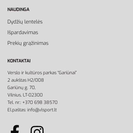
NAUDINGA
Dydžių lentelės
Išpardavimas
Prekių grąžinimas
KONTAKTAI
Verslo ir kultūros parkas “Gariūnai”
2 aukštas H2/008
Gariūnų g. 70,
Vilnius, LT-02300
Tel. nr.: +370 698 38570
El.paštas: info@vlsport.lt