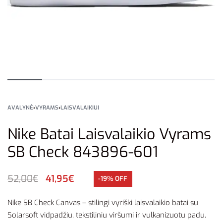
AVALYNĖ
›
VYRAMS
›
LAISVALAIKIUI
Nike Batai Laisvalaikio Vyrams
SB Check 843896-601
52,00
€
41,95
€
-19% OFF
Nike SB Check Canvas – stilingi vyriški laisvalaikio batai su
Solarsoft vidpadžiu, tekstiliniu viršumi ir vulkanizuotu padu.