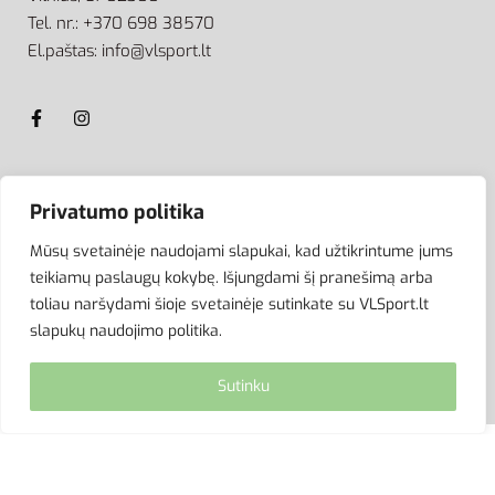
Tel. nr.: +370 698 38570
El.paštas: info@vlsport.lt
ATSISKAITYMAS
Privatumo politika
Mūsų svetainėje naudojami slapukai, kad užtikrintume jums
teikiamų paslaugų kokybę. Išjungdami šį pranešimą arba
toliau naršydami šioje svetainėje sutinkate su VLSport.lt
slapukų naudojimo politika.
Sutinku
© VLSport. 2026. Visos teisės saugomos.