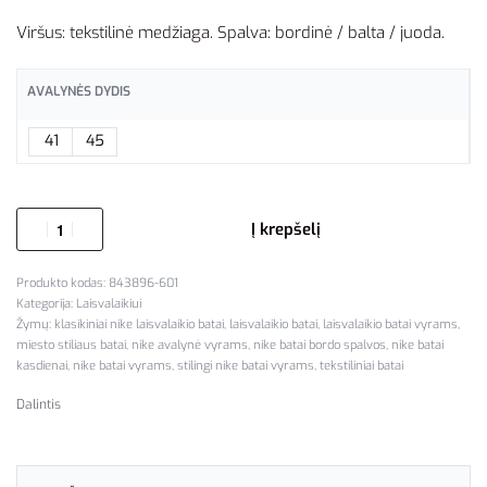
Viršus: tekstilinė medžiaga. Spalva: bordinė / balta / juoda.
AVALYNĖS DYDIS
41
45
Į krepšelį
843896-601
Kategorija:
Laisvalaikiui
Žymų:
klasikiniai nike laisvalaikio batai
,
laisvalaikio batai
,
laisvalaikio batai vyrams
,
miesto stiliaus batai
,
nike avalynė vyrams
,
nike batai bordo spalvos
,
nike batai
kasdienai
,
nike batai vyrams
,
stilingi nike batai vyrams
,
tekstiliniai batai
Dalintis