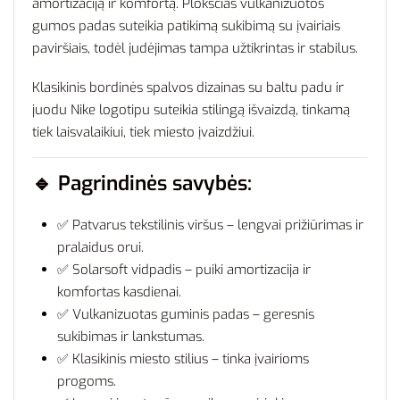
amortizaciją ir komfortą. Plokščias vulkanizuotos
gumos padas suteikia patikimą sukibimą su įvairiais
paviršiais, todėl judėjimas tampa užtikrintas ir stabilus.
Klasikinis bordinės spalvos dizainas su baltu padu ir
juodu Nike logotipu suteikia stilingą išvaizdą, tinkamą
tiek laisvalaikiui, tiek miesto įvaizdžiui.
🔹
Pagrindinės savybės:
✅ Patvarus tekstilinis viršus – lengvai prižiūrimas ir
pralaidus orui.
✅ Solarsoft vidpadis – puiki amortizacija ir
komfortas kasdienai.
✅ Vulkanizuotas guminis padas – geresnis
sukibimas ir lankstumas.
✅ Klasikinis miesto stilius – tinka įvairioms
progoms.