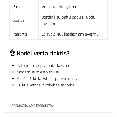
Padas
Vulkanizuota guma
Bordinė su baltu padu ir juodu
Spalva
logotipu
Paskirtis
Laisvalaikiui, kasdieniam avėjimui
👌
Kodėl verta rinktis?
Patogūs ir lengvi batai kasdienai.
Modernus miesto stilius.
Aukšta Nike kokybė ir patvarumas.
Puikus kainos ir kokybės santykis.
INFORMACIJA APIE PRODUKTĄ