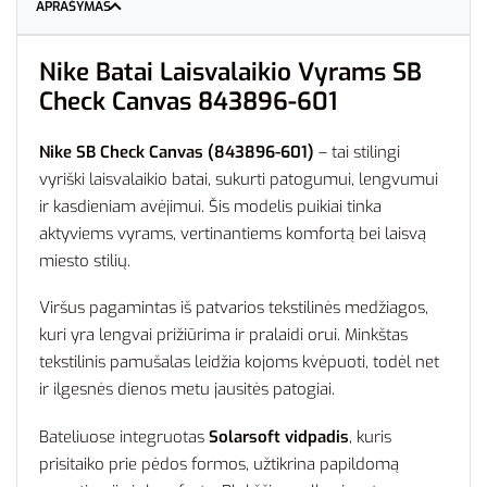
APRAŠYMAS
Nike Batai Laisvalaikio Vyrams SB
Check Canvas 843896-601
Nike SB Check Canvas (843896-601)
– tai stilingi
vyriški laisvalaikio batai, sukurti patogumui, lengvumui
ir kasdieniam avėjimui. Šis modelis puikiai tinka
aktyviems vyrams, vertinantiems komfortą bei laisvą
miesto stilių.
Viršus pagamintas iš patvarios tekstilinės medžiagos,
kuri yra lengvai prižiūrima ir pralaidi orui. Minkštas
tekstilinis pamušalas leidžia kojoms kvėpuoti, todėl net
ir ilgesnės dienos metu jausitės patogiai.
Bateliuose integruotas
Solarsoft vidpadis
, kuris
prisitaiko prie pėdos formos, užtikrina papildomą