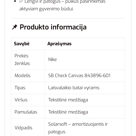
✅ Lengvi ir patogūs – puikus pasirinkimas
aktyviam gyvenimo būdui.
📌
Produkto informacija
Savybė
Aprašymas
Prekės
Nike
ženklas
Modelis
SB Check Canvas 843896-601
Tipas
Laisvalaikio batai vyrams
Viršus
Tekstilinė medžiaga
Pamušalas
Tekstilinė medžiaga
Solarsoft – amortizuojantis ir
Vidpadis
patogus