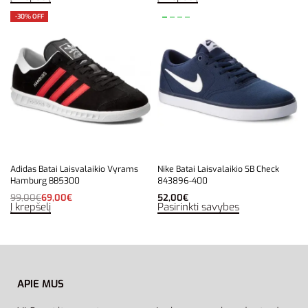
-30% OFF
Adidas Batai Laisvalaikio Vyrams
Nike Batai Laisvalaikio SB Check
Hamburg BB5300
843896-400
99,00
€
69,00
€
52,00
€
Į krepšelį
Pasirinkti savybes
APIE MUS