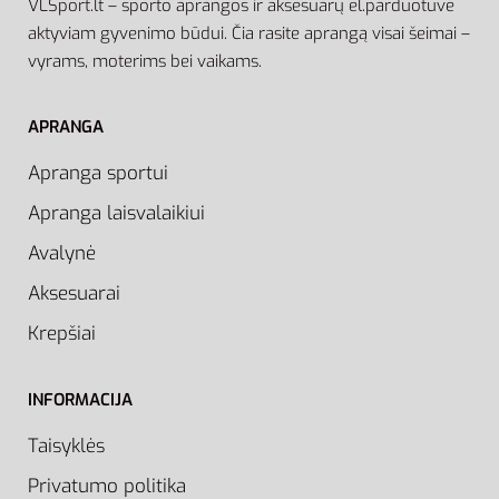
VLSport.lt – sporto aprangos ir aksesuarų el.parduotuvė
aktyviam gyvenimo būdui. Čia rasite aprangą visai šeimai –
vyrams, moterims bei vaikams.
APRANGA
Apranga sportui
Apranga laisvalaikiui
Avalynė
Aksesuarai
Krepšiai
INFORMACIJA
Taisyklės
Privatumo politika