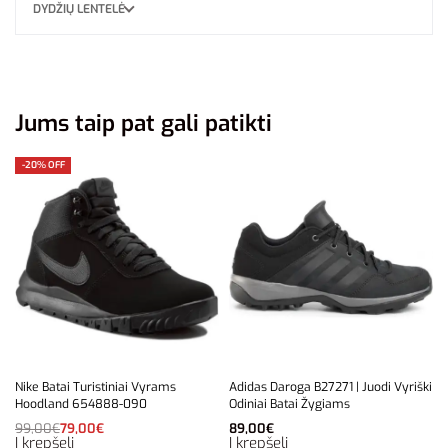
DYDŽIŲ LENTELĖ
Jums taip pat gali patikti
-20% OFF
Nike Batai Turistiniai Vyrams
Adidas Daroga B27271 | Juodi Vyriški
Hoodland 654888-090
Odiniai Batai Žygiams
99,00
€
79,00
€
89,00
€
Į krepšelį
Į krepšelį