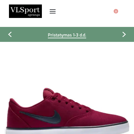
0
Pristatymas 1-3 d.d.