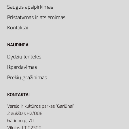
Saugus apsipirkimas
Pristatymas ir atsiėmimas
Kontaktai
NAUDINGA
Dydžių lentelės
Išpardavimas
Prekių grąžinimas
KONTAKTAI
Verslo ir kultūros parkas “Gariūnai”
2 aukštas H2/008
Gariūnų g. 70,
Vilnius, LT-02300