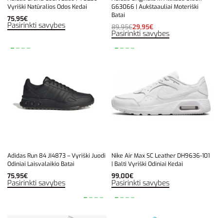
Vyriški Natūralios Odos Kedai
G63066 | Aukštaauliai Moteriški
Batai
75,95
€
Pasirinkti savybes
89,95
€
29,95
€
Pasirinkti savybes
Adidas Run 84 JI4873 – Vyriški Juodi
Nike Air Max SC Leather DH9636-101
Odiniai Laisvalaikio Batai
| Balti Vyriški Odiniai Kedai
75,95
€
99,00
€
Pasirinkti savybes
Pasirinkti savybes