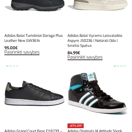
Adidas Batai Turistiniai Daroga Plus
Adidas Batai Vyrams Laisvalaikio
Leather New GW3614
Aspyre JS0236 | Natūrali Oda |
Smėlio Spalva
95,00
€
Pasirinkti savybes
84,99
€
Pasirinkti savybes
-67% OFF
Adidas Grand Court Base FY8239 –
Adidas Originals M Attitude Sleek