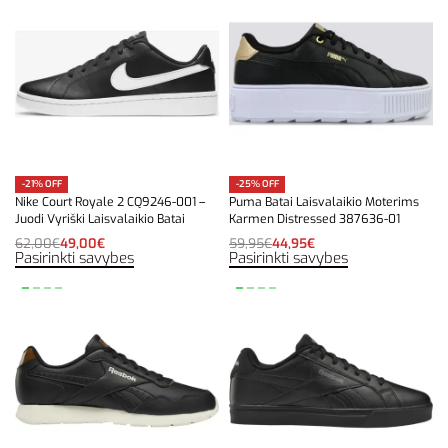
-21% OFF
-25% OFF
Nike Court Royale 2 CQ9246-001 –
Puma Batai Laisvalaikio Moterims
Juodi Vyriški Laisvalaikio Batai
Karmen Distressed 387636-01
62,00
€
49,00
€
59,95
€
44,95
€
Pasirinkti savybes
Pasirinkti savybes