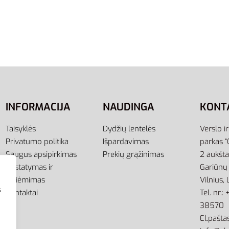
Batai Laisvalaikio Vyrams
Adidas Batai Laisvalaikio
CL CM9819
Tubular Radial BA7780
,00
€
120,00
€
39,00
€
-20% OFF
-68% OFF
ti savybes
Pasirinkti savybes
INFORMACIJA
NAUDINGA
KONT
Taisyklės
Dydžių lentelės
Verslo i
Privatumo politika
Išpardavimas
parkas “
Saugus apsipirkimas
Prekių grąžinimas
2 aukšt
Pristatymas ir
Gariūnų 
atsiėmimas
Vilnius,
s
Kontaktai
Tel. nr.
38570
El.paštas