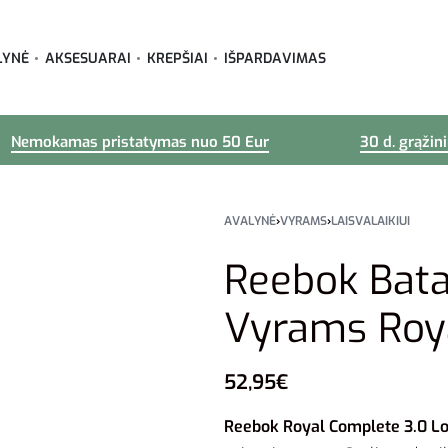
LYNĖ
AKSESUARAI
KREPŠIAI
IŠPARDAVIMAS
Nemokamas pristatymas nuo 50 Eur
30 d. grąžin
AVALYNĖ
›
VYRAMS
›
LAISVALAIKIUI
Reebok Batai
Vyrams Roy
52,95
€
Reebok Royal Complete 3.0 L