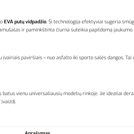
to
EVA putų vidpadžio
. Ši technologija efektyviai sugeria smūg
 pamušalas ir paminkštinta čiurna suteikia papildomą jaukumo p
įvairiais paviršiais – nuo asfalto iki sporto salės dangos. Ta
 batus vienu universaliausių modelių rinkoje. Jie idealiai dera 
įvaizdį.
Aprašymas