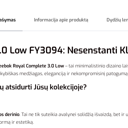
ašymas
Informacija apie produktą
Dydžių le
.0 Low FY3094: Nesenstanti Kl
eebok Royal Complete 3.0 Low
– tai minimalistinio dizaino lai
kokybiškas medžiagas, eleganciją ir nekompromisinį patogumą
ų atsidurti Jūsų kolekcijoje?
os derinio
. Tai ne tik suteikia avalynei solidžią išvaizdą, bet 
formą ir estetiką.