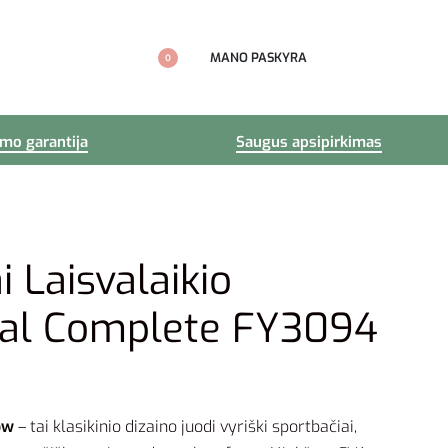
MANO PASKYRA
0
imo garantija
Saugus apsipirkimas
 Laisvalaikio
al Complete FY3094
ow
– tai klasikinio dizaino juodi vyriški sportbačiai,