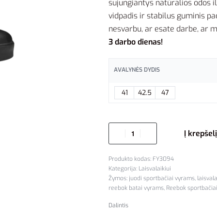
sujungiantys natūralios odos
vidpadis ir stabilus guminis p
nesvarbu, ar esate darbe, ar m
3 darbo dienas!
AVALYNĖS DYDIS
41
42.5
47
Į krepšelį
FY3094
Kategorija:
Laisvalaikiui
Žymos:
juodi sportbačiai vyrams
,
laisvala
reebok batai vyrams
,
Reebok sportbačia
Dalintis