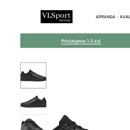
APRANGA
AVA
Pristatymas 1-3 d.d.