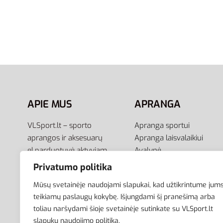
Adidas Cloudfoam Ultimate
Reebok 
CG5800 – Juodi Vyriški
Royal 
Laisvalaikio Batai
65,00
€
52
Pasirink
89,00
€
49,00
€
-45% OFF
Pasirinkti savybes
APIE MUS
APRANGA
VLSport.lt – sporto
Apranga sportui
aprangos ir aksesuarų
Apranga laisvalaikiui
el.parduotuvė aktyviam
Avalynė
gyvenimo būdui. Čia rasite
Aksesuarai
Privatumo politika
aprangą visai šeimai –
Krepšiai
Mūsų svetainėje naudojami slapukai, kad užtikrintume jum
vyrams, moterims bei
teikiamų paslaugų kokybę. Išjungdami šį pranešimą arba
vaikams.
toliau naršydami šioje svetainėje sutinkate su VLSport.lt
slapukų naudojimo politika.