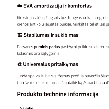
☁️ EVA amortizacija ir komfortas
Kiekvienas Jūsų žingsnis bus lengvas dėka integruo
dienos ant kojų jausitės puikiai. Minkštas tekstilės
🏗️ Stabilumas ir sukibimas
Patvarus
guminis padas
pasižymi puikiu sukibimu su 
kokiomis oro sąlygomis.
🎨 Universalus pritaikymas
Juoda spalva ir švarus, žemas profilis paverčia šiuos
tipo švarko, sukurdamas šiuolaikišką „Smart Casual“ 
Produkto techninė informacija
Savybė