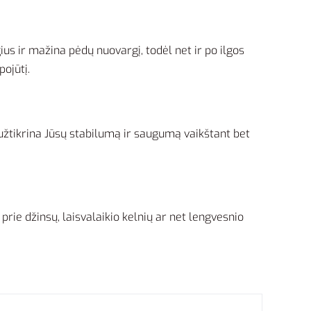
ius ir mažina pėdų nuovargį, todėl net ir po ilgos
ojūtį.
i užtikrina Jūsų stabilumą ir saugumą vaikštant bet
prie džinsų, laisvalaikio kelnių ar net lengvesnio