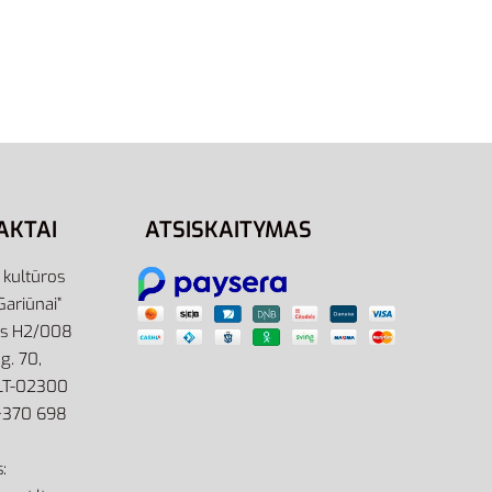
 Vyrams
Adidas Grand Court Base FY8239
– Vyriški Natūralios Odos Kedai
75,95
€
Pasirinkti savybes
AKTAI
ATSISKAITYMAS
r kultūros
Gariūnai”
as H2/008
g. 70,
 LT-02300
: +370 698
: