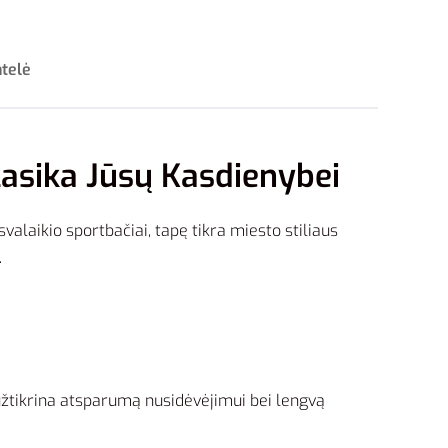
ntelė
asika Jūsų Kasdienybei
svalaikio sportbačiai, tapę tikra miesto stiliaus
.
ir užtikrina atsparumą nusidėvėjimui bei lengvą