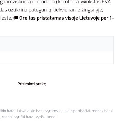
 ilgaamžiškumą ir modernų komfortą. Minkštas EVA
adas užtikrina patogumą kiekviename žingsnyje,
ieste. 🚚
Greitas pristatymas visoje Lietuvoje per 1–
Prisiminti prekę
ikio batai
,
laisvalaikio batai vyrams
,
odiniai sportbačiai
,
reebok batai
,
i
,
reebok vyriški batai
,
vyriški kedai