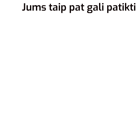
Jums taip pat gali patikti
42
42.5
44.5
44
44.5