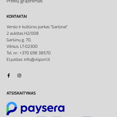
Prekių grąžinimas
KONTAKTAI
Verslo ir kultūros parkas “Gariūnai”
2 aukštas H2/008
Gariūnų g. 70,
Vilnius, LT-02300
Tel. nr.: +370 698 38570
El.paštas: info@vlsport.lt
ATSISKAITYMAS