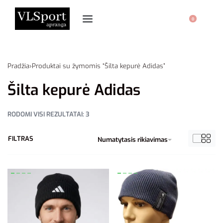
0
Pradžia
›
Produktai su žymomis “Šilta kepurė Adidas”
Šilta kepurė Adidas
RODOMI VISI REZULTATAI: 3
FILTRAS
Numatytasis rikiavimas