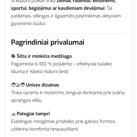
Ši kepurė puikiai tinka
žiemai, rudeniui, kelionėms,
sportui, bėgiojimui ar kasdieniam dėvėjimui
. Tai
patikimas, stilingas ir ilgaamžis pasirinkimas aktyviam
gyvenimo būdui.
Pagrindiniai privalumai
🧶
Šilta ir minkšta medžiaga
Pagaminta iš 100 % poliakrilo – efektyviai sulaiko
šilumą ir išlieka maloni liesti.
🧑‍🤝‍🧑
Unisex dizainas
Tinka vyrams ir moterims, lengvai derinama prie įvairių
aprangos stilių.
🧢
Patogiai tampri
Elastingas mezgimas prisitaiko prie galvos formos,
užtikrina komfortą nespaudžiant.