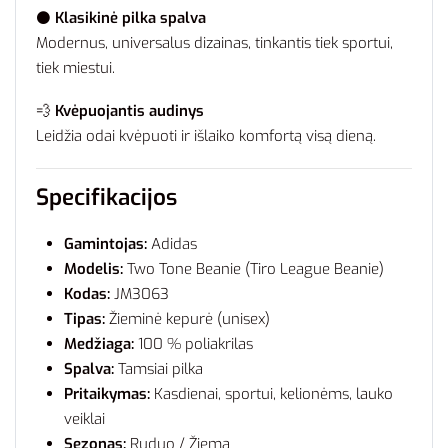
⚫
Klasikinė pilka spalva
Modernus, universalus dizainas, tinkantis tiek sportui,
tiek miestui.
💨
Kvėpuojantis audinys
Leidžia odai kvėpuoti ir išlaiko komfortą visą dieną.
Specifikacijos
Gamintojas:
Adidas
Modelis:
Two Tone Beanie (Tiro League Beanie)
Kodas:
JM3063
Tipas:
Žieminė kepurė (unisex)
Medžiaga:
100 % poliakrilas
Spalva:
Tamsiai pilka
Pritaikymas:
Kasdienai, sportui, kelionėms, lauko
veiklai
Sezonas:
Ruduo / Žiema