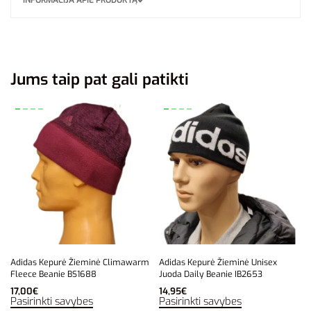
Jums taip pat gali patikti
Adidas Kepurė Žieminė Climawarm
Adidas Kepurė Žieminė Unisex
Fleece Beanie BS1688
Juoda Daily Beanie IB2653
17,00
€
14,95
€
Pasirinkti savybes
Pasirinkti savybes