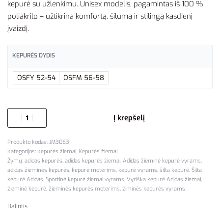
kepurė su užlenkimu. Unisex modelis, pagamintas iš 100 %
poliakrilo – užtikrina komfortą, šilumą ir stilingą kasdienį
įvaizdį.
KEPURĖS DYDIS
OSFY 52-54
OSFM 56-58
Į krepšelį
JM3063
Kategorijos:
Kepurės žiemai
,
Kepurės žiemai
Žymų:
adidas kepurės
,
adidas kepurės žiemai
,
Adidas žieminė kepurė vyrams
,
adidas žieminės kepurės
,
kepurė moterims
,
kepurė vyrams
,
šilta kepurė
,
Šilta
kepurė Adidas
,
Sportinė kepurė žiemai vyrams
,
Vyriška kepurė Adidas žiemai
,
žieminė kepurė
,
žieminės kepurės moterims
,
žiminės kepurės vyrams
Dalintis