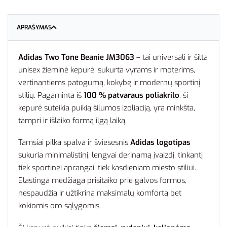
APRAŠYMAS
Adidas Two Tone Beanie JM3063
– tai universali ir šilta
unisex žieminė kepurė, sukurta vyrams ir moterims,
vertinantiems patogumą, kokybę ir modernų sportinį
stilių. Pagaminta iš
100 % patvaraus poliakrilo
, ši
kepurė suteikia puikią šilumos izoliaciją, yra minkšta,
tampri ir išlaiko formą ilgą laiką.
Tamsiai pilka spalva ir šviesesnis
Adidas logotipas
sukuria minimalistinį, lengvai derinamą įvaizdį, tinkantį
tiek sportinei aprangai, tiek kasdieniam miesto stiliui.
Elastinga medžiaga prisitaiko prie galvos formos,
nespaudžia ir užtikrina maksimalų komfortą bet
kokiomis oro sąlygomis.