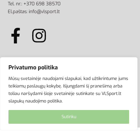
Tel. nr.: +370 698 38570
El.paštas: info@vlsport.lt
ATSISKAITYMAS
Privatumo politika
Mūsų svetainėje naudojami slapukai, kad užtikrintume jums
teikiamų paslaugų kokybę. Išjungdami šį pranešimą arba
toliau naršydami šioje svetainėje sutinkate su VLSport.lt
slapukų naudojimo politika.
Sutinku