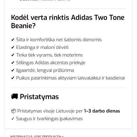
Kodėl verta rinktis Adidas Two Tone
Beanie?
✔ Šilta ir komfortiška net šaltomis dienomis
✔ Elastinga ir maloni dėvėti
✔ Tinka tiek vyrams, tiek moterims
✔ Stilingas Adidas akcentas priekyje
✔ Ilgaamžė, lengvai prižiūrima
✔ Puikus pasirinkimas aktyviam laisvalaikiui ir kasdienai
🚚
Pristatymas
📦 Pristatymas visoje Lietuvoje per
1–3 darbo dienas
✓ Saugus ir tvarkingas įpakavimas
INFORMACIJA APIE PRODUKTĄ