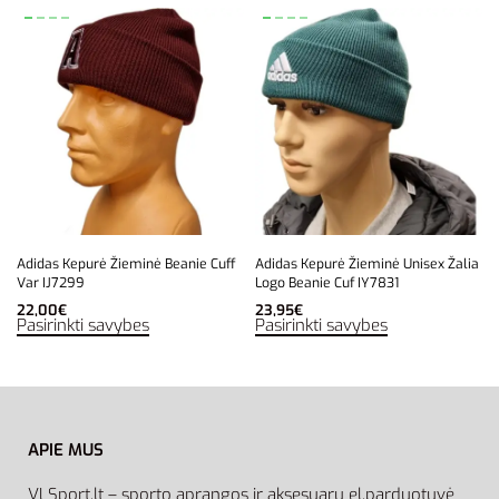
Adidas Kepurė Žieminė Beanie Cuff
Adidas Kepurė Žieminė Unisex Žalia
Var IJ7299
Logo Beanie Cuf IY7831
22,00
€
23,95
€
Pasirinkti savybes
Pasirinkti savybes
APIE MUS
VLSport.lt – sporto aprangos ir aksesuarų el.parduotuvė