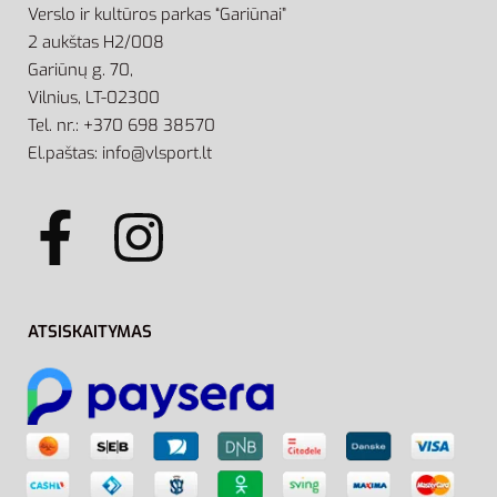
Verslo ir kultūros parkas “Gariūnai”
2 aukštas H2/008
Gariūnų g. 70,
Vilnius, LT-02300
Tel. nr.: +370 698 38570
El.paštas: info@vlsport.lt
ATSISKAITYMAS