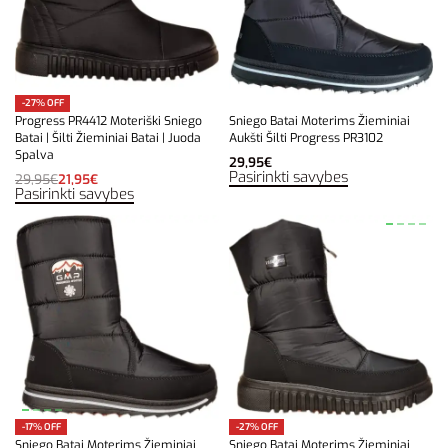
-27% OFF
Progress PR4412 Moteriški Sniego
Sniego Batai Moterims Žieminiai
Batai | Šilti Žieminiai Batai | Juoda
Aukšti Šilti Progress PR3102
Spalva
29,95
€
Pasirinkti savybes
29,95
€
21,95
€
Pasirinkti savybes
-17% OFF
-27% OFF
Sniego Batai Moterims Žieminiai
Sniego Batai Moterims Žieminiai