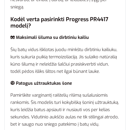
sniegą.
Kodėl verta pasirinkti Progress PR4417
modelį?
🧤 Maksimali šiluma su dirbtiniu kailiu
Šių batų vidus išklotas juodu minkštu dirbtiniu kailiuku,
kuris sukuria puikią termoizoliaciją. Jis sulaiko natūralią
kūno šilumą ir neleidžia šalčiui prasiskverbti vidun,
todėl pėdos išliks šiltos net ilgai būnant lauke.
🧥 Patogus užtrauktukas šone
Pamirškite varginantį raištelių rišimą sušalusiomis
rankomis. Šis modelis turi kokybišką šoninį užtrauktuką,
kuris leidžia batus apsiauti ir nusiauti vos per kelias
sekundes. Vidutinio aukščio aulas ne tik stilingai atrodo,
bet ir saugo nuo sniego patekimo į batų vidų.