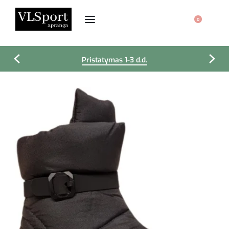
0
Pristatymas 1-3 d.d.