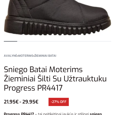
AVALYNĖ
›
MOTERIMS
›
ŽIEMINIAI BATAI
Sniego Batai Moterims
Žieminiai Šilti Su Užtrauktuku
Progress PR4417
21,95
€
29,95
€
-27% OFF
Progress PR4417
– tai neįtikėtinai jaukūs ir stilingi
sniego