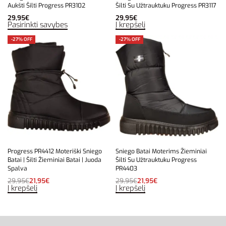
Aukšti Šilti Progress PR3102
Šilti Su Užtrauktuku Progress PR3117
29,95
€
29,95
€
Pasirinkti savybes
Į krepšelį
-27% OFF
-27% OFF
Progress PR4412 Moteriški Sniego
Sniego Batai Moterims Žieminiai
Batai | Šilti Žieminiai Batai | Juoda
Šilti Su Užtrauktuku Progress
Spalva
PR4403
29,95
€
21,95
€
29,95
€
21,95
€
Į krepšelį
Į krepšelį