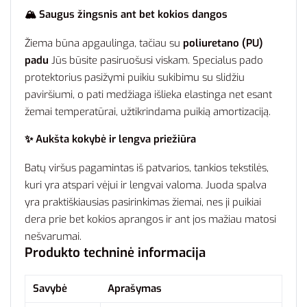
🏔️ Saugus žingsnis ant bet kokios dangos
Žiema būna apgaulinga, tačiau su
poliuretano (PU)
padu
Jūs būsite pasiruošusi viskam. Specialus pado
protektorius pasižymi puikiu sukibimu su slidžiu
paviršiumi, o pati medžiaga išlieka elastinga net esant
žemai temperatūrai, užtikrindama puikią amortizaciją.
✨ Aukšta kokybė ir lengva priežiūra
Batų viršus pagamintas iš patvarios, tankios tekstilės,
kuri yra atspari vėjui ir lengvai valoma. Juoda spalva
yra praktiškiausias pasirinkimas žiemai, nes ji puikiai
dera prie bet kokios aprangos ir ant jos mažiau matosi
nešvarumai.
Produkto techninė informacija
Savybė
Aprašymas