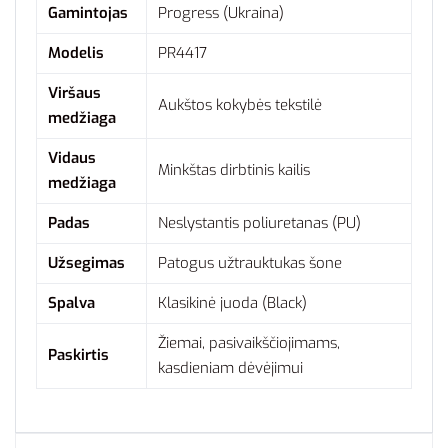
Gamintojas
Progress (Ukraina)
Modelis
PR4417
Viršaus
Aukštos kokybės tekstilė
medžiaga
Vidaus
Minkštas dirbtinis kailis
medžiaga
Padas
Neslystantis poliuretanas (PU)
Užsegimas
Patogus užtrauktukas šone
Spalva
Klasikinė juoda (Black)
Žiemai, pasivaikščiojimams,
Paskirtis
kasdieniam dėvėjimui