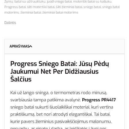
Žymų:
batai su užtrauktuku
,
juodi sniego batai
,
moteriški batai su kailiuku
,
Progress batai
,
šilti moteriški batai
,
šilti žieminiai batai
,
sniego batai
,
sniego batai
moterims
,
žieminiai batai
,
žieminiai batai moterims
Dalintis
APRAŠYMAS
Progress Sniego Batai: Jūsų Pėdų
Jaukumui Net Per Didžiausius
Šalčius
Kai už lango sninga, o termometras rodo minusą,
svarbiausia tampa patikima avalynė.
Progress PR4417
sniego batai sukurti šiuolaikiškai moteriai, kuri vertina
praktiškumą, bet nori atrodyti elegantiškai. Tai batai,
kurie pavers žieminius pasivaikščiojimus malonumu,
nesvarbu, ar einate į darbą, ar leidžiatės į žygį per