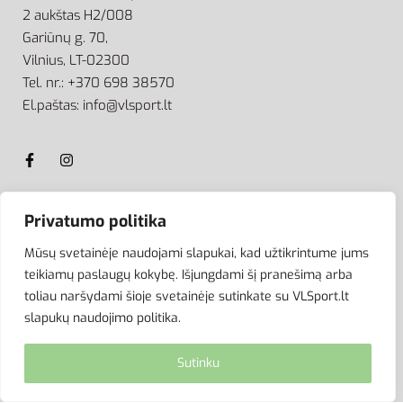
2 aukštas H2/008
Gariūnų g. 70,
Vilnius, LT-02300
Tel. nr.: +370 698 38570
El.paštas: info@vlsport.lt
Privatumo politika
ATSISKAITYMAS
Mūsų svetainėje naudojami slapukai, kad užtikrintume jums
teikiamų paslaugų kokybę. Išjungdami šį pranešimą arba
toliau naršydami šioje svetainėje sutinkate su VLSport.lt
slapukų naudojimo politika.
Sutinku