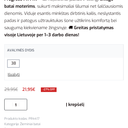
batai moterims
, sukurti maksimaliai šilumai net šalčiausiomis
dienomis. Viduje esantis minkštas dirbtinis kailis, neslystantis
padas ir patogus užtrauktukas šone užtikrins komfortą bei
saugumą kiekviename žingsnyje. 🚚
Greitas pristatymas
visoje Lietuvoje per 1–3 darbo dienas!
AVALYNĖS DYDIS
38
Išvalyti
29,95
€
21,95
€
-27% OFF
Į krepšelį
PR4417
Kategorija:
Žieminiai batai