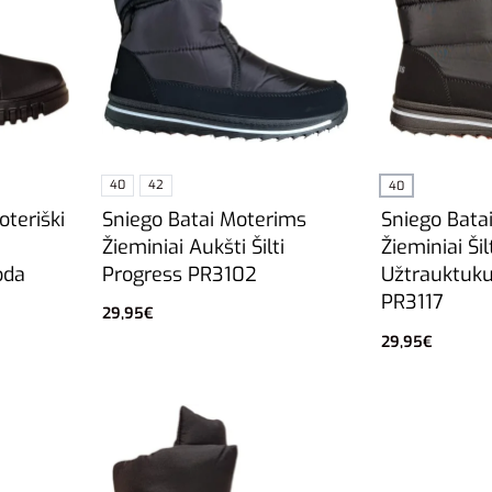
40
42
40
Sniego Batai Moterims
teriški
Sniego Bata
Žieminiai Aukšti Šilti
Žieminiai Šil
Progress PR3102
oda
Užtrauktuku
PR3117
29,95
€
Pasirinkti savybes
29,95
€
Į krepšelį