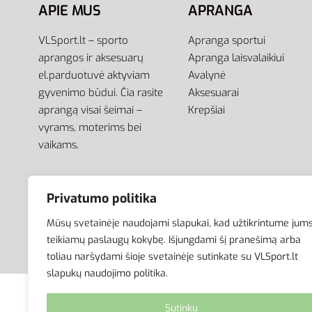
APIE MUS
APRANGA
VLSport.lt – sporto
Apranga sportui
aprangos ir aksesuarų
Apranga laisvalaikiui
el.parduotuvė aktyviam
Avalynė
gyvenimo būdui. Čia rasite
Aksesuarai
aprangą visai šeimai –
Krepšiai
vyrams, moterims bei
vaikams.
Privatumo politika
Mūsų svetainėje naudojami slapukai, kad užtikrintume jum
teikiamų paslaugų kokybę. Išjungdami šį pranešimą arba
toliau naršydami šioje svetainėje sutinkate su VLSport.lt
slapukų naudojimo politika.
© VLSport. 2026. Visos teisės saugomos.
Sutinku