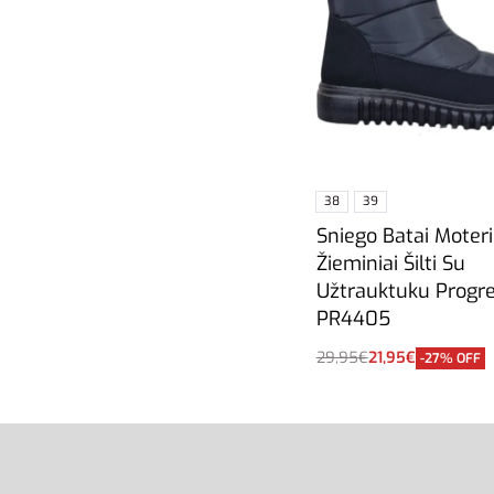
38
39
Sniego Batai Moter
Žieminiai Šilti Su
Užtrauktuku Progr
PR4405
29,95
€
21,95
€
-27% OFF
Pasirinkti savybes