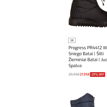
38
Progress PR4412 Mo
Sniego Batai | Šilti
Žieminiai Batai | Ju
Spalva
29,95
€
21,95
€
-27% OFF
Į krepšelį