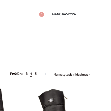
MANO PASKYRA
0
Peržiūra
3
4
5
Numatytasis rikiavimas