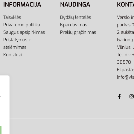
INFORMACIJA
NAUDINGA
KONT
Taisyklės
Dydžių lentelės
Verslo i
Privatumo politika
Išpardavimas
parkas “
Saugus apsipirkimas
Prekių grąžinimas
2 aukšt
Pristatymas ir
Gariūnų 
atsiėmimas
Vilnius,
Kontaktai
Tel. nr.
38570
El.paštas
info@vls
s