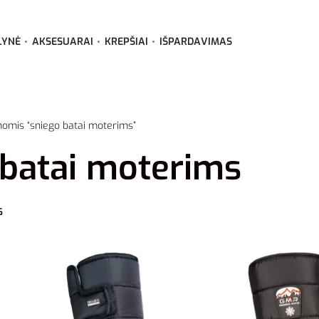
LYNĖ
AKSESUARAI
KREPŠIAI
IŠPARDAVIMAS
momis “sniego batai moterims”
 batai moterims
6