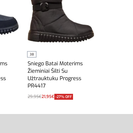
38
ims
Sniego Batai Moterims
Žieminiai Šilti Su
ess
Užtrauktuku Progress
PR4417
29,95
€
21,95
€
-27% OFF
Į krepšelį