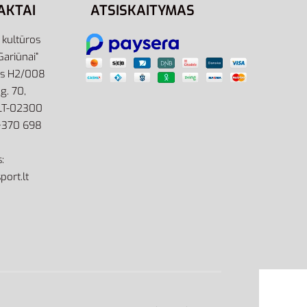
AKTAI
ATSISKAITYMAS
r kultūros
Gariūnai”
as H2/008
g. 70,
 LT-02300
: +370 698
:
port.lt