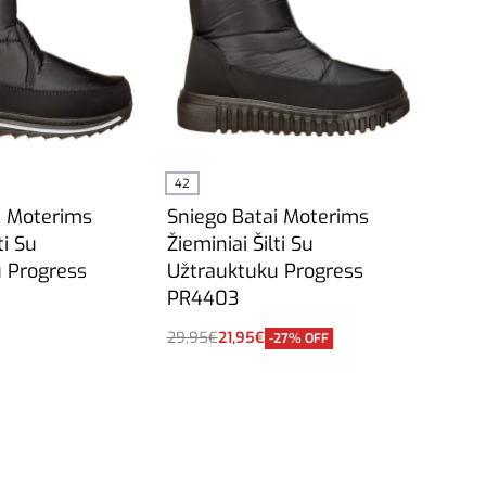
42
i Moterims
Sniego Batai Moterims
ti Su
Žieminiai Šilti Su
 Progress
Užtrauktuku Progress
PR4403
29,95
€
21,95
€
-27% OFF
Į krepšelį