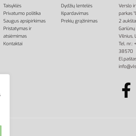
Taisyklės
Dydžių lentelės
Verslo i
Privatumo politika
Išpardavimas
parkas “
Saugus apsipirkimas
Prekių grąžinimas
2 aukšt
Pristatymas ir
Gariūnų 
atsiėmimas
Vilnius,
Kontaktai
Tel. nr.
38570
El.paštas
info@vls
s