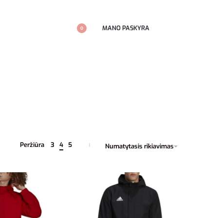
MANO PASKYRA
0
Peržiūra
3
4
5
Numatytasis rikiavimas