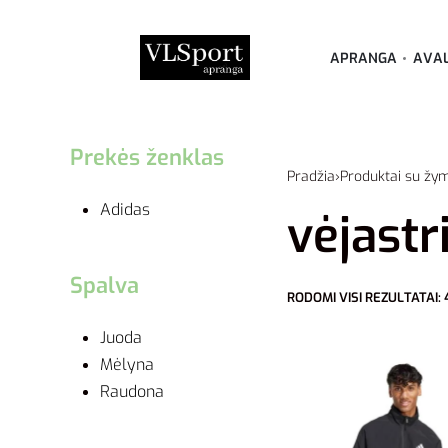
APRANGA
AVA
Prekės ženklas
Pradžia
›
Produktai su žym
Adidas
vėjastr
Spalva
RODOMI VISI REZULTATAI: 
Juoda
Mėlyna
Raudona