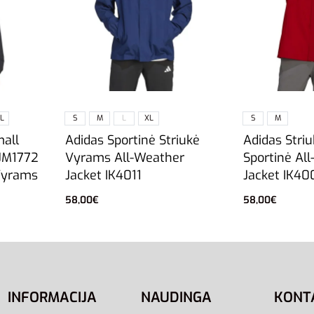
L
S
M
L
XL
S
M
mall
Adidas Sportinė Striukė
Adidas Stri
JM1772
Vyrams All-Weather
Sportinė Al
Vyrams
Jacket IK4011
Jacket IK40
58,00
€
58,00
€
Pasirinkti savybes
Pasirinkti sa
INFORMACIJA
NAUDINGA
KONT