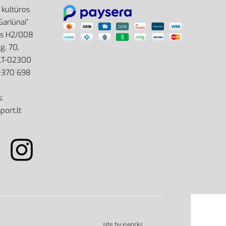
r kultūros
Gariūnai”
as H2/008
g. 70,
 LT-02300
: +370 698
:
port.lt
site by eworks