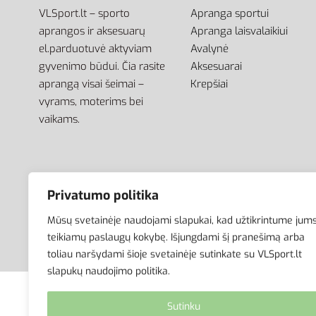
VLSport.lt – sporto
Apranga sportui
aprangos ir aksesuarų
Apranga laisvalaikiui
el.parduotuvė aktyviam
Avalynė
gyvenimo būdui. Čia rasite
Aksesuarai
aprangą visai šeimai –
Krepšiai
vyrams, moterims bei
vaikams.
Privatumo politika
Mūsų svetainėje naudojami slapukai, kad užtikrintume jum
teikiamų paslaugų kokybę. Išjungdami šį pranešimą arba
toliau naršydami šioje svetainėje sutinkate su VLSport.lt
slapukų naudojimo politika.
© VLSport. 2026. Visos teisės saugomos.
Sutinku