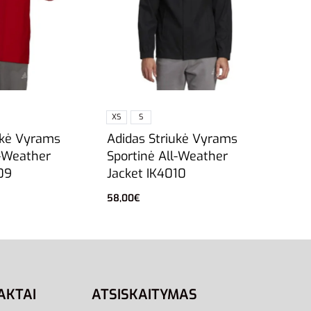
XS
S
ukė Vyrams
Adidas Striukė Vyrams
l-Weather
Sportinė All-Weather
09
Jacket IK4010
58,00
€
vybes
Pasirinkti savybes
AKTAI
ATSISKAITYMAS