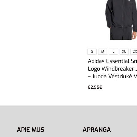
S
M
L
XL
2X
Adidas Essential S
Logo Windbreaker 
– Juoda Vėstriukė 
62,95
€
Pasirinkti savybes
APIE MUS
APRANGA