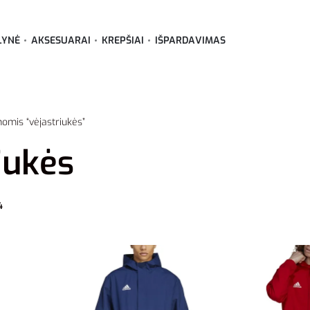
LYNĖ
AKSESUARAI
KREPŠIAI
IŠPARDAVIMAS
omis “vėjastriukės”
iukės
4