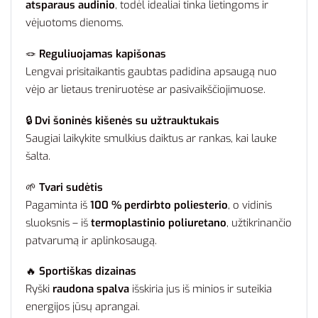
atsparaus audinio
, todėl idealiai tinka lietingoms ir
vėjuotoms dienoms.
🪢
Reguliuojamas kapišonas
Lengvai prisitaikantis gaubtas padidina apsaugą nuo
vėjo ar lietaus treniruotėse ar pasivaikščiojimuose.
🔒
Dvi šoninės kišenės su užtrauktukais
Saugiai laikykite smulkius daiktus ar rankas, kai lauke
šalta.
🌱
Tvari sudėtis
Pagaminta iš
100 % perdirbto poliesterio
, o vidinis
sluoksnis – iš
termoplastinio poliuretano
, užtikrinančio
patvarumą ir aplinkosaugą.
🔥
Sportiškas dizainas
Ryški
raudona spalva
išskiria jus iš minios ir suteikia
energijos jūsų aprangai.