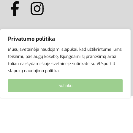
ATSISKAITYMAS
Privatumo politika
Mūsų svetainėje naudojami slapukai, kad užtikrintume jums
teikiamų paslaugų kokybę. Išjungdami šį pranešimą arba
toliau naršydami šioje svetainėje sutinkate su VLSport.lt
slapukų naudojimo politika.
Sutinku
© VLSport. 2026. Visos teisės saugomos.
Kopijuoti, platinti svetainės turinį be autorių sutikimo
griežtai draudžiama.