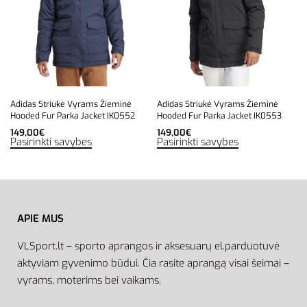
Adidas Striukė Vyrams Žieminė
Adidas Striukė Vyrams Žieminė
Hooded Fur Parka Jacket IK0552
Hooded Fur Parka Jacket IK0553
149,00
€
149,00
€
Pasirinkti savybes
Pasirinkti savybes
APIE MUS
VLSport.lt – sporto aprangos ir aksesuarų el.parduotuvė
aktyviam gyvenimo būdui. Čia rasite aprangą visai šeimai –
vyrams, moterims bei vaikams.