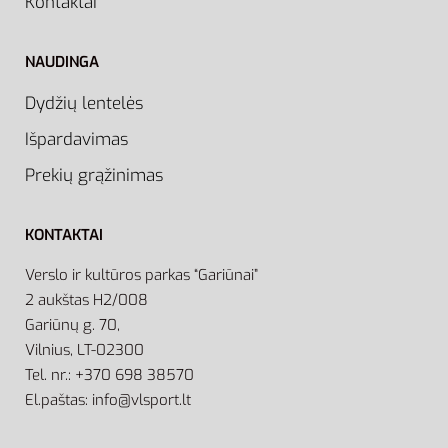
Kontaktai
NAUDINGA
Dydžių lentelės
Išpardavimas
Prekių grąžinimas
KONTAKTAI
Verslo ir kultūros parkas “Gariūnai”
2 aukštas H2/008
Gariūnų g. 70,
Vilnius, LT-02300
Tel. nr.: +370 698 38570
El.paštas: info@vlsport.lt