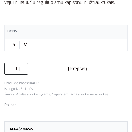
vėjui ir lietui. Su reguliuojamu kapišonu ir užtrauktukais.
DYDIS
S
M
Į krepšelį
IK4009
Kategorija:
Striukės
Žymos:
Adidas striukė vyrams
,
Neperšlampama striukė
,
vėjastriukės
Dalintis
APRAŠYMAS