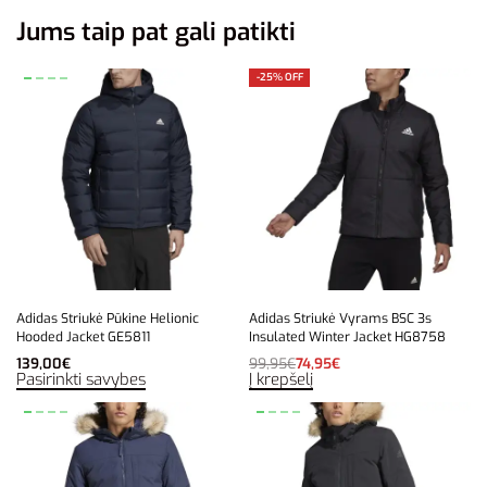
Jums taip pat gali patikti
-25% OFF
Adidas Striukė Pūkine Helionic
Adidas Striukė Vyrams BSC 3s
Hooded Jacket GE5811
Insulated Winter Jacket HG8758
139,00
€
99,95
€
74,95
€
Pasirinkti savybes
Į krepšelį