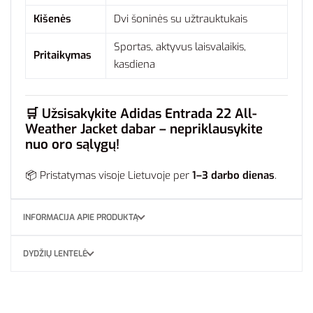
Kišenės
Dvi šoninės su užtrauktukais
Sportas, aktyvus laisvalaikis,
Pritaikymas
kasdiena
🛒
Užsisakykite Adidas Entrada 22 All-
Weather Jacket dabar – nepriklausykite
nuo oro sąlygų!
📦 Pristatymas visoje Lietuvoje per
1–3 darbo dienas
.
INFORMACIJA APIE PRODUKTĄ
DYDŽIŲ LENTELĖ