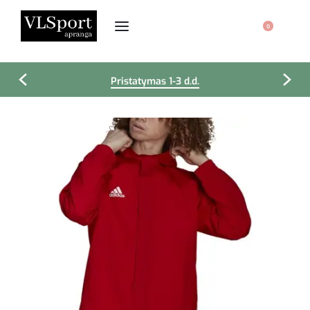
0
Pristatymas 1-3 d.d.