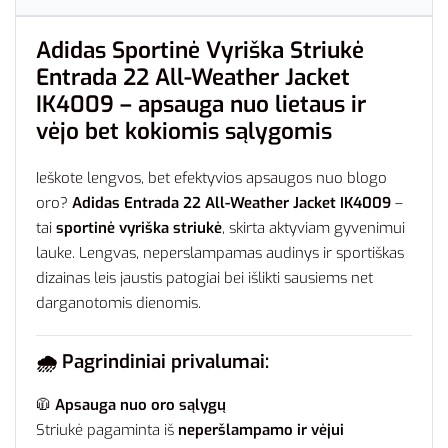
Adidas Sportinė Vyriška Striukė
Entrada 22 All-Weather Jacket
IK4009 – apsauga nuo lietaus ir
vėjo bet kokiomis sąlygomis
Ieškote lengvos, bet efektyvios apsaugos nuo blogo
oro?
Adidas Entrada 22 All-Weather Jacket IK4009
–
tai
sportinė vyriška striukė
, skirta aktyviam gyvenimui
lauke. Lengvas, neperslampamas audinys ir sportiškas
dizainas leis jaustis patogiai bei išlikti sausiems net
darganotomis dienomis.
🌧️
Pagrindiniai privalumai:
🧥
Apsauga nuo oro sąlygų
Striukė pagaminta iš
neperšlampamo ir vėjui