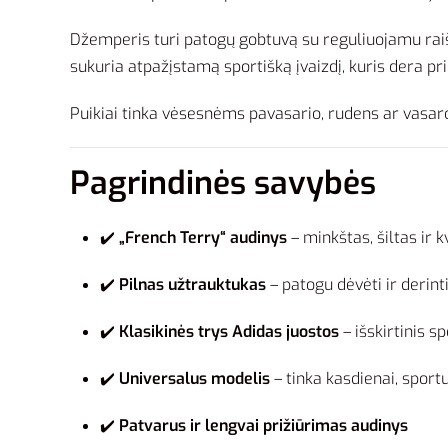
Džemperis turi patogų gobtuvą su reguliuojamu raište
sukuria atpažįstamą sportišką įvaizdį, kuris dera prie
Puikiai tinka vėsesnėms pavasario, rudens ar vasar
Pagrindinės savybės
✔️
„French Terry“ audinys
– minkštas, šiltas ir 
✔️
Pilnas užtrauktukas
– patogu dėvėti ir derint
✔️
Klasikinės trys Adidas juostos
– išskirtinis sp
✔️
Universalus modelis
– tinka kasdienai, sport
✔️
Patvarus ir lengvai prižiūrimas audinys