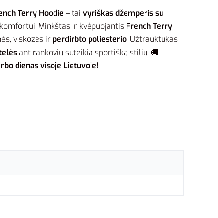
rench Terry Hoodie
– tai
vyriškas džemperis su
komfortui. Minkštas ir kvėpuojantis
French Terry
ės, viskozės ir
perdirbto poliesterio
. Užtrauktukas
telės
ant rankovių suteikia sportišką stilių. 🚚
rbo dienas visoje Lietuvoje!