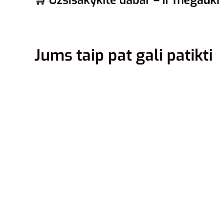
🛒 Užsisakykite dabar – ir mėgauki
Jums taip pat gali patikti
S
Nike Dž
Vyrams
410