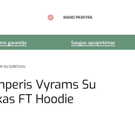
MANO PASKYRA
0
imo garantija
Saugus apsipirkimas
AI SU GOBTUVU
mperis Vyrams Su
kas FT Hoodie