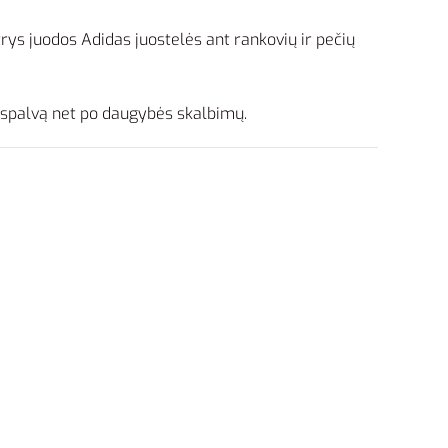
trys juodos Adidas juostelės ant rankovių ir pečių
ą spalvą net po daugybės skalbimų.