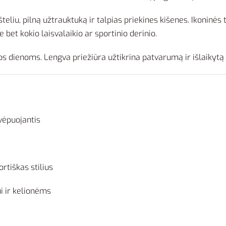
liu, pilną užtrauktuką ir talpias priekines kišenes. Ikoninės 
 bet kokio laisvalaikio ar sportinio derinio.
os dienoms. Lengva priežiūra užtikrina patvarumą ir išlaikyt
kvėpuojantis
i
ortiškas stilius
ui ir kelionėms