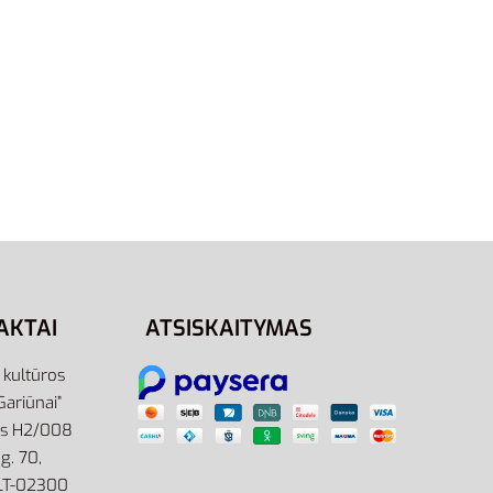
S
3XL
s Su
Adidas Džemperis Su Gobtuvu FL
e
Hoodie DX2528
58,00
€
Pasirinkti savybes
AKTAI
ATSISKAITYMAS
r kultūros
Gariūnai”
as H2/008
g. 70,
 LT-02300