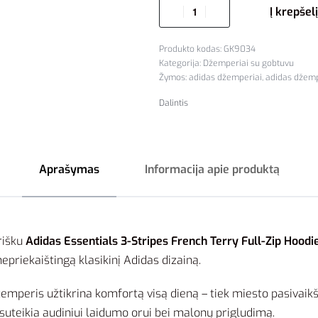
Į krepšelį
GK9034
Kategorija:
Džemperiai su gobtuvu
Žymos:
adidas džemperiai
,
adidas džemp
Dalintis
Aprašymas
Informacija apie produktą
yrišku
Adidas Essentials 3-Stripes French Terry Full-Zip Hood
priekaištingą klasikinį Adidas dizainą.
emperis užtikrina komfortą visą dieną – tiek miesto pasivaikšč
 suteikia audiniui laidumo orui bei malonų prigludimą.