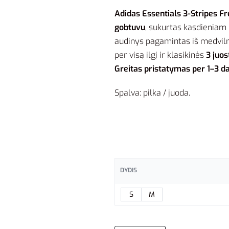
Adidas Essentials 3-Stripes F
gobtuvu
, sukurtas kasdieniam 
audinys pagamintas iš medviln
per visą ilgį ir klasikinės
3 juos
Greitas pristatymas per 1–3 da
Spalva: pilka / juoda.
DYDIS
S
M