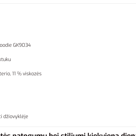
 Hoodie GK9034
ktuku
erio, 11 % viskozės
i džiovyklėje