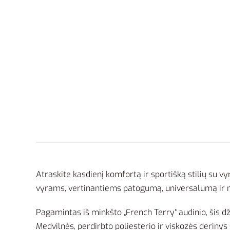
Atraskite kasdienį komfortą ir sportišką stilių su v
vyrams, vertinantiems patogumą, universalumą ir ne
Pagamintas iš minkšto „French Terry“ audinio, šis dž
Medvilnės, perdirbto poliesterio ir viskozės derinys