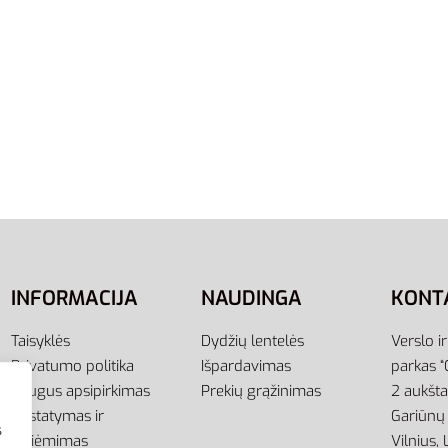
,00
€
-20% OFF
į
3XL
Adidas Džemperis Vyram
Gobtuvu Juodas 3s Hoodi
S98786
57,00
€
Į krepšelį
INFORMACIJA
NAUDINGA
KONT
Taisyklės
Dydžių lentelės
Verslo i
Privatumo politika
Išpardavimas
parkas “
Saugus apsipirkimas
Prekių grąžinimas
2 aukšt
Pristatymas ir
Gariūnų 
s
atsiėmimas
Vilnius,