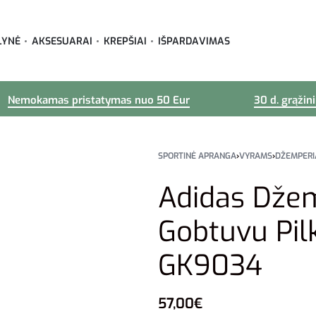
LYNĖ
AKSESUARAI
KREPŠIAI
IŠPARDAVIMAS
Nemokamas pristatymas nuo 50 Eur
30 d. grąžin
SPORTINĖ APRANGA
›
VYRAMS
›
DŽEMPERI
Adidas Dže
Gobtuvu Pil
GK9034
57,00
€