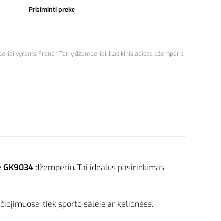
Prisiminti prekę
eriai vyrams
,
French Terry džemperiai
,
klasikinis adidas džemperis
ie GK9034
džemperiu. Tai idealus pasirinkimas
iojimuose, tiek sporto salėje ar kelionėse.