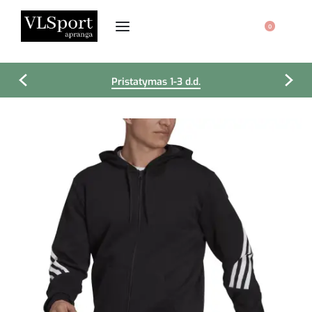
0
Pristatymas 1-3 d.d.