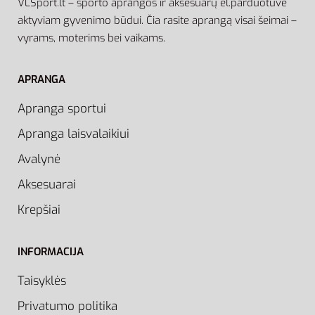
VLSport.lt – sporto aprangos ir aksesuarų el.parduotuvė
aktyviam gyvenimo būdui. Čia rasite aprangą visai šeimai –
vyrams, moterims bei vaikams.
APRANGA
Apranga sportui
Apranga laisvalaikiui
Avalynė
Aksesuarai
Krepšiai
INFORMACIJA
Taisyklės
Privatumo politika