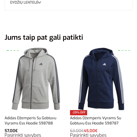
DYDŽIŲ LENTELĖ
Jums taip pat gali patikti
-29% OFF
Adidas Džemperis Su Gobtuvu
Adidas Džemperis Vyrams Su
Vyrams Ess Hoodie S98788
Gobtuvu Ess Hoodie S98787
57,00
€
63,00
€
45,00
€
Pasirinkti savybes
Pasirinkti savybes