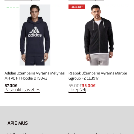
-36% OFF
Adidas Dzemperis Vyrams Mėlynas
Reebok Džemperis Vyrams Marble
MH PO FT Hoodie DT9943
Ggroup FZ CE3917
57,00
€
55,00
€
35,00
€
Pasirinkti savybes
Į krepšelį
APIE MUS