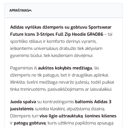
APRAŠYMAS
Adidas vyriškas džemperis su gobtuvu Sportswear
Future Icons 3-Stripes Full Zip Hoodie GR4086
– tai
sportiško stiliaus ir komforto derinys vyrams,
ieškantiems universalaus drabužio tiek aktyviam
gyvenimo būdui, tiek kasdieniam dėvėjimui.
Pagamintas iš
aukštos kokybės medžiagu
, šis
džemperis ne tik patogus, bet ir draugiškas aplinkai.
Minkšta, švelni medžiaga nevaržo judesių, todėl puikiai
tinka treniruotėms, pasivaikščiojimams ar laisvalaikiui.
Juoda spalva
su kontrastingomis
baltomis Adidas 3
juostelėmis
suteikia klasikinį, atpažįstamą dizainą.
Džemperis turi
viso ilgio užtrauktuką
,
šonines kišenes
ir
patogų gobtuvą
, kuris užtikrina papildomą apsaugą