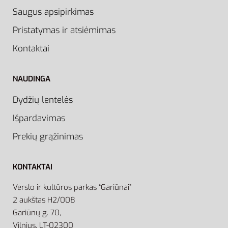
Saugus apsipirkimas
Pristatymas ir atsiėmimas
Kontaktai
NAUDINGA
Dydžių lentelės
Išpardavimas
Prekių grąžinimas
KONTAKTAI
Verslo ir kultūros parkas “Gariūnai”
2 aukštas H2/008
Gariūnų g. 70,
Vilnius, LT-02300